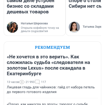
самом деле устроен
споре о столиц
бизнес со складами
Сибири нет см
дешевых товаров
Наталья Шорохова
Татьяна Зарва
Открыла кофейную точку на
деньги соцразвития
РЕКОМЕНДУЕМ
«Не хочется в это верить». Как
сложилась судьба «следователя на
золотом Lexus» после скандала в
Екатеринбурге
13 часов
21 993
117
Лицевая гладь для чайников: гайд от набора петель
до первого готового изделия
«Плохо, как никогда до этого»: таролог о судьбе