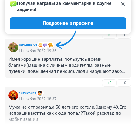
Получай награды за комментарии и другие 
задания!
Гость
12 ноября 2022, 03:27
Подробнее в профиле
Будет носить своей благоверной передачки!
+0
–0
Татьяна 53
11 ноября 2022, 19:36
Имея хорошие зарплаты, пользуясь всеми 
благами(машина с личным водителям, разные 
путёвки, повышенная пенсия), люди нарушают закон. 
А как остальные живут на 15-30тысяч рублей в месяц 
+2
–0
или они все неудачники, бездельники, бездарности?
Антихрист
11 ноября 2022, 18:37
Мужа не отправила,а 58 летнего хотела.Одному 49.Его 
испрашивают;ты как сюда попал?Такой расклад по 
мобилизации.
+1
–0