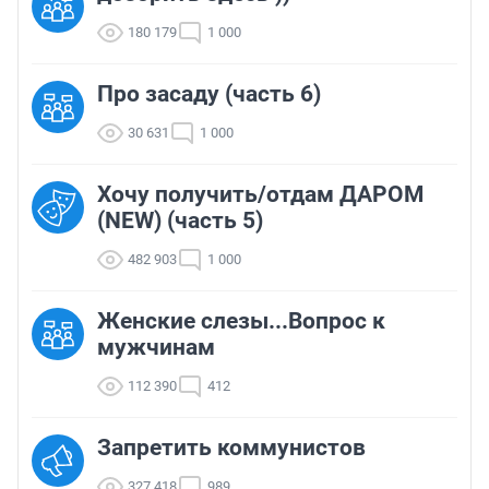
180 179
1 000
Про засаду (часть 6)
30 631
1 000
Хочу получить/отдам ДАРОМ
(NEW) (часть 5)
482 903
1 000
Женские слезы...Вопрос к
мужчинам
112 390
412
Запретить коммунистов
327 418
989