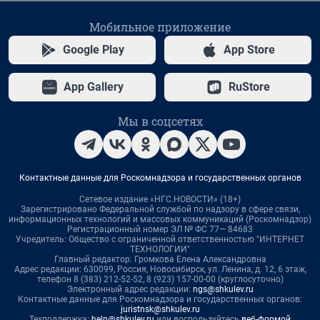
Мобильное приложение
Google Play
App Store
App Gallery
RuStore
Мы в соцсетях
Контактные данные для Роскомнадзора и государственных органов
Сетевое издание «НГС.НОВОСТИ» (18+)
Зарегистрировано Федеральной службой по надзору в сфере связи,
информационных технологий и массовых коммуникаций (Роскомнадзор)
Регистрационный номер ЭЛ № ФС 77— 84683
Учредитель: Общество с ограниченной ответственностью "ИНТЕРНЕТ
ТЕХНОЛОГИИ"
Главный редактор: Громкова Елена Александровна
Адрес редакции: 630099, Россия, Новосибирск, ул. Ленина, д. 12, 6 этаж,
телефон 8 (383) 212-52-52, 8 (923) 157-00-00 (круглосуточно)
Электронный адрес редакции:
ngs@shkulev.ru
Контактные данные для Роскомнадзора и государственных органов:
juristnsk@shkulev.ru
Техподдержка:
help@shkulev.ru
или воспользуйтесь
веб-формой