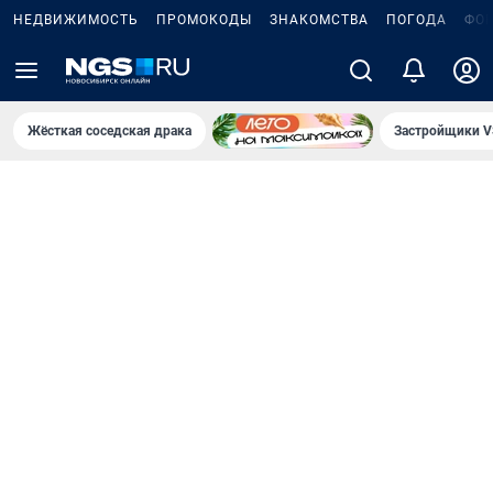
НЕДВИЖИМОСТЬ
ПРОМОКОДЫ
ЗНАКОМСТВА
ПОГОДА
ФО
Жёсткая соседская драка
Застройщики V