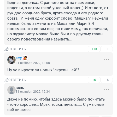
Бедная девочка.. С раннего детства насмешки, 
издевки, а потом такой ужасный конец(. И от кого, от 
рук двоюродного брата, друга-соседа и его родного 
брата.. И меня одну коробит слово "Машка"? Неужели 
нельзя было заменить на Маша или Мария? Я 
понимаю, что ее там все, по-видимому, так величали, 
но журналисту можно было бы и по-другому главы 
своего повествования называть...
+13
–1
ОТВЕТИТЬ
Emy.
31 октября 2022, 13:08
Ну че выростили новых "скрепышей"?
+6
–6
ОТВЕТИТЬ
Гость
31 октября 2022, 12:34
Даже не помню, чтобы здесь можно было почитать 
что-то хорошее... Мрак, тоска, печаль..... С умыслом 
всё пишется.