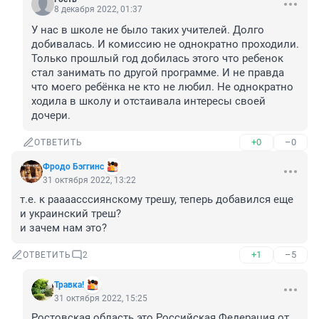
8 декабря 2022, 01:37
У нас в школе не было таких учителей. Долго 
добивалась. И комиссию не однократно проходили. 
Только прошлый год добилась этого что ребенок 
стал занимать по другой программе. И не правда 
что моего ребёнка не кто не любил. Не однократно 
ходила в школу и отстаивала интересы своей 
дочери.
+0
–0
ОТВЕТИТЬ
Фродо Бэггинс
31 октября 2022, 13:22
т.е. к раааасссиянскому трешу, теперь добавился еще 
и украинский треш?

и зачем нам это?
+1
–5
ОТВЕТИТЬ
2
Травка!
31 октября 2022, 15:25
Ростовская область это Российская Федерация от 