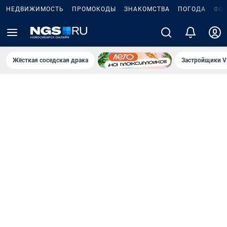
НЕДВИЖИМОСТЬ
ПРОМОКОДЫ
ЗНАКОМСТВА
ПОГОДА
ФО
Жёсткая соседская драка
Застройщики V