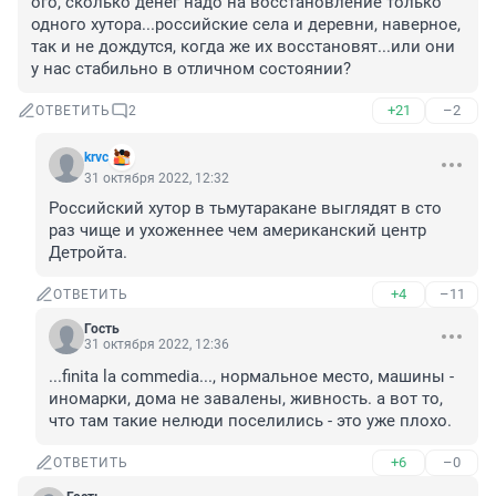
ого, сколько денег надо на восстановление только 
одного хутора...российские села и деревни, наверное, 
так и не дождутся, когда же их восстановят...или они 
у нас стабильно в отличном состоянии?
+21
–2
ОТВЕТИТЬ
2
krvc
31 октября 2022, 12:32
Российский хутор в тьмутаракане выглядят в сто 
раз чище и ухоженнее чем американский центр 
Детройта.
+4
–11
ОТВЕТИТЬ
Гость
31 октября 2022, 12:36
...finita la commedia..., нормальное место, машины - 
иномарки, дома не завалены, живность. а вот то, 
что там такие нелюди поселились - это уже плохо.
+6
–0
ОТВЕТИТЬ