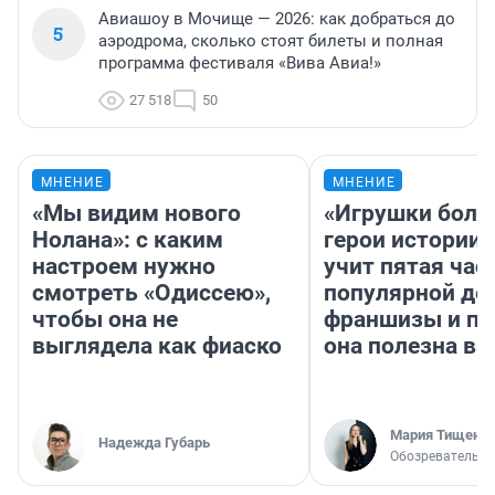
Авиашоу в Мочище — 2026: как добраться до
5
аэродрома, сколько стоят билеты и полная
программа фестиваля «Вива Авиа!»
27 518
50
МНЕНИЕ
МНЕНИЕ
«Мы видим нового
«Игрушки боль
Нолана»: с каким
герои истории»
настроем нужно
учит пятая час
смотреть «Одиссею»,
популярной де
чтобы она не
франшизы и п
выглядела как фиаско
она полезна в
Мария Тищенк
Надежда Губарь
Обозреватель