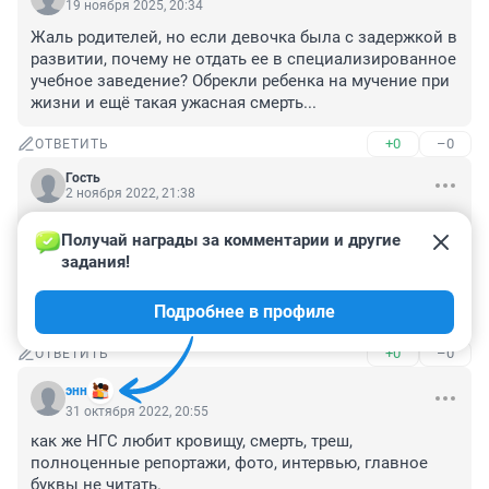
19 ноября 2025, 20:34
Жаль родителей, но если девочка была с задержкой в 
развитии, почему не отдать ее в специализированное 
учебное заведение? Обрекли ребенка на мучение при 
жизни и ещё такая ужасная смерть...
+0
–0
ОТВЕТИТЬ
Гость
2 ноября 2022, 21:38
Зачем в конце текста

Получай награды за комментарии и другие 
 P. S. с повтором слов Матвея, зачем акцентировать 
задания!
внимание на отсталости девочки, вот несколько раз 
в тексте это втюхивают и под занавес эффектно 
Подробнее в профиле
повторяют😡
+0
–0
ОТВЕТИТЬ
энн
31 октября 2022, 20:55
как же НГС любит кровищу, смерть, треш, 
полноценные репортажи, фото, интервью, главное 
буквы не читать. 
