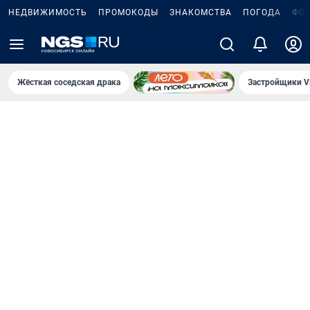
НЕДВИЖИМОСТЬ
ПРОМОКОДЫ
ЗНАКОМСТВА
ПОГОДА
ФО
Жёсткая соседская драка
Застройщики V