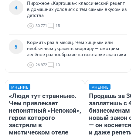
Пирожное «Картошка»: классический рецепт
4
в домашних условиях с тем самым вкусом из
детства
30 771
15
Кормить раз в месяц. Чем хищным или
5
необычным украсить квартиру — смотрим
зелёное разнообразие на выставке экзотики
26 872
13
МНЕНИЕ
МНЕНИЕ
«Люди тут странные».
Продашь за 300
Чем привлекает
заплатишь с 40
непонятный «Непокой»,
бизнесменам г
герои которого
новый закон о 
застряли в
— он коснется 
мистическом отеле
и даже репети