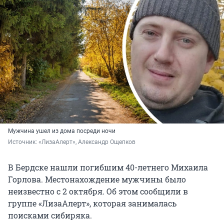
Мужчина ушел из дома посреди ночи
Источник: 
«ЛизаАлерт», Александр Ощепков
В Бердске нашли погибшим 40-летнего Михаила
Горлова. Местонахождение мужчины было
неизвестно с 2 октября. Об этом сообщили в
группе «ЛизаАлерт», которая занималась
поисками сибиряка.