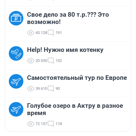
Свое дело за 80 т.р.??? Это
возможно!
43 128
191
Help! Нужно имя котенку
20 030
102
Самостоятельный тур по Европе
39 610
90
Голубое озеро в Актру в разное
время
72 157
118