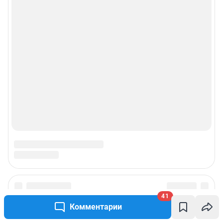
Прайс-лист
О компании
Наши награды
Наши вакансии
Техподдержка
Предвыборная агитация
Статистика канала в MAX
41
Все города сети
Комментарии