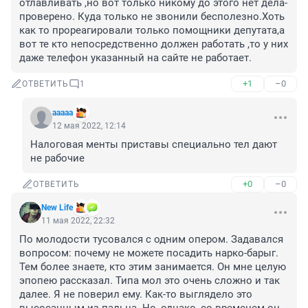
отлавливать ,но вот только никому до этого нет дела-
проверено. Куда только не звонили бесполезно.Хоть 
как то прореагировали только помощники депутата,а 
вот те кто непосредственно должен работать ,то у них 
даже телефон указанный на сайте не работает.
+1
–0
ОТВЕТИТЬ
1
aaaaa
12 мая 2022, 12:14
Налоговая менты приставы специально тел дают 
не рабочие
+0
–0
ОТВЕТИТЬ
New Life
11 мая 2022, 22:32
По молодости тусовался с одним опером. Задавался 
вопросом: почему не можете посадить нарко-барыг. 
Тем более знаете, кто этим занимается. Он мне целую 
эпопею рассказал. Типа мол это очень сложно и так 
далее. Я не поверил ему. Как-то выглядело это 