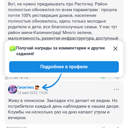
Вот, не нужно придумывать про Расточку. Район 
полностью обновился по всем параметрам : прошла 
почти 100% реставрация домов, население 
полностью обновилось, здесь только молодые 
родители и дети, все благополучные семьи. У нас тут 
район мини-Калининград! Много зелени, 
малоэтажность, развитая инфраструктура, доступный 
транспорт(в тч очень хорошо ходят новые трамваи, 
Получай награды за комментарии и другие 
без пробок до маркса метро 5 минут на трамвайчике 
задания!
комфортном!!!). Ни разу не видела ни я ни мои 
знакомые никаких "привидений-закладчиков", тем 
Подробнее в профиле
более, чтобы все было так, как вы врёте.
+0
–0
ОТВЕТИТЬ
Галактика
12 мая 2022, 15:06
Живу в лениском. Закладки кто делает не видим. Но 
потребители каждый день наблюдаем в нашем дворе. 
Клумбы на несколько раз на дню капают утром и 
вечером.