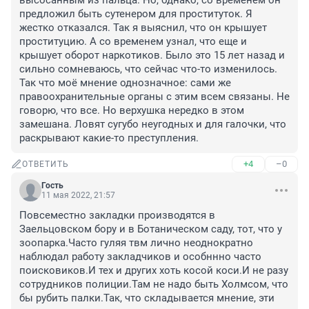
высосанным из пальца. Но, однако, со временем он 
предложил быть сутенером для проституток. Я 
жестко отказался. Так я выяснил, что он крышует 
проституцию. А со временем узнал, что еще и 
крышует оборот наркотиков. Было это 15 лет назад и 
сильно сомневаюсь, что сейчас что-то изменилось. 
Так что моё мнение однозначное: сами же 
правоохранительные органы с этим всем связаны. Не 
говорю, что все. Но верхушка нередко в этом 
замешана. Ловят сугубо неугодных и для галочки, что 
раскрывают какие-то преступления.
+4
–0
ОТВЕТИТЬ
Гость
11 мая 2022, 21:57
Повсеместно закладки производятся в 
Заельцовском бору и в Ботаническом саду, тот, что у 
зоопарка.Часто гуляя твм лично неоднократно 
наблюдал работу закладчиков и особннно часто 
поисковиков.И тех и других хоть косой коси.И не разу 
сотрудников полиции.Там не надо быть Холмсом, что 
бы рубить палки.Так, что складывается мнение, эти 