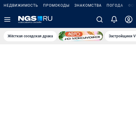
НЕДВИЖИМОСТЬ
ПРОМОКОДЫ
ЗНАКОМСТВА
ПОГОДА
ФО
Жёсткая соседская драка
Застройщики V