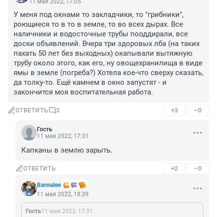
11 мая 2022, 17:05
У меня под окнами то закладчики, то "грибники", 
роющиеся то в то в земле, то во всех дырах. Все 
наличники и водосточные трубы пооддирали, все 
доски объявлений. Вчера три здоровых лба (на таких 
пахать 50 лет без выходных) окапывали вытяжную 
трубу около этого, как его, ну овощехранилища в виде 
ямы в земле (погреба?) Хотела кое-что сверху сказать, 
да толку-то. Ещё камнем в окно запустят - и 
закончится моя воспитательная работа.
+3
–0
ОТВЕТИТЬ
3
Гость
11 мая 2022, 17:31
Капканы в землю зарыть.
+2
–0
ОТВЕТИТЬ
Barmaleя
11 мая 2022, 18:39
Гость
11 мая 2022, 17:31