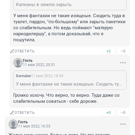
Капканы в землю зарыть.
У меня фантазии не такие изящные. Сходить туда в 
туалет, пардон, "по-большому" или зарыть пакетики 
со слабительным. Но ведь поймают "матерую 
наркодилершу", а потом доказывай, что я 
пошутила.
+2
–0
ОТВЕТИТЬ
Гость
11 мая 2022, 20:31
Barmaleя
11 мая 2022, 18:39
У меня фантазии не такие изящные. Сходить туда в туалет, пардон, "по-большому" или зарыть пакетики со слабительным. Но ведь поймают "матерую наркодилершу", а потом доказывай, что я пошутила.
Громко хохочу. Что верно, то верно. Туда даже со 
слабительным соваться - себе дороже.
+0
–0
ОТВЕТИТЬ
Гость
11 мая 2022, 16:55