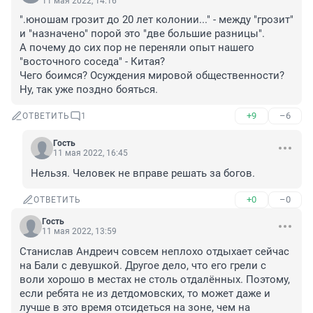
11 мая 2022, 14:16
".юношам грозит до 20 лет колонии..." - между "грозит" 
и "назначено" порой это "две большие разницы".

А почему до сих пор не переняли опыт нашего 
"восточного соседа" - Китая?

Чего боимся? Осуждения мировой общественности? 
Ну, так уже поздно бояться.
+9
–6
ОТВЕТИТЬ
1
Гость
11 мая 2022, 16:45
Нельзя. Человек не вправе решать за богов.
+0
–0
ОТВЕТИТЬ
Гость
11 мая 2022, 13:59
Станислав Андреич совсем неплохо отдыхает сейчас 
на Бали с девушкой. Другое дело, что его грели с 
воли хорошо в местах не столь отдалённых. Поэтому, 
если ребята не из детдомовских, то может даже и 
лучше в это время отсидеться на зоне, чем на 