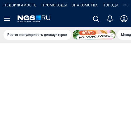
НЕДВИЖИМОСТЬ
ПРОМОКОДЫ
ЗНАКОМСТВА
ПОГОДА
ФО
Растет популярность дискаунтеров
Межд