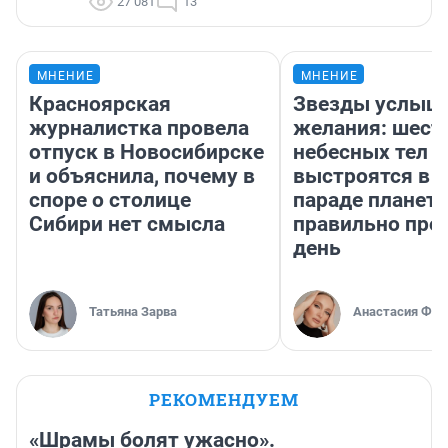
27 081
13
МНЕНИЕ
МНЕНИЕ
Красноярская
Звезды услыш
журналистка провела
желания: шест
отпуск в Новосибирске
небесных тел
и объяснила, почему в
выстроятся в 
споре о столице
параде планет 
Сибири нет смысла
правильно про
день
Татьяна Зарва
Анастасия Фил
РЕКОМЕНДУЕМ
«Шрамы болят ужасно».