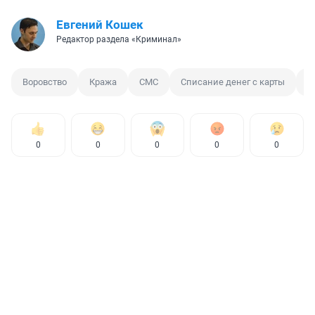
Евгений Кошек
Редактор раздела «Криминал»
Воровство
Кража
СМС
Списание денег с карты
М
0
0
0
0
0