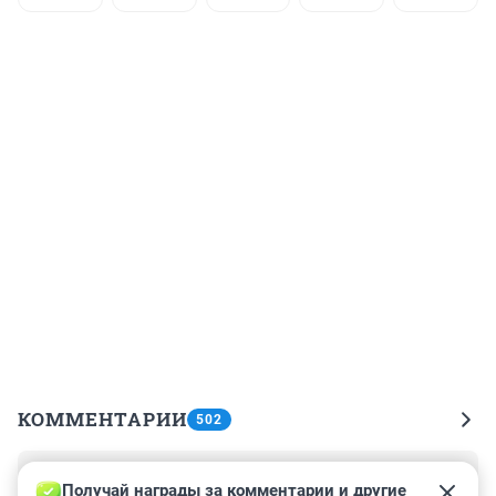
КОММЕНТАРИИ
502
Гость
12 марта 2022, 15:29
Получай награды за комментарии и другие 