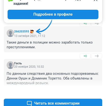
задания!
хорошо адвокат наработал---сомневаюсь что столько 
смог бы наработать врач .Опять же ел пил жил значит 
Подробнее в профиле
не все что заработано там было
+0
–0
266203593
13 октября 2021, 11:12
Такие деньги в полиции можно заработать только 
преступлениями.
+0
–0
Гость
20 ноября 2020, 10:32
По данным следствия два основных подозреваемых: 
Денни Оушн и Доминик Торетто. Оба объявлены в 
международный розыск.
+0
–0
Читать все комментарии