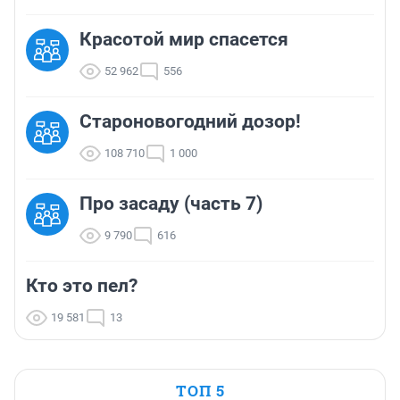
Красотой мир спасется
52 962
556
Староновогодний дозор!
108 710
1 000
Про засаду (часть 7)
9 790
616
Кто это пел?
19 581
13
ТОП 5