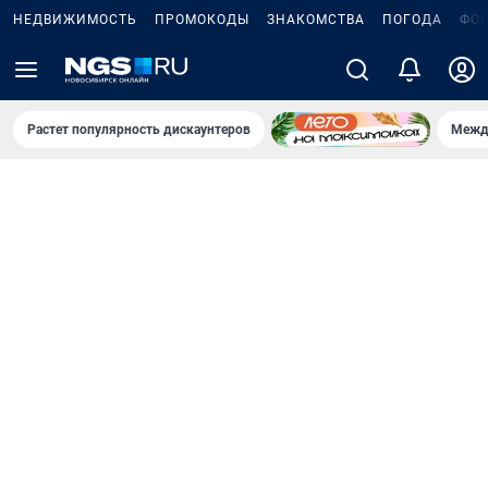
НЕДВИЖИМОСТЬ
ПРОМОКОДЫ
ЗНАКОМСТВА
ПОГОДА
ФО
Растет популярность дискаунтеров
Межд