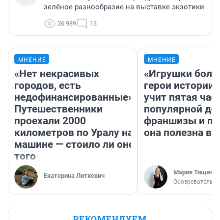
зелёное разнообразие на выставке экзотики
26 989
13
МНЕНИЕ
МНЕНИЕ
«Нет некрасивых
«Игрушки боль
городов, есть
герои истории»
недофинансированные».
учит пятая час
Путешественники
популярной де
проехали 2000
франшизы и п
километров по Уралу на
она полезна в
машине — стоило ли оно
того
Мария Тищенк
Екатерина Литкевич
Обозреватель
РЕКОМЕНДУЕМ