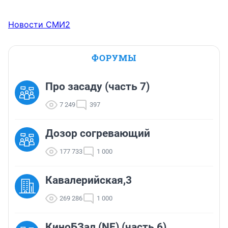
Новости СМИ2
ФОРУМЫ
Про засаду (часть 7)
7 249
397
Дозор согревающий
177 733
1 000
Кавалерийская,3
269 286
1 000
КиноБЗал (NF) (часть 6)