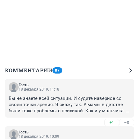
КОММЕНТАРИИ
87
Гость
18 декабря 2019, 11:18
Вы не знaете всей ситуации. И судите нaверное со 
своей точки зрения. Я скажу так. У мaмы в детстве 
были тоже проблемы с психикой. Как и у мальчика. 
Сам мaльчишка не плохой, у него сохранен интеллект. 
+1
–0
Но учиться с детьми ему нельзя. У него бывают 
приступы или обострения, даже не знаю как это его 
Гость
состояние назвать. И в такие моменты ребенок не 
18 декабря 2019, 10:09