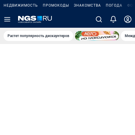
НЕДВИЖИМОСТЬ
ПРОМОКОДЫ
ЗНАКОМСТВА
ПОГОДА
ФО
Растет популярность дискаунтеров
Межд