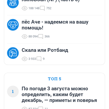
188 148
752
пёс Аче - надеемся на вашу
помощь!
88 094
366
Скала или Ротбанд
3 933
9
ТОП 5
По погоде 3 августа можно
1
определить, каким будет
декабрь, — приметы и поверья
87 324
11