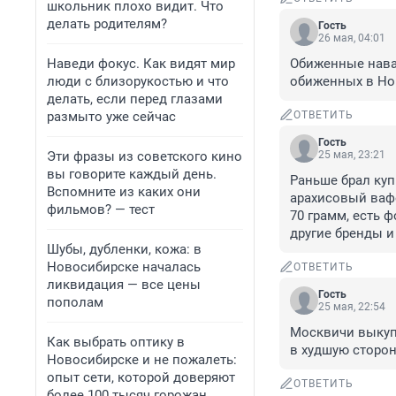
школьник плохо видит. Что
делать родителям?
Гость
26 мая, 04:01
Наведи фокус. Как видят мир
Обиженные навал
люди с близорукостью и что
обиженных в Но
делать, если перед глазами
размыто уже сейчас
ОТВЕТИТЬ
Гость
Эти фразы из советского кино
25 мая, 23:21
вы говорите каждый день.
Раньше брал куп
Вспомните из каких они
арахисовый вафе
фильмов? — тест
70 грамм, есть ф
другие бренды и
Шубы, дубленки, кожа: в
Новосибирске началась
ОТВЕТИТЬ
ликвидация — все цены
Гость
пополам
25 мая, 22:54
Москвичи выкупи
Как выбрать оптику в
в худшую сторон
Новосибирске и не пожалеть:
опыт сети, которой доверяют
ОТВЕТИТЬ
более 100 тысяч горожан