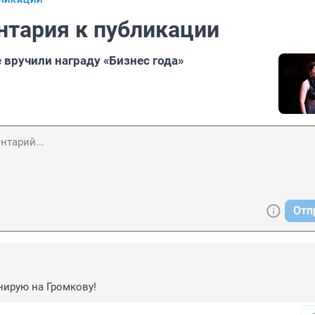
БЛИКАЦИИ
нтария к публикации
 вручили награду «Бизнес года»
Отп
нирую на Громкову!