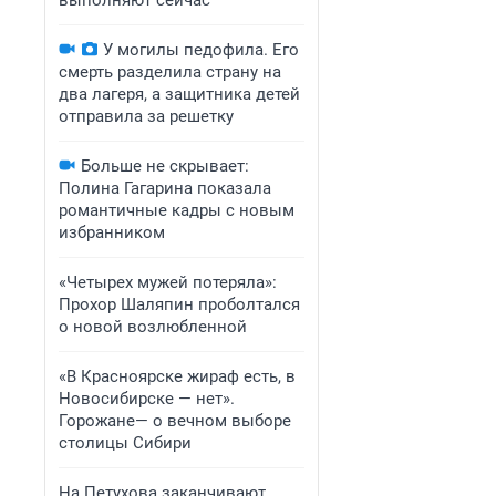
выполняют сейчас
У могилы педофила. Его
смерть разделила страну на
два лагеря, а защитника детей
отправила за решетку
Больше не скрывает:
Полина Гагарина показала
романтичные кадры с новым
избранником
«Четырех мужей потеряла»:
Прохор Шаляпин проболтался
о новой возлюбленной
«В Красноярске жираф есть, в
Новосибирске — нет».
Горожане— о вечном выборе
столицы Сибири
На Петухова заканчивают