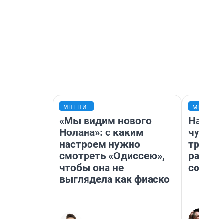
МНЕНИЕ
МНЕНИ
«Мы видим нового
Насле
Нолана»: с каким
чудом
настроем нужно
транс
смотреть «Одиссею»,
разне
чтобы она не
совет
выглядела как фиаско