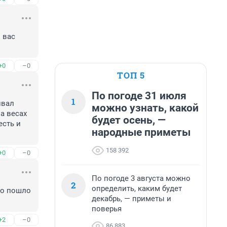
вас 
+0
–0
ТОП 5
По погоде 31 июля
1
вал 
можно узнать, какой
 весах 
будет осень, —
сть и 
народные приметы
158 392
+0
–0
По погоде 3 августа можно
2
определить, каким будет
о пошло 
декабрь, — приметы и
поверья
+2
–0
86 883