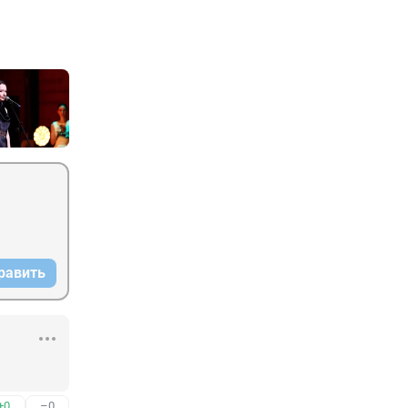
равить
+0
–0