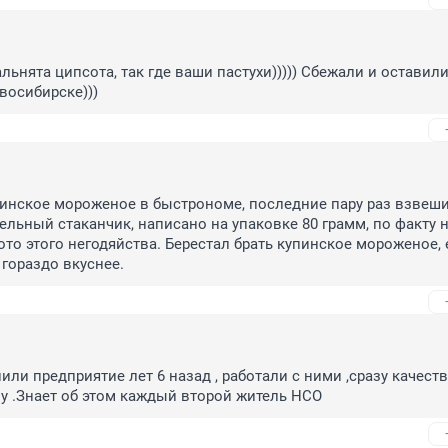
ьнята ципсота, так где ваши пастухи))))) Сбежали и оставили 
восибирске)))
инское мороженое в быстрономе, последние пару раз взвеши
льный стаканчик, написано на упаковке 80 грамм, по факту на
ото этого негодяйства. Берестал брать купинское мороженое, е
 гораздо вкуснее.
ли предприятие лет 6 назад , работали с ними ,сразу качеств
у .Знает об этом каждый второй житель НСО