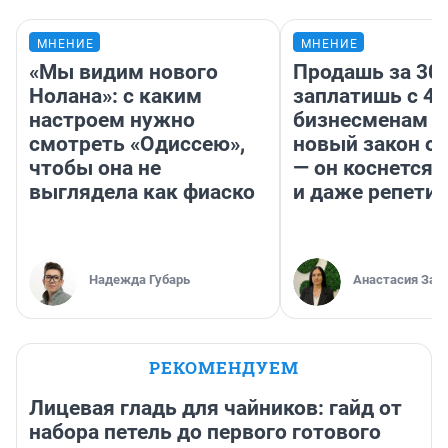
МНЕНИЕ
МНЕНИЕ
«Мы видим нового
Продашь за 300
Нолана»: с каким
заплатишь с 40
настроем нужно
бизнесменам г
смотреть «Одиссею»,
новый закон о 
чтобы она не
— он коснется 
выглядела как фиаско
и даже репети
Надежда Губарь
Анастасия Зав
РЕКОМЕНДУЕМ
Лицевая гладь для чайников: гайд от
набора петель до первого готового