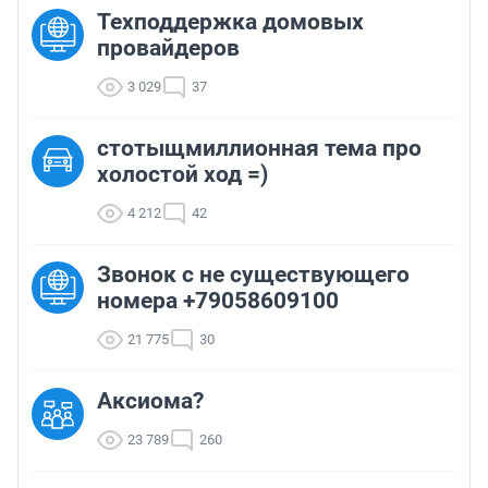
Техподдержка домовых
провайдеров
3 029
37
стотыщмиллионная тема про
холостой ход =)
4 212
42
Звонок с не существующего
номера +79058609100
21 775
30
Аксиома?
23 789
260