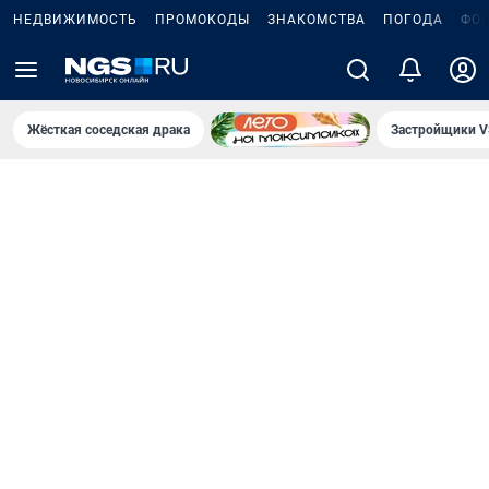
НЕДВИЖИМОСТЬ
ПРОМОКОДЫ
ЗНАКОМСТВА
ПОГОДА
ФО
Жёсткая соседская драка
Застройщики V