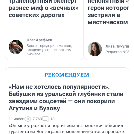
транспортный эксперт
непонятный «Н
разнес миф о «вечных»
герои которого
советских дорогах
застряли в
мистическом о
Олег Арефьев
Блогер, предприниматель,
Лиза Пичугина
владелец в транспортном
Редактор NGS.R
бизнесе
РЕКОМЕНДУЕМ
«Нам не хотелось популярности».
Бабушки из уральской глубинки стали
звездами соцсетей — они покорили
Агутина и Бузову
11 часов
7 760
18
«Он мне угрожает и портит жизнь»: москвич обвинил
турагента из Волгограда в мошенничестве и пропаже