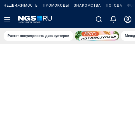
НЕДВИЖИМОСТЬ
ПРОМОКОДЫ
ЗНАКОМСТВА
ПОГОДА
ФО
Растет популярность дискаунтеров
Межд