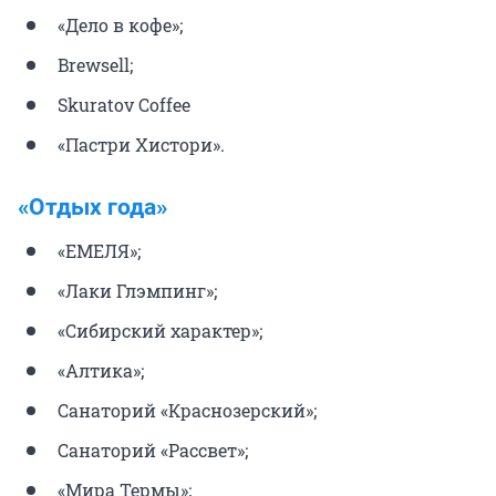
«Дело в кофе»;
Brewsell;
Skuratov Coffee
«Пастри Хистори».
«Отдых года»
«ЕМЕЛЯ»;
«Лаки Глэмпинг»;
«Сибирский характер»;
«Алтика»;
Санаторий «Краснозерский»;
Санаторий «Рассвет»;
«Мира Термы»;