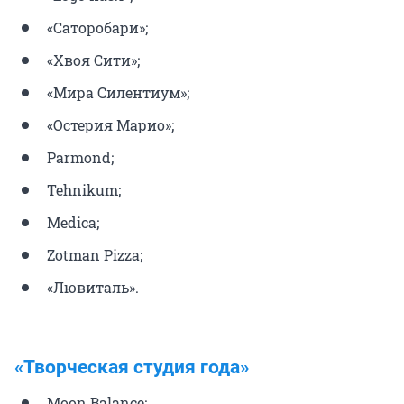
«Саторобари»;
«Хвоя Сити»;
«Мира Силентиум»;
«Остерия Марио»;
Parmond;
Tehnikum;
Medica;
Zotman Pizza;
«Лювиталь».
«Творческая студия года»
Moon Balance;