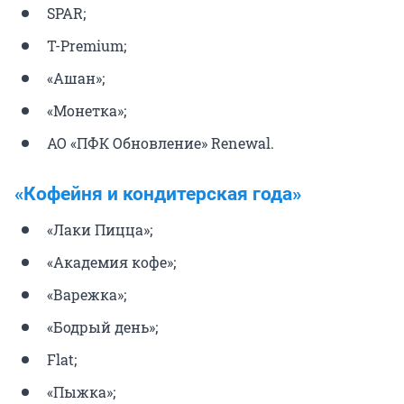
SPAR;
T-Premium;
«Ашан»;
«Монетка»;
АО «ПФК Обновление» Renewal.
«Кофейня и кондитерская года»
«Лаки Пицца»;
«Академия кофе»;
«Варежка»;
«Бодрый день»;
Flat;
«Пыжка»;