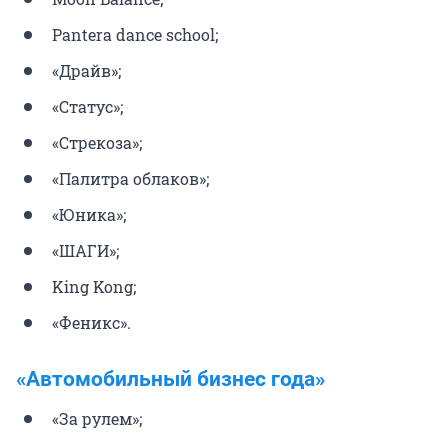
Pantera dance school;
«Драйв»;
«Статус»;
«Стрекоза»;
«Палитра облаков»;
«Юника»;
«ШАГИ»;
King Kong;
«Феникс».
«Автомобильный бизнес года»
«За рулем»;