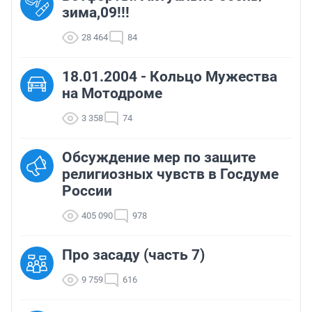
зима,09!!!
28 464
84
18.01.2004 - Кольцо Мужества
на Мотодроме
3 358
74
Обсуждение мер по защите
религиозных чувств в Госдуме
России
405 090
978
Про засаду (часть 7)
9 759
616