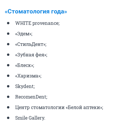
«Стоматология года»
WHITE provenance;
«Эдем»;
«СтильДент»;
«Зубная фея»;
«Блеск»;
«Харизма»;
Skydent;
RecomenDent;
Центр стоматологии «Белой аптеки»;
Smile Gallery.