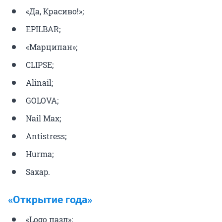
«Да, Красиво!»;
EPILBAR;
«Марципан»;
CLIPSE;
Alinail;
GOLOVA;
Nail Max;
Antistress;
Hurma;
Saxap.
«Открытие года»
«Logo пазл»;