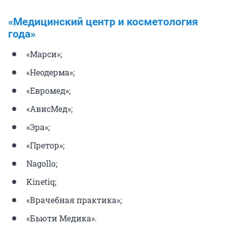
«Медицинский центр и косметология
года»
«Марси»;
«Неодерма»;
«Евромед»;
«АвисМед»;
«Эра»;
«Претор»;
Nagollo;
Kinetiq;
«Врачебная практика»;
«Бьюти Медика».