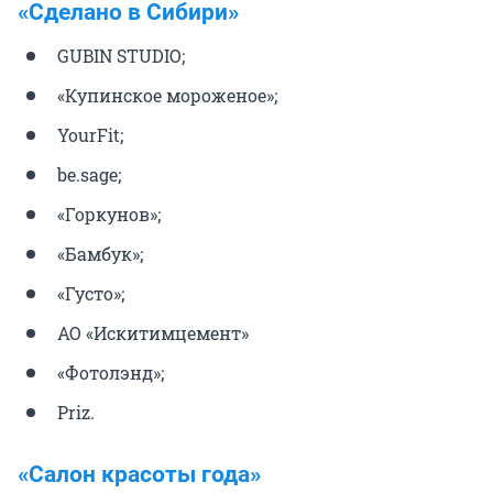
«Сделано в Сибири»
GUBIN STUDIO;
«Купинское мороженое»;
YourFit;
be.sage;
«Горкунов»;
«Бамбук»;
«Густо»;
АО «Искитимцемент»
«Фотолэнд»;
Priz.
«Салон красоты года»