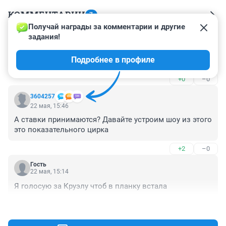
КОММЕНТАРИИ
7
Получай награды за комментарии и другие 
задания!
Гость
22 мая, 17:38
Подробнее в профиле
Я уже отыметил бизнес
+0
–0
3604257
22 мая, 15:46
А ставки принимаются? Давайте устроим шоу из этого 
это показательного цирка
+2
–0
Гость
22 мая, 15:14
Я голосую за Круэлу чтоб в планку встала
+0
–0