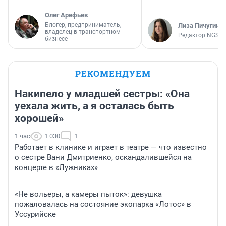
Олег Арефьев
Блогер, предприниматель,
Лиза Пичугина
владелец в транспортном
Редактор NGS.R
бизнесе
РЕКОМЕНДУЕМ
Накипело у младшей сестры: «Она
уехала жить, а я осталась быть
хорошей»
1 час
1 030
1
Работает в клинике и играет в театре — что известно
о сестре Вани Дмитриенко, оскандалившейся на
концерте в «Лужниках»
«Не вольеры, а камеры пыток»: девушка
пожаловалась на состояние экопарка «Лотос» в
Уссурийске