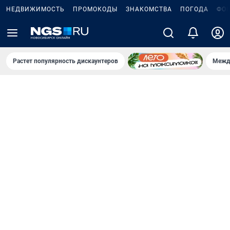
НЕДВИЖИМОСТЬ
ПРОМОКОДЫ
ЗНАКОМСТВА
ПОГОДА
ФО
Растет популярность дискаунтеров
Межд