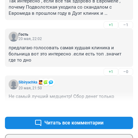
Так интересно , если все так здорово в Евромеле , 
почему Подволотская уходила со скандалом с 
Евромеда в прошлом году в Дуэт клиник и 
переманивала сотрудников, а потом вернулась , 
+1
–1
когда попросили с Дуэта ? Вот и приверженность и 
высокие слова о работе и коллективе :-)
Гость
20 мая, 22:02
предлагаю голосовать самая худшая клиника и 
больница вот это интересно .если есть топ .значит 
где то дно
+1
–0
Sibiryachka
20 мая, 21:50
Не самый лучший медцентр! Сбор денег только
+2
–0
Читать все комментарии