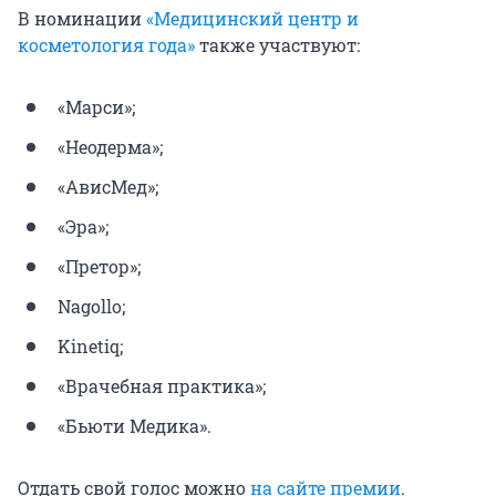
В номинации
«Медицинский центр и
косметология года»
также участвуют:
«Марси»;
«Неодерма»;
«АвисМед»;
«Эра»;
«Претор»;
Nagollo;
Kinetiq;
«Врачебная практика»;
«Бьюти Медика».
Отдать свой голос можно
на сайте премии
.