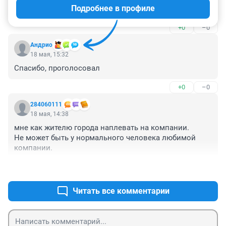
Подробнее в профиле
ту-ту-ту-ту-ту-ту!
+0
–0
Андрио
18 мая, 15:32
Спасибо, проголосовал
+0
–0
284060111
18 мая, 14:38
мне как жителю города наплевать на компании. 

Не может быть у нормального человека любимой 
компании.
+0
–0
Читать все комментарии