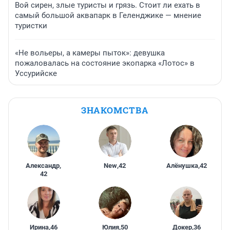
Вой сирен, злые туристы и грязь. Стоит ли ехать в
самый большой аквапарк в Геленджике — мнение
туристки
«Не вольеры, а камеры пыток»: девушка
пожаловалась на состояние экопарка «Лотос» в
Уссурийске
ЗНАКОМСТВА
Александр
,
New
,
42
Алёнушка
,
42
42
Ирина
,
46
Юлия
,
50
Докер
,
36