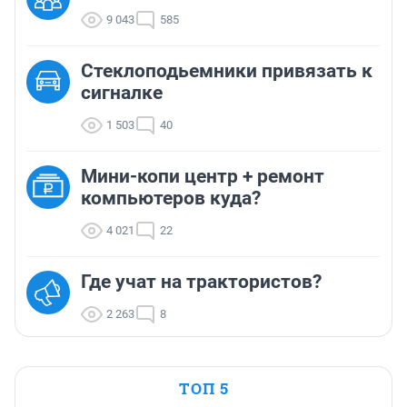
9 043
585
Стеклоподьемники привязать к
сигналке
1 503
40
Мини-копи центр + ремонт
компьютеров куда?
4 021
22
Где учат на трактористов?
2 263
8
ТОП 5