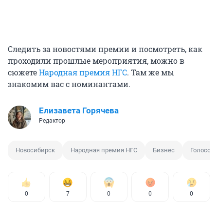
Следить за новостями премии и посмотреть, как
проходили прошлые мероприятия, можно в
сюжете
Народная премия НГС
. Там же мы
знакомим вас с номинантами.
Елизавета Горячева
Редактор
Новосибирск
Народная премия НГС
Бизнес
Голосов
0
7
0
0
0