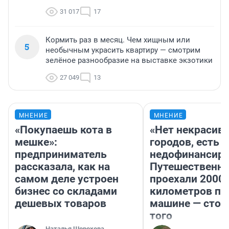
31 017
17
Кормить раз в месяц. Чем хищным или
5
необычным украсить квартиру — смотрим
зелёное разнообразие на выставке экзотики
27 049
13
МНЕНИЕ
МНЕНИЕ
«Покупаешь кота в
«Нет некрасив
мешке»:
городов, есть
предприниматель
недофинансиро
рассказала, как на
Путешественн
самом деле устроен
проехали 2000
бизнес со складами
километров по 
дешевых товаров
машине — стои
того
Наталья Шорохова