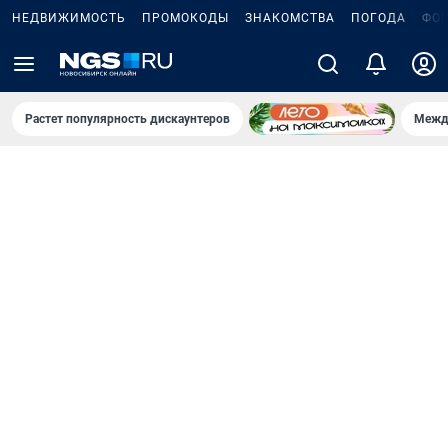
НЕДВИЖИМОСТЬ
ПРОМОКОДЫ
ЗНАКОМСТВА
ПОГОДА
ФО
Растет популярность дискаунтеров
Межд