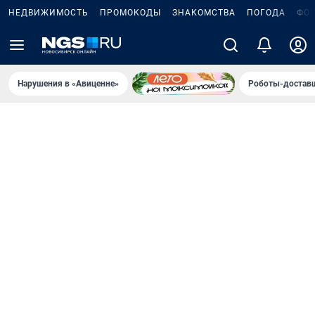
НЕДВИЖИМОСТЬ
ПРОМОКОДЫ
ЗНАКОМСТВА
ПОГОДА
ФО
Нарушения в «Авиценне»
Роботы-доставщ