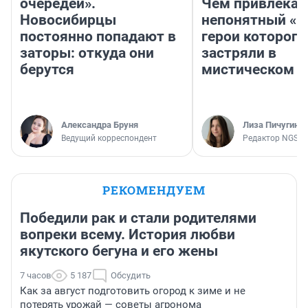
очередей».
Чем привлекае
Новосибирцы
непонятный «Н
постоянно попадают в
герои которого
заторы: откуда они
застряли в
берутся
мистическом о
Александра Бруня
Лиза Пичугина
Ведущий корреспондент
Редактор NGS.R
РЕКОМЕНДУЕМ
Победили рак и стали родителями
вопреки всему. История любви
якутского бегуна и его жены
7 часов
5 187
Обсудить
Как за август подготовить огород к зиме и не
потерять урожай — советы агронома