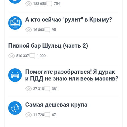
188 650
754
А кто сейчас "рулит" в Крыму?
16 863
95
Пивной бар Шульц (часть 2)
510 337
1 000
Помогите разобраться! Я дурак
и ПДД не знаю или весь массив?
37 310
381
Самая дешевая крупа
11 720
67