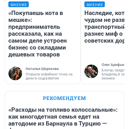
МНЕНИЕ
МНЕНИЕ
«Покупаешь кота в
Наследие, кото
мешке»:
чудом не разва
предприниматель
транспортный 
рассказала, как на
разнес миф о 
самом деле устроен
советских доро
бизнес со складами
дешевых товаров
Олег Арефьев
Наталья Шорохова
Блогер, предпри
Открыла кофейную точку на
владелец в тра
деньги соцразвития
бизнесе
РЕКОМЕНДУЕМ
«Расходы на топливо колоссальные»:
как многодетная семья едет на
автодоме из Барнаула в Турцию —