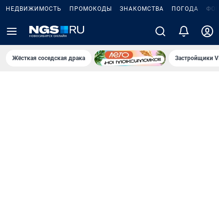
НЕДВИЖИМОСТЬ
ПРОМОКОДЫ
ЗНАКОМСТВА
ПОГОДА
ФО
Жёсткая соседская драка
Застройщики V