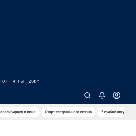
ЛЮТ
ИГРЫ
ZODY
овосибирцев в кино
Старт театрального сезона
7 грибов августа