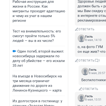
Здоровье людей.
Рабочая инструкция для
должен быть « р
жизни в России. Как
мы Вам скидку с
мигранты проходят адаптацию
в интернете отз
и чему их учат в нашем
рекламирование
регионе
ОТВЕТИТЬ
Тест на внимательность: его
смогут пройти только 5%
Гость
8 мая, 14:10
людей — вы в их числе?
о, на фото ГУМ

Один погиб, второй выжил:
он еще жив? что
новосибирца задержали по
делу об убийстве — его искали
ОТВЕТИТЬ
1
35 лет
Гость
8 мая, 20:57
На въезде в Новосибирск на
Беспилотники 
три месяца ограничат
движение по дороге из
ОТВЕТИТЬ
Ленинск-Кузнецкого — карта
Гость
8 мая, 13:51
Из долгостроя в гостиницу: у
станции «Золотая Нива»