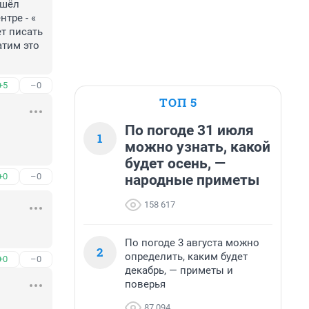
шёл 
ре - « 
 писать 
тим это 
+5
–0
ТОП 5
По погоде 31 июля
1
можно узнать, какой
будет осень, —
+0
–0
народные приметы
158 617
По погоде 3 августа можно
2
определить, каким будет
+0
–0
декабрь, — приметы и
поверья
87 094