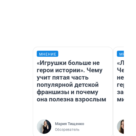
МНЕНИЕ
МНЕНИ
«Игрушки больше не
«Люди
герои истории». Чему
Чем п
учит пятая часть
непон
популярной детской
герои
франшизы и почему
застр
она полезна взрослым
мисти
Мария Тищенко
Обозреватель