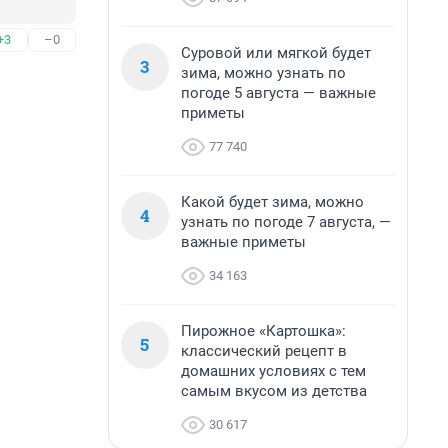
+3
–0
Суровой или мягкой будет
3
зима, можно узнать по
погоде 5 августа — важные
приметы
77 740
Какой будет зима, можно
4
узнать по погоде 7 августа, —
важные приметы
34 163
Пирожное «Картошка»:
5
классический рецепт в
домашних условиях с тем
самым вкусом из детства
30 617