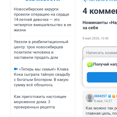
ПЕРЕЙТИ К ПУ
4 комме
Новосибирские хирурги
провели операцию на сердце
14-летней девочке — это
Номинанты «На
четвертое вмешательство в ее
за себя
жизни
8 мая 2026, 13:40
Увезли в реабилитационный
центр: трое новосибирцев
похитили человека и
заставили продать дом
Получай наг
«Теперь мы семья!» Клава
Кока сыграла тайную свадьбу
Гость
Войти
с богатым блогером. В какую
сумму всё обошлось
Как приготовить настоящее
3604257
8 мая, 14:27
мороженое дома: 3
проверенных рецепта
Как можно так р
главная цель, по