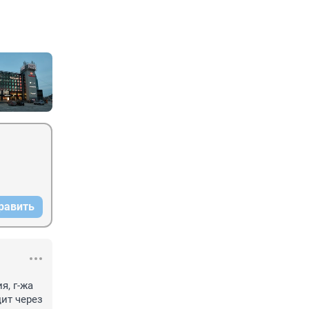
равить
, г-жа 
ит через 