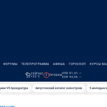
ФОРУМЫ
ТЕЛЕПРОГРАММА
АФИША
ГОРОСКОП
КУРСЫ ВА
USD 81,41
СЕЙЧАС
7
ПРОБКИ
+22°C
EUR 94,06
ики VS прокуратура
Августовский каталог новостроек
5 молодых н