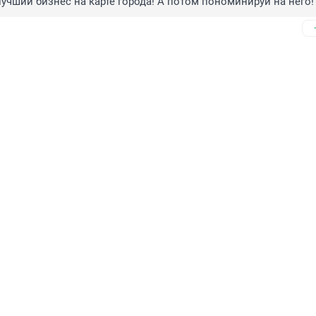
учший бизнес на карте города! А потом пономинируй на него!