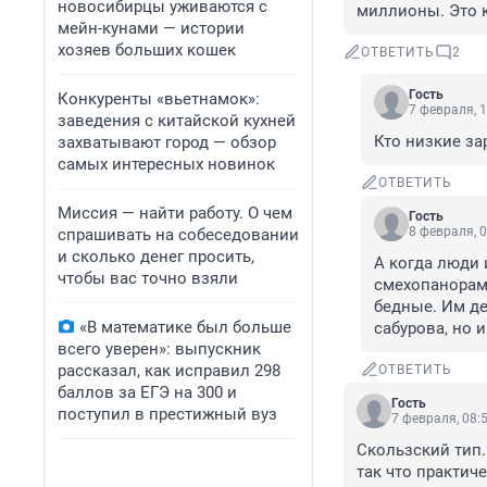
новосибирцы уживаются с
миллионы. Это к
мейн-кунами — истории
хозяев больших кошек
ОТВЕТИТЬ
2
Гость
Конкуренты «вьетнамок»:
7 февраля, 1
заведения с китайской кухней
Кто низкие за
захватывают город — обзор
самых интересных новинок
ОТВЕТИТЬ
Миссия — найти работу. О чем
Гость
8 февраля, 0
спрашивать на собеседовании
и сколько денег просить,
А когда люди 
чтобы вас точно взяли
смехопанорамы
бедные. Им де
«В математике был больше
сабурова, но 
всего уверен»: выпускник
рассказал, как исправил 298
ОТВЕТИТЬ
баллов за ЕГЭ на 300 и
Гость
поступил в престижный вуз
7 февраля, 08:
Скользский тип. 
так что практиче