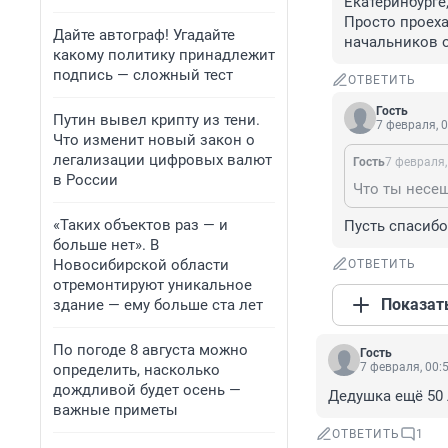
Екатеринбурге,
Просто проеха
Дайте автограф! Угадайте
начальников 
какому политику принадлежит
подпись — сложный тест
ОТВЕТИТЬ
Гость
Путин вывел крипту из тени.
7 февраля, 0
Что изменит новый закон о
легализации цифровых валют
Гость
7 февраля,
в России
«Таких объектов раз — и
Пусть спасибо
больше нет». В
Новосибирской области
ОТВЕТИТЬ
отремонтируют уникальное
Показат
здание — ему больше ста лет
По погоде 8 августа можно
Гость
7 февраля, 00:
определить, насколько
дождливой будет осень —
Дедушка ещё 50 
важные приметы
ОТВЕТИТЬ
1