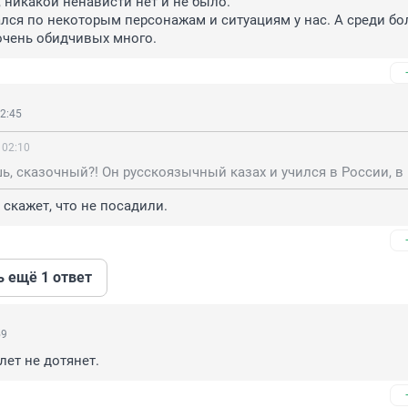
 никакой ненависти нет и не было. 

лся по некоторым персонажам и ситуациям у нас. А среди бо
очень обидчивых много.
2:45
 02:10
 скажет, что не посадили.
ь ещё 1 ответ
59
лет не дотянет.