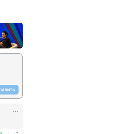
равить
+0
–2