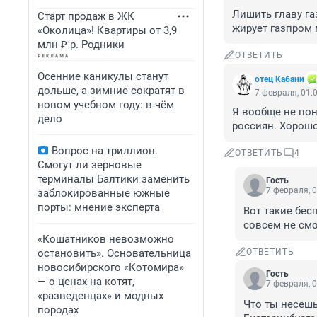
Лишить главу га
Старт продаж в ЖК
жирует газпром 
«Околица»! Квартиры от 3,9
млн ₽ р. Родники
ОТВЕТИТЬ
Осенние каникулы станут
отец Кабани
дольше, а зимние сократят в
7 февраля, 01:
новом учебном году: в чём
Я вообще не пон
дело
россиян. Хорошо
Вопрос на триллион.
ОТВЕТИТЬ
4
Смогут ли зерновые
терминалы Балтики заменить
Гость
7 февраля, 0
заблокированные южные
порты: мнение эксперта
Вот такие бес
совсем не смо
«Кошатников невозможно
остановить». Основательница
ОТВЕТИТЬ
новосибирского «Котомира»
Гость
— о ценах на котят,
7 февраля, 0
«разведенцах» и модных
Что ты несешь
породах