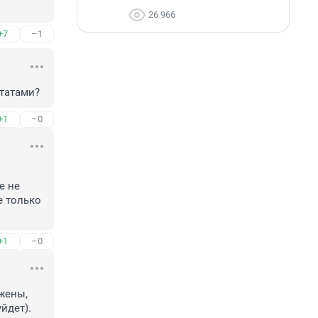
26 966
+7
–1
утатами?
+1
–0
 не 
 только 
+1
–0
жены, 
уйдет).