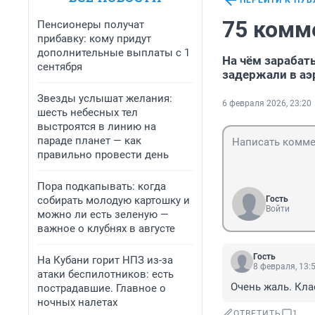
ПЕРЕЙТИ К ПУ
75 комм
Пенсионеры получат
прибавку: кому придут
дополнительные выплаты с 1
На чём зарабат
сентября
задержали в аэ
Звезды услышат желания:
6 февраля 2026, 23:20
шесть небесных тел
выстроятся в линию на
параде планет — как
правильно провести день
Пора подкапывать: когда
собирать молодую картошку и
Гость
Войти
можно ли есть зеленую —
важное о клубнях в августе
Гость
На Кубани горит НПЗ из-за
8 февраля, 13:
атаки беспилотников: есть
Очень жаль. Кла
пострадавшие. Главное о
ночных налетах
ОТВЕТИТЬ
1