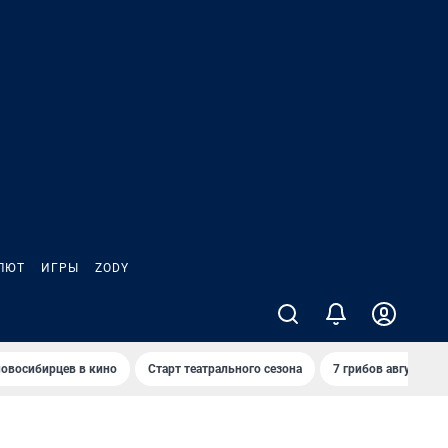
ЛЮТ
ИГРЫ
ZODY
овосибирцев в кино
Старт театрального сезона
7 грибов августа