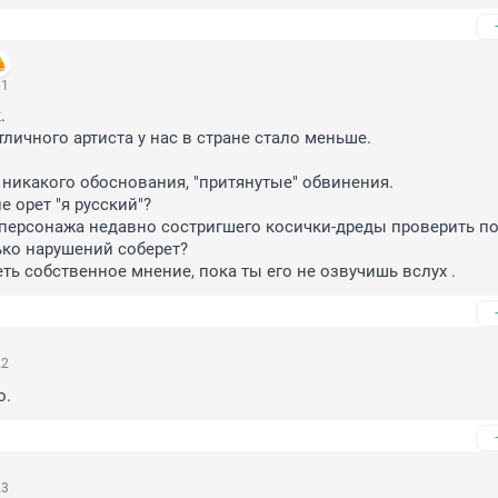
01
 

личного артиста у нас в стране стало меньше.

 никакого обоснования, "притянутые" обвинения. 

е орет "я русский"?

персонажа недавно состригшего косички-дреды проверить по
ко нарушений соберет?

ть собственное мнение, пока ты его не озвучишь вслух .
22
о.
23