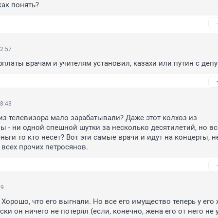
ак понять?
2:57
рплаты врачам и учителям установил, казахи или путин с деп
8:43
из телевизора мало зарабатывали? Даже этот колхоз из 
 - ни одной спешной шутки за несколько десятилетий, но все
ньги то кто несет? Вот эти самые врачи и идут на концерты, не
и всех прочих петросянов.
59
Хорошо, что его выгнали. Но все его имущество теперь у его 
ски он ничего не потерял (если, конечно, жена его от него не 