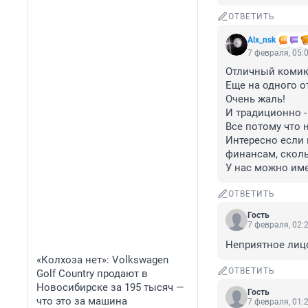
ОТВЕТИТЬ
Alx_nsk
7 февраля, 05:
Отличный комик.
Еще на одного от
Очень жаль!

И традиционно -
Все потому что н
Интересно если 
финансам, сколь
У нас можно име
ОТВЕТИТЬ
Гость
7 февраля, 02:
Неприятное лиц
«Колхоза нет»: Volkswagen
ОТВЕТИТЬ
Golf Сountry продают в
Новосибирске за 195 тысяч —
Гость
что это за машина
7 февраля, 01: