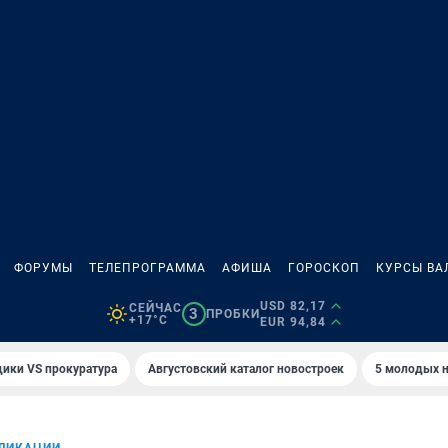
ФОРУМЫ
ТЕЛЕПРОГРАММА
АФИША
ГОРОСКОП
КУРСЫ ВА
USD 82,17
СЕЙЧАС
3
ПРОБКИ
+17°C
EUR 94,84
ики VS прокуратура
Августовский каталог новостроек
5 молодых н