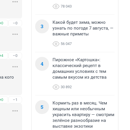
78 043
Какой будет зима, можно
+0
–0
3
узнать по погоде 7 августа, —
важные приметы
56 047
+4
–0
Пирожное «Картошка»:
4
классический рецепт в
домашних условиях с тем
самым вкусом из детства
а кого 
30 892
+0
–1
Кормить раз в месяц. Чем
5
хищным или необычным
украсить квартиру — смотрим
зелёное разнообразие на
выставке экзотики