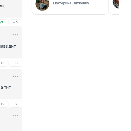
Екатерина Литкевич
и, 
+7
–0
авидит 
+16
–3
 тнт 
+12
–2