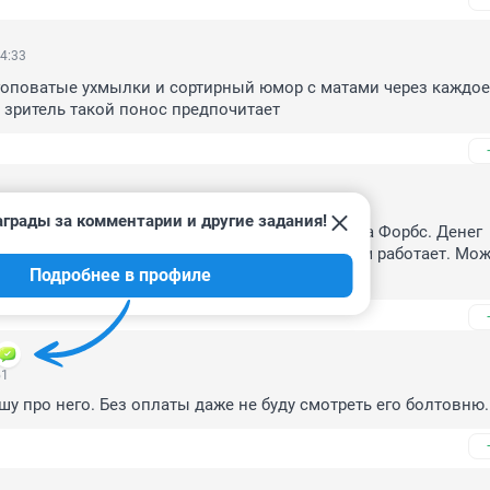
4:33
гоповатые ухмылки и сортирный юмор с матами через каждое 
с зритель такой понос предпочитает
50
грады за комментарии и другие задания!
ыли его и не вспоминаем больше. Он из списка Форбс. Денег 
нищего отправили домой. Пусть у себя клоуном работает. Може
Подробнее в профиле
ет дома.
51
у про него. Без оплаты даже не буду смотреть его болтовню.