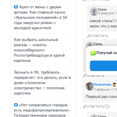
Ушел от жены с двумя
Гость
детьми. Как главный качок
9 февраля, 1
«Уральских пельменей» в 54
какой стиль? 
года закрутил роман с
жаль что у на
молодой красоткой
ОТВЕТИТЬ
Как выбрать школьный
Гость
рюкзак — советы
7 февраля, 18:
новосибирского
Получай на
Роспотребнадзора в одной
Всё. Дружно заб
картинке
достаточно. Не 
больше заработа
Звонить в УК, требовать
ОТВЕТИТЬ
перерасчет: что делать, если в
доме отключили
Посититель
электричество — полезная
7 февраля, 11:
карточка
Первый раз слыш
«Нет некрасивых городов,
ОТВЕТИТЬ
1
есть недофинансированные».
Путешественники проехали
Гость