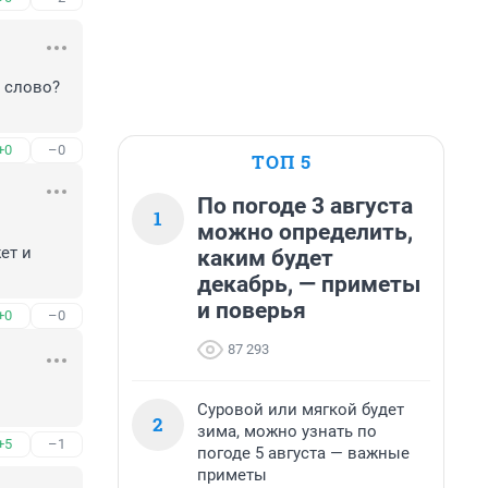
слово? 
+0
–0
ТОП 5
По погоде 3 августа
1
можно определить,
т и 
каким будет
декабрь, — приметы
и поверья
+0
–0
87 293
Суровой или мягкой будет
2
зима, можно узнать по
+5
–1
погоде 5 августа — важные
приметы