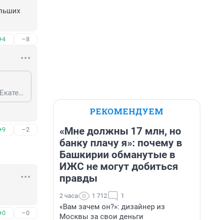
льших 
+4
–8
Что ты несешь, сказочный?! Он русскоязычный казах и учился в России, в Екатеринбурге, никакой ненависти нет и не было. Просто проехался по некоторым персонажам и ситуациям у нас. А среди больших начальников очень обидчивых много.
РЕКОМЕНДУЕМ
«Мне должны 17 млн, но
+9
–2
банку плачу я»: почему в
Башкирии обманутые в
ИЖС не могут добиться
правды
2 часа
1 712
1
«Вам зачем он?»: дизайнер из
+0
–0
Москвы за свои деньги