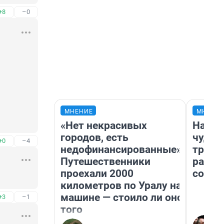
+8
–0
 
МНЕНИЕ
МНЕНИ
«Нет некрасивых
Насле
городов, есть
чудом
+0
–4
недофинансированные».
транс
Путешественники
разне
проехали 2000
совет
километров по Уралу на
машине — стоило ли оно
+3
–1
того