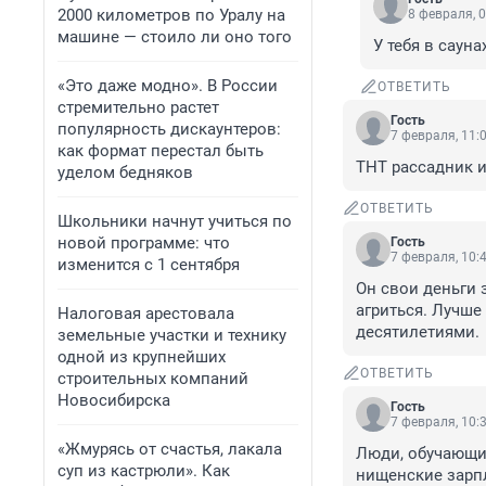
2000 километров по Уралу на
8 февраля, 0
машине — стоило ли оно того
У тебя в саун
«Это даже модно». В России
ОТВЕТИТЬ
стремительно растет
Гость
популярность дискаунтеров:
7 февраля, 11:
как формат перестал быть
ТНТ рассадник и
уделом бедняков
ОТВЕТИТЬ
Школьники начнут учиться по
новой программе: что
Гость
7 февраля, 10:
изменится с 1 сентября
Он свои деньги 
агриться. Лучше 
Налоговая арестовала
десятилетиями.
земельные участки и технику
одной из крупнейших
ОТВЕТИТЬ
строительных компаний
Новосибирска
Гость
7 февраля, 10:
«Жмурясь от счастья, лакала
Люди, обучающи
суп из кастрюли». Как
нищенские зарпл