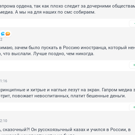
зпрома ордена, так как плохо следит за дочерними обществам
медиа. А мы на для наших по смс собираем.
02
имаю, зачем было пускать в Россию иностранца, который нен
, что выслали. Лучше поздно, чем никогда.
1:16
принципные и хитрые и наглые лезут на экран. Гапром медиа за
трит, повожает невоспитанных, платит бешенные деньги.
2:10
, сказочный?! Он русскоязычный казах и учился в России, в 