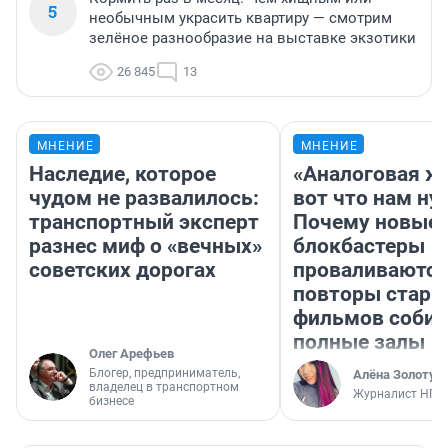
5
необычным украсить квартиру — смотрим
зелёное разнообразие на выставке экзотики
26 845
13
МНЕНИЕ
МНЕНИЕ
Наследие, которое
«Аналоговая ж
чудом не развалилось:
вот что нам ну
транспортный эксперт
Почему новые
разнес миф о «вечных»
блокбастеры
советских дорогах
проваливаются,
повторы стары
фильмов соби
полные залы
Олег Арефьев
Блогер, предприниматель,
Алёна Золотух
владелец в транспортном
Журналист НГС
бизнесе