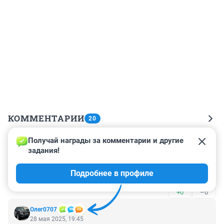
КОММЕНТАРИИ
20
Получай награды за комментарии и другие 
Гость
29 мая 2025, 19:10
задания!
Это паб, кого надо паб. Очень странно, что 
Подробнее в профиле
закрывается.
+0
–0
Олег0707
28 мая 2025, 19:45