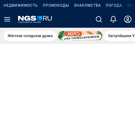
НЕДВИЖИМОСТЬ
ПРОМОКОДЫ
ЗНАКОМСТВА
ПОГОДА
ФО
Жёсткая соседская драка
Застройщики V