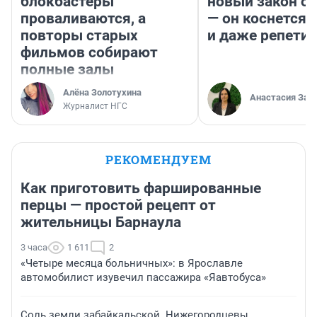
блокбастеры
новый закон о 
проваливаются, а
— он коснется 
повторы старых
и даже репети
фильмов собирают
полные залы
Алёна Золотухина
Анастасия Зав
Журналист НГС
РЕКОМЕНДУЕМ
Как приготовить фаршированные
перцы — простой рецепт от
жительницы Барнаула
3 часа
1 611
2
«Четыре месяца больничных»: в Ярославле
автомобилист изувечил пассажира «Яавтобуса»
Соль земли забайкальской. Нижегородцевы