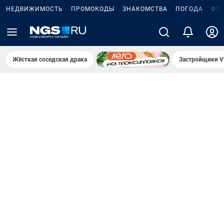
НЕДВИЖИМОСТЬ
ПРОМОКОДЫ
ЗНАКОМСТВА
ПОГОДА
ФО
Жёсткая соседская драка
Застройщики V