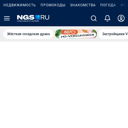
НЕДВИЖИМОСТЬ
ПРОМОКОДЫ
ЗНАКОМСТВА
ПОГОДА
ФО
Жёсткая соседская драка
Застройщики V