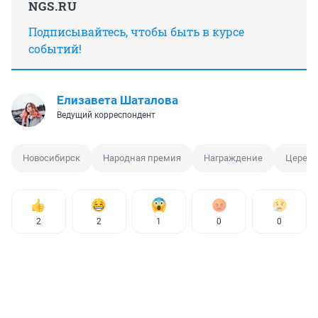
NGS.RU
Подписывайтесь, чтобы быть в курсе
событий!
Елизавета Шаталова
Ведущий корреспондент
Новосибирск
Народная премия
Награждение
Церем
2
2
1
0
0