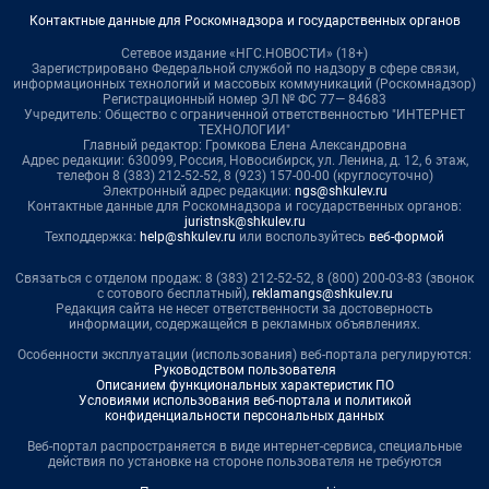
Контактные данные для Роскомнадзора и государственных органов
Сетевое издание «НГС.НОВОСТИ» (18+)
Зарегистрировано Федеральной службой по надзору в сфере связи,
информационных технологий и массовых коммуникаций (Роскомнадзор)
Регистрационный номер ЭЛ № ФС 77— 84683
Учредитель: Общество с ограниченной ответственностью "ИНТЕРНЕТ
ТЕХНОЛОГИИ"
Главный редактор: Громкова Елена Александровна
Адрес редакции: 630099, Россия, Новосибирск, ул. Ленина, д. 12, 6 этаж,
телефон 8 (383) 212-52-52, 8 (923) 157-00-00 (круглосуточно)
Электронный адрес редакции:
ngs@shkulev.ru
Контактные данные для Роскомнадзора и государственных органов:
juristnsk@shkulev.ru
Техподдержка:
help@shkulev.ru
или воспользуйтесь
веб-формой
Связаться с отделом продаж: 8 (383) 212-52-52, 8 (800) 200-03-83 (звонок
с сотового бесплатный),
reklamangs@shkulev.ru
Редакция сайта не несет ответственности за достоверность
информации, содержащейся в рекламных объявлениях.
Особенности эксплуатации (использования) веб-портала регулируются:
Руководством пользователя
Описанием функциональных характеристик ПО
Условиями использования веб-портала и политикой
конфиденциальности персональных данных
Веб-портал распространяется в виде интернет-сервиса, специальные
действия по установке на стороне пользователя не требуются