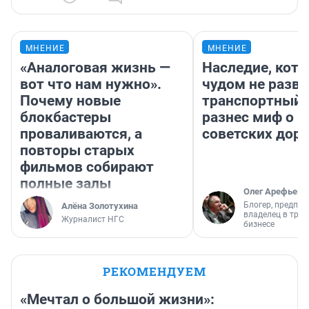
МНЕНИЕ
МНЕНИЕ
«Аналоговая жизнь —
Наследие, кото
вот что нам нужно».
чудом не разва
Почему новые
транспортный 
блокбастеры
разнес миф о 
проваливаются, а
советских доро
повторы старых
фильмов собирают
полные залы
Олег Арефьев
Блогер, предпри
Алёна Золотухина
владелец в тра
Журналист НГС
бизнесе
РЕКОМЕНДУЕМ
«Мечтал о большой жизни»: