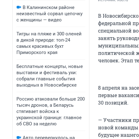
Источник: 
Nso.ru
В Калининском районе
неизвестный сорвал цепочку
В Новосибирско
с женщины — видео
федеральной пр
специальной во
Тигры на пляже и 300 оленей
занять руковод
в дикой природе: топ-24
муниципальных 
самых красивых бухт
Приморского края
политической ж
человек. Этап т
Бесплатные концерты, новые
выставки и фестиваль ухи:
собрали главные события
выходных в Новосибирске
8 апреля на за
первые ваканси
Россию атаковали больше 200
30 позиций.
тысяч дронов, а Беларусь
стягивает войска к
украинской границе: главное
— Участники пр
об СВО за неделю
новой команды 
будущее нашего 
Авто перевернулось на