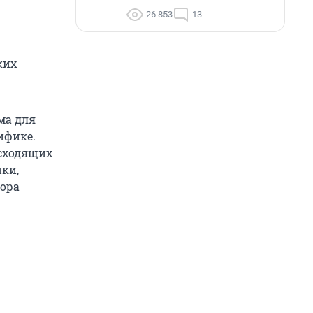
26 853
13
ких
ма для
ифике.
исходящих
ыки,
тора