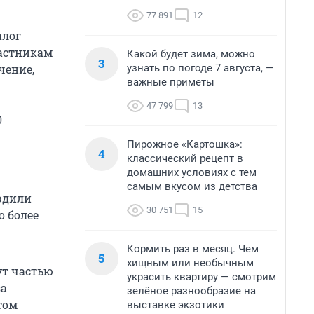
77 891
12
алог
частникам
Какой будет зима, можно
3
узнать по погоде 7 августа, —
чение,
важные приметы
47 799
13
0
Пирожное «Картошка»:
4
классический рецепт в
домашних условиях с тем
самым вкусом из детства
ердили
30 751
15
о более
Кормить раз в месяц. Чем
5
хищным или необычным
ут частью
украсить квартиру — смотрим
за
зелёное разнообразие на
том
выставке экзотики