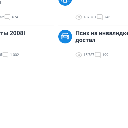
и
852
674
187 781
746
ты 2008!
Псих на инвалидк
достал
15
1 002
15 787
199