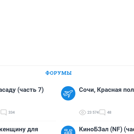
ФОРУМЫ
асаду (часть 7)
Сочи, Красная пол
334
23 574
48
женщину для
КиноБЗал (NF) (ча