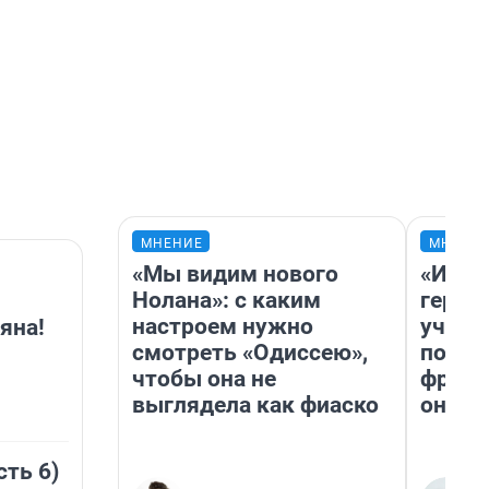
МНЕНИЕ
МНЕНИ
«Мы видим нового
«Игру
Нолана»: с каким
герои
настроем нужно
учит 
яна!
смотреть «Одиссею»,
попул
чтобы она не
франш
выглядела как фиаско
она п
сть 6)