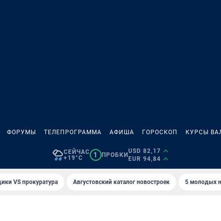
ФОРУМЫ
ТЕЛЕПРОГРАММА
АФИША
ГОРОСКОП
КУРСЫ ВА
USD 82,17
СЕЙЧАС
1
ПРОБКИ
+19°C
EUR 94,84
ики VS прокуратура
Августовский каталог новостроек
5 молодых н