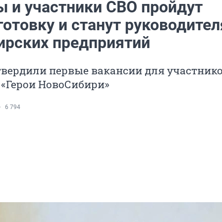
ы и участники СВО пройдут
готовку и станут руководите
ирских предприятий
твердили первые вакансии для участник
«Герои НовоСибири»
6 794