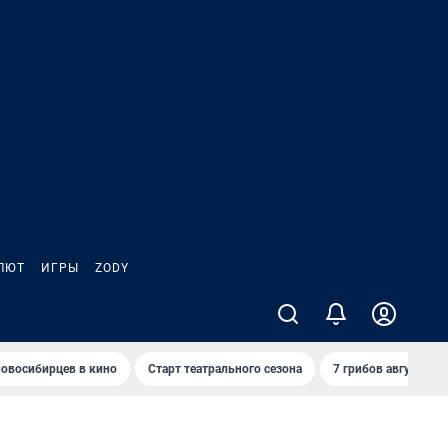
ЛЮТ
ИГРЫ
ZODY
овосибирцев в кино
Старт театрального сезона
7 грибов августа