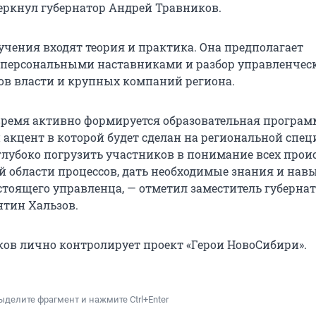
черкнул губернатор Андрей Травников.
учения входят теория и практика. Она предполагает
 персональными наставниками и разбор управленчес
нов власти и крупных компаний региона.
время активно формируется образовательная програм
 акцент в которой будет сделан на региональной спец
глубоко погрузить участников в понимание всех про
й области процессов, дать необходимые знания и нав
стоящего управленца, — отметил заместитель губерна
нтин Хальзов.
ов лично контролирует проект «Герои НовоСибири».
ыделите фрагмент и нажмите Ctrl+Enter