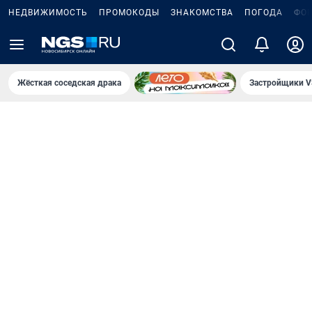
НЕДВИЖИМОСТЬ
ПРОМОКОДЫ
ЗНАКОМСТВА
ПОГОДА
ФО
Жёсткая соседская драка
Застройщики V