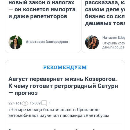
новый закон о налогах
рассказала, как
— он коснется импорта
самом деле ус
и даже репетиторов
бизнес со скл
дешевых това
Наталья Шорох
Анастасия Завгородняя
Открыла кофейн
деньги соцразв
РЕКОМЕНДУЕМ
Август перевернет жизнь Козерогов.
К чему готовит ретроградный Сатурн
— прогноз
22 часа
15 039
1
«Четыре месяца больничных»: в Ярославле
автомобилист изувечил пассажира «Яавтобуса»