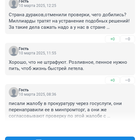
Гость
10 марта 2025, 12:25
Страна дураков,отменили проверки, чего добились? 
Миллиарды тратят на устранение подобных решений!

За такие дела сажать надо а у нас в стране 
продолжают травить людей,видимо многовато 
+0
–0
людишек стало?
Гость
10 марта 2025, 11:55
Хорошо, что не штрафуют. Розливное, пенное нужно 
пить, чтоб жизнь быстрей летела.
+0
–0
Гость
10 марта 2025, 08:36
писали жалобу в прокуратуру через госуслуги, они 
перенаправили ее в минпромторг, а они же 
согласовывают проверку по этой жалобе с 
прокуратурой??? это замкнутый круг! Бастрыкину 
+0
–0
нужно писать, он наведет порядок.