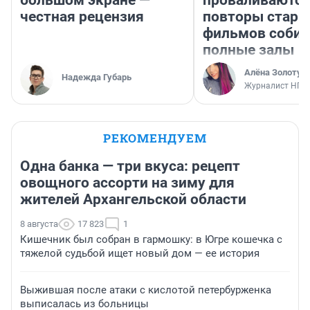
большом экране —
проваливаются,
честная рецензия
повторы стары
фильмов соби
полные залы
Алёна Золотух
Надежда Губарь
Журналист НГС
РЕКОМЕНДУЕМ
Одна банка — три вкуса: рецепт
овощного ассорти на зиму для
жителей Архангельской области
8 августа
17 823
1
Кишечник был собран в гармошку: в Югре кошечка с
тяжелой судьбой ищет новый дом — ее история
Выжившая после атаки с кислотой петербурженка
выписалась из больницы