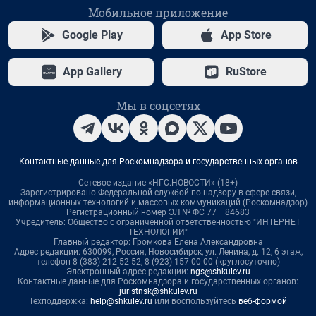
Мобильное приложение
Google Play
App Store
App Gallery
RuStore
Мы в соцсетях
Контактные данные для Роскомнадзора и государственных органов
Сетевое издание «НГС.НОВОСТИ» (18+)
Зарегистрировано Федеральной службой по надзору в сфере связи,
информационных технологий и массовых коммуникаций (Роскомнадзор)
Регистрационный номер ЭЛ № ФС 77— 84683
Учредитель: Общество с ограниченной ответственностью "ИНТЕРНЕТ
ТЕХНОЛОГИИ"
Главный редактор: Громкова Елена Александровна
Адрес редакции: 630099, Россия, Новосибирск, ул. Ленина, д. 12, 6 этаж,
телефон 8 (383) 212-52-52, 8 (923) 157-00-00 (круглосуточно)
Электронный адрес редакции:
ngs@shkulev.ru
Контактные данные для Роскомнадзора и государственных органов:
juristnsk@shkulev.ru
Техподдержка:
help@shkulev.ru
или воспользуйтесь
веб-формой