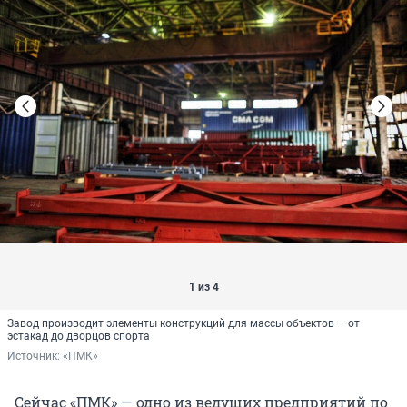
1 из 4
Завод производит элементы конструкций для массы объектов — от
эстакад до дворцов спорта
Источник: 
«ПМК»
Сейчас «ПМК» — одно из ведущих предприятий по