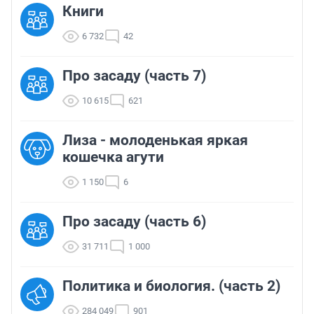
Книги
6 732
42
Про засаду (часть 7)
10 615
621
Лиза - молоденькая яркая
кошечка агути
1 150
6
Про засаду (часть 6)
31 711
1 000
Политика и биология. (часть 2)
284 049
901