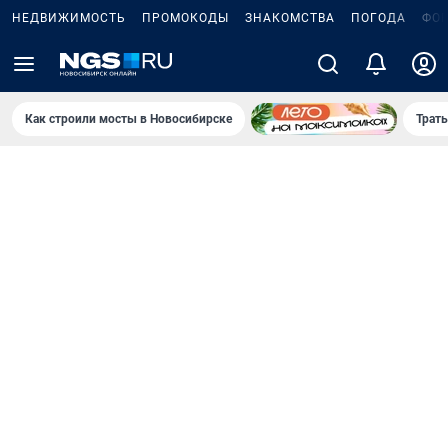
НЕДВИЖИМОСТЬ
ПРОМОКОДЫ
ЗНАКОМСТВА
ПОГОДА
ФО
Как строили мосты в Новосибирске
Траты