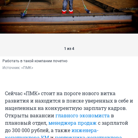
1 из 4
Работать в такой компании почетно
Источник: 
«ПМК»
Сейчас «ПМК» стоит на пороге нового витка
развития и находится в поиске уверенных в себе и
нацеленных на конкурентную зарплату кадров.
Открыты вакансии
главного экономиста
в
плановый отдел,
менеджера продаж
с зарплатой
до 300 000 рублей, а также
инженера-
конструктора КМ
и
чертежника-конструктора