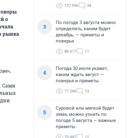
137 556
34
говоры
й о
По погоде 3 августа можно
3
ачала
определить, каким будет
в рынка
декабрь, — приметы и
поверья
86 617
11
Погода 30 июля укажет,
ве»,
4
каким ждать август —
поверья и приметы
. Сами
77 268
13
альных
 дни
Суровой или мягкой будет
5
зима, можно узнать по
погоде 5 августа — важные
приметы
75 447
12