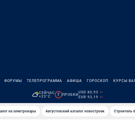
ФОРУМЫ
ТЕЛЕПРОГРАММА
АФИША
ГОРОСКОП
КУРСЫ ВА
USD 80,93
СЕЙЧАС
7
ПРОБКИ
+23°C
EUR 93,19
алог на электрокары
Августовский каталог новостроек
Строитель б