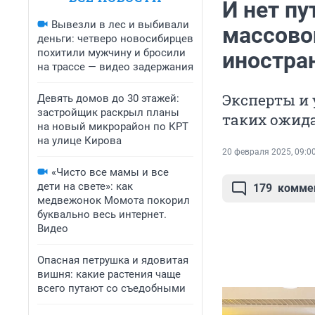
И нет пу
Вывезли в лес и выбивали
массово
деньги: четверо новосибирцев
похитили мужчину и бросили
иностра
на трассе — видео задержания
Эксперты и
Девять домов до 30 этажей:
застройщик раскрыл планы
таких ожид
на новый микрорайон по КРТ
на улице Кирова
20 февраля 2025, 09:0
«Чисто все мамы и все
дети на свете»: как
179
комме
медвежонок Момота покорил
буквально весь интернет.
Видео
Опасная петрушка и ядовитая
вишня: какие растения чаще
всего путают со съедобными