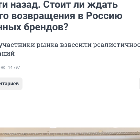
ти назад. Стоит ли ждать
го возвращения в Россию
нных брендов?
 участники рынка взвесили реалистично
аний
0
14 797
нтариев