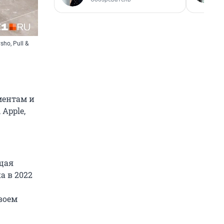
ho, Pull &
ментам и
Apple,
бщая
а в 2022
воем