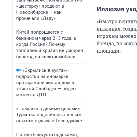
заниматься». Тюнингованную
«шестерку» продают в
Иллюзия ухо
Новосибирске — как
прокачали «Ладу»
«Быстро вернутс
выжидал, созда
Китай попрощается с
игрокам можно 
бензином через 2–3 года, а
бренда, но сох
когда Россия? Почему
площади.
топливный кризис не ускорил
переход на электромобили
«Скрылись в кустах»:
подростки на иномарке
протаранили жилой дом в
«Чистой Слободе» — видео
момента ДТП
«Помойка с дикими ценами».
Туристка поделилась личным
опытом отдыха в Геленджике
Погода 6 августа подскажет,