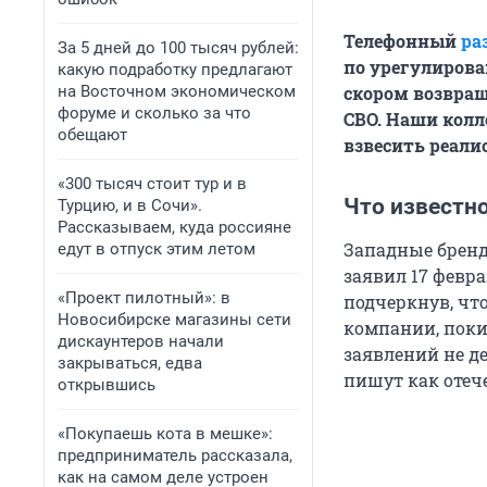
Телефонный
ра
За 5 дней до 100 тысяч рублей:
по урегулирова
какую подработку предлагают
на Восточном экономическом
скором возвра
форуме и сколько за что
СВО. Наши колл
обещают
взвесить реали
«300 тысяч стоит тур и в
Что известн
Турцию, и в Сочи».
Рассказываем, куда россияне
Западные бренды
едут в отпуск этим летом
заявил 17 февр
«Проект пилотный»: в
подчеркнув, чт
Новосибирске магазины сети
компании, поки
дискаунтеров начали
заявлений не д
закрываться, едва
пишут как отеч
открывшись
«Покупаешь кота в мешке»:
предприниматель рассказала,
как на самом деле устроен