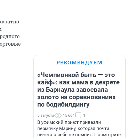
ккуратно
м
ародного
торговые
РЕКОМЕНДУЕМ
«Чемпионкой быть — это
кайф»: как мама в декрете
из Барнаула завоевала
золото на соревнованиях
по бодибилдингу
5 августа
15 664
1
В уфимский приют привезли
пермячку Марину, которая почти
ничего о себе не помнит. Посмотрите,