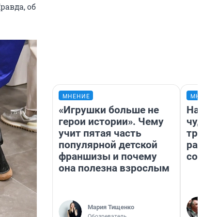
равда, об
МНЕНИЕ
МНЕНИ
«Игрушки больше не
Насле
герои истории». Чему
чудом
учит пятая часть
транс
популярной детской
разне
франшизы и почему
совет
она полезна взрослым
Мария Тищенко
Обозреватель