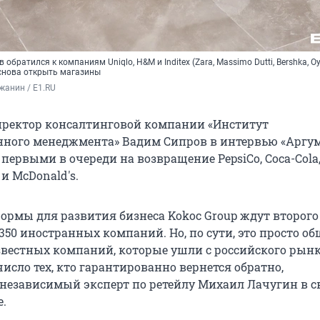
обратился к компаниям Uniqlo, H&M и Inditex (Zara, Massimo Dutti, Bershka, Oys
 снова открыть магазины
жанин / E1.RU
ректор консалтинговой компании «Институт
ного менеджмента» Вадим Сипров в интервью «Аргу
первыми в очереди на возвращение PepsiCo, Coca-Cola, 
 и McDonald's.
ормы для развития бизнеса Kokoc Group ждут второго
50 иностранных компаний. Но, по сути, это просто о
вестных компаний, которые ушли с российского рынк
е число тех, кто гарантированно вернется обратно,
независимый эксперт по ретейлу Михаил Лачугин в с
е.