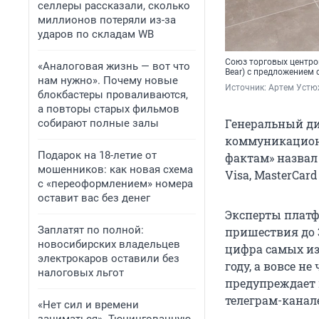
селлеры рассказали, сколько
миллионов потеряли из-за
ударов по складам WB
Союз торговых центров 
«Аналоговая жизнь — вот что
Bear) с предложением
нам нужно». Почему новые
Источник: 
Артем Устю
блокбастеры проваливаются,
а повторы старых фильмов
Генеральный ди
собирают полные залы
коммуникацион
Подарок на 18-летие от
фактам» назвал 
мошенников: как новая схема
Visa, MasterCard
с «переоформлением» номера
оставит вас без денег
Эксперты платф
Заплатят по полной:
пришествия до 3
новосибирских владельцев
цифра самых из
электрокаров оставили без
году, а вовсе н
налоговых льгот
предупреждает 
телеграм-канал
«Нет сил и времени