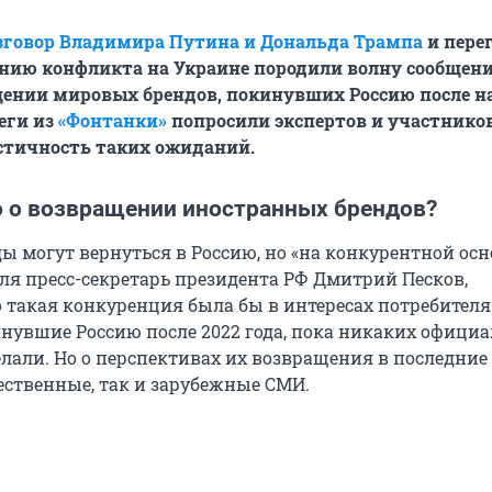
зговор Владимира Путина и Дональда Трампа
и пере
нию конфликта на Украине породили волну сообщени
щении мировых брендов, покинувших Россию после н
еги из
«Фонтанки»
попросили экспертов и участнико
стичность таких ожиданий.
о о возвращении иностранных брендов?
 могут вернуться в Россию, но «на конкурентной осно
аля пресс-секретарь президента РФ Дмитрий Песков,
о такая конкуренция была бы в интересах потребителя
нувшие Россию после 2022 года, пока никаких офици
елали. Но о перспективах их возвращения в последние
ественные, так и зарубежные СМИ.