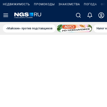
НЕДВИЖИМОСТЬ
ПРОМОКОДЫ
ЗНАКОМСТВА
ПОГОДА
ФО
«Майские» против подставщиков
Налог 