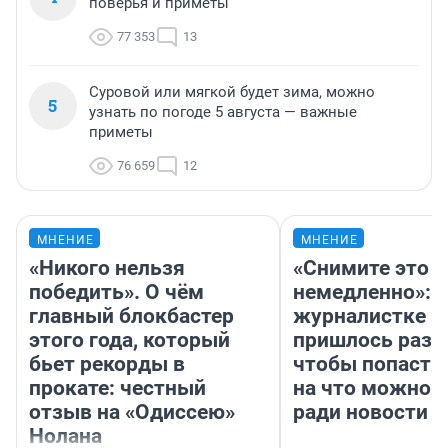
поверья и приметы
77 353
13
Суровой или мягкой будет зима, можно
5
узнать по погоде 5 августа — важные
приметы
76 659
12
МНЕНИЕ
МНЕНИЕ
«Никого нельзя
«Снимите это
победить». О чём
немедленно»:
главный блокбастер
журналистке Н
этого года, который
пришлось разд
бьет рекорды в
чтобы попасть 
прокате: честный
на что можно 
отзыв на «Одиссею»
ради новости
Нолана