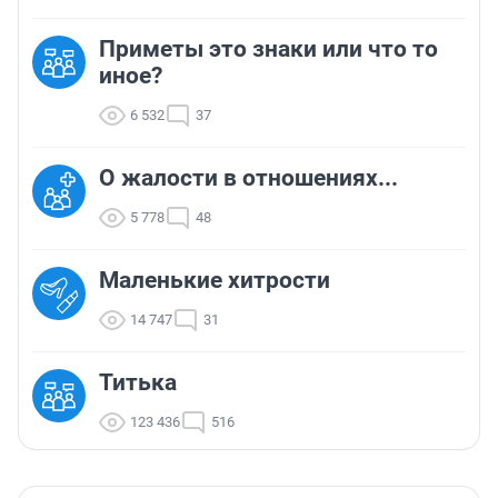
Приметы это знаки или что то
иное?
6 532
37
О жалости в отношениях...
5 778
48
Маленькие хитрости
14 747
31
Титька
123 436
516