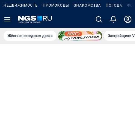
НЕДВИЖИМОСТЬ
ПРОМОКОДЫ
ЗНАКОМСТВА
ПОГОДА
ФО
Жёсткая соседская драка
Застройщики V