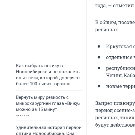
года, — отметил
В общем, посов
регионах:
Иркутская о
отдельные 
Как выбрать оптику в
республики 
Новосибирске и не пожалеть:
Чечня, Каб
опыт сети, которой доверяют
более 100 тысяч горожан
новые терри
Вернуть миру резкость с
Запрет планируе
микрохирургией глаза «Вижу»
можно за 15 минут
период осенне-з
регионах, таких
будут действов
Удивительная история первой
оптики Новосибирска. Она