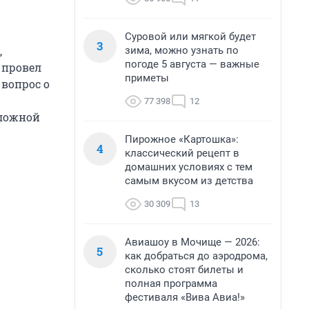
Суровой или мягкой будет
3
,
зима, можно узнать по
погоде 5 августа — важные
 провел
приметы
 вопрос о
77 398
12
сложной
Пирожное «Картошка»:
4
классический рецепт в
домашних условиях с тем
самым вкусом из детства
30 309
13
Авиашоу в Мочище — 2026:
5
как добраться до аэродрома,
сколько стоят билеты и
полная программа
фестиваля «Вива Авиа!»