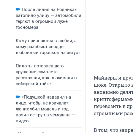
После ливня на Родниках
затопило улицу — автомобили
теряют в огромной луже
госномера
Кому признаются в любви, а
кому разобьют сердце:
любовный гороскоп на август
Пилоты потерпевшего
крушение самолета
Майнеры и друг
рассказали, как выживали в
сибирской тайге
шоке. Открыто 
анонимно делятс
«Подушкой надавил на
криптофермами 
лицо, чтобы не кричала»:
перевозить в др
жених убил модель и год
огромными рас
возил ее труп в чемодане —
видео
В том, что запр