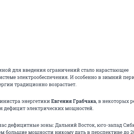
ной для введения ограничений стало нарастающее
истеме электрообеспечения. И особенно в зимний пери
ергии традиционно возрастает.
министра энергетики
Евгения Грабчака
, в некоторых 
я дефицит электрических мощностей.
час дефицитные зоны: Дальний Восток, юго-запад Сиби
м большие мощности никому дать в перспективе до 2