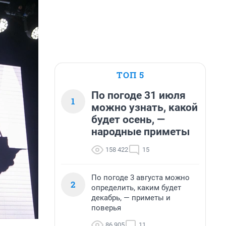
ТОП 5
По погоде 31 июля
1
можно узнать, какой
будет осень, —
народные приметы
158 422
15
По погоде 3 августа можно
2
определить, каким будет
декабрь, — приметы и
поверья
86 905
11