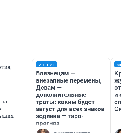
МНЕНИЕ
МНЕНИ
етия,
Близнецам —
Красн
внезапные перемены,
журна
Девам —
отпус
дополнительные
и объ
траты: каким будет
споре
 на
август для всех знаков
Сибир
х
зодиака — таро-
ичения
прогноз
Анастасия Першина