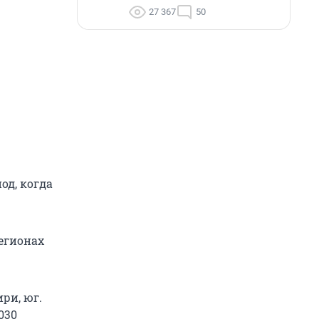
27 367
50
од, когда
регионах
ри, юг.
030