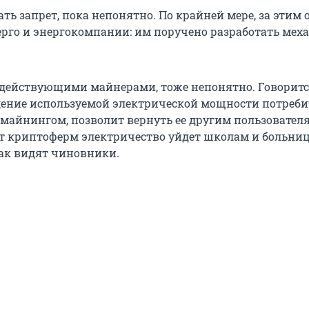
ать запрет, пока непонятно. По крайней мере, за этим
рго и энергокомпании: им поручено разработать ме
е действующими майнерами, тоже непонятно. Говоритс
ение используемой электрической мощности потребит
айнингом, позволит вернуть ее другим пользовател
от криптоферм электричество уйдет школам и больниц
так видят чиновники.