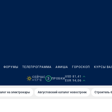
ФОРУМЫ
ТЕЛЕПРОГРАММА
АФИША
ГОРОСКОП
КУРСЫ ВА
USD 81,41
СЕЙЧАС
3
ПРОБКИ
+17°C
EUR 94,06
алог на электрокары
Августовский каталог новостроек
Строитель б