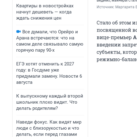
Видимо, майнеры стал
Квартиры в новостройках
Источник: 
Маргарита В
начнут дешеветь — когда
ждать снижения цен
Стало об этом 
посвященной во
Все думали, что Орейро и
вице-премьер
А
Арана встречаются: что на
самом деле связывало самую
введении запре
горячую пару 90-х
субъекты, кото
режимно-баланс
ЕГЭ хотят отменить к 2027
году: в Госдуме уже
придумали замену. Новости 6
августа
К выпускному каждый второй
школьник плохо видит. Что
делать родителям?
Наведи фокус. Как видят мир
люди с близорукостью и что
делать, если перед глазами