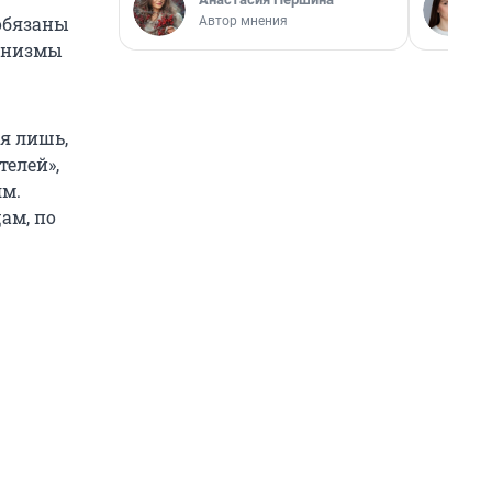
 обязаны
Автор мнения
ханизмы
я лишь,
елей»,
ям.
ам, по