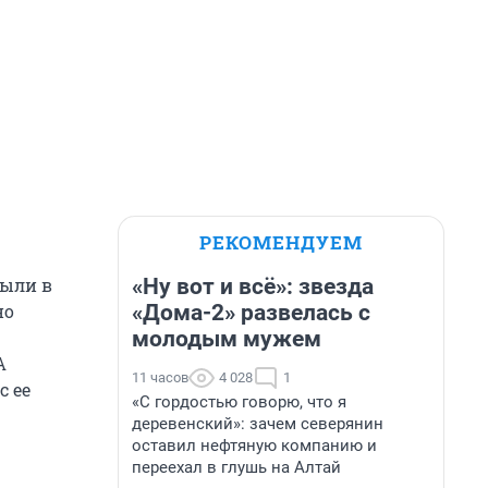
РЕКОМЕНДУЕМ
«Ну вот и всё»: звезда
были в
«Дома-2» развелась с
но
молодым мужем
А
11 часов
4 028
1
с ее
«С гордостью говорю, что я
деревенский»: зачем северянин
оставил нефтяную компанию и
переехал в глушь на Алтай