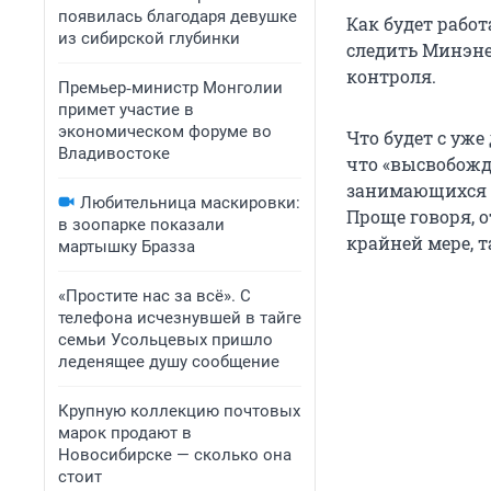
появилась благодаря девушке
Как будет работ
из сибирской глубинки
следить Минэне
контроля.
Премьер‑министр Монголии
примет участие в
экономическом форуме во
Что будет с уж
Владивостоке
что «высвобожд
занимающихся м
Любительница маскировки:
Проще говоря, 
в зоопарке показали
крайней мере, 
мартышку Бразза
«Простите нас за всё». С
телефона исчезнувшей в тайге
семьи Усольцевых пришло
леденящее душу сообщение
Крупную коллекцию почтовых
марок продают в
Новосибирске — сколько она
стоит