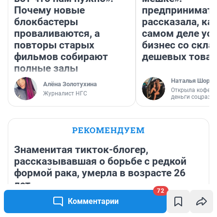
Почему новые
предпринимат
блокбастеры
рассказала, как
проваливаются, а
самом деле ус
повторы старых
бизнес со скл
фильмов собирают
дешевых това
полные залы
Наталья Шорох
Алёна Золотухина
Открыла кофейн
Журналист НГС
деньги соцразв
РЕКОМЕНДУЕМ
Знаменитая тикток-блогер,
рассказывавшая о борьбе с редкой
формой рака, умерла в возрасте 26
лет
72
Комментарии
6 августа
8 572
30
«Кто-то считает меня сумасшедшей».