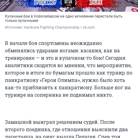
Кулачные бои в Новосибирске на одно мгновение перестали быть
только кулачными
Источник: 
Hardcore Fighting Championship / vk.com
В начале боя спортсмены неожиданно
обменялись ударами ногами: касания, как на
тренировке — и это в кулачном-то бою! Сегодня
аналитики сходятся во мнении, что мероприятие,
которое в итоге по бумагам прошло как турнир по
панкратиону «Герои Олимпа», нужно было хоть
как-то приблизить к панкратиону. Больше ног на
турнире на соперника не поднимал никто.
Замашной выиграл решением судей. После
второго поединка, где отношения выяснили два
дагестанца, на ринг вышла Пелагея. Спев три