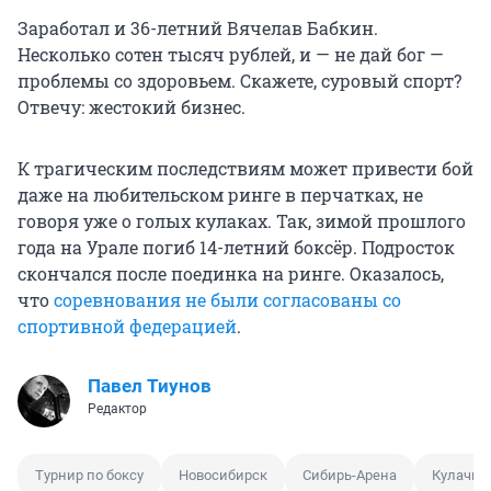
Заработал и 36-летний Вячелав Бабкин.
Несколько сотен тысяч рублей, и — не дай бог —
проблемы со здоровьем. Скажете, суровый спорт?
Отвечу: жестокий бизнес.
К трагическим последствиям может привести бой
даже на любительском ринге в перчатках, не
говоря уже о голых кулаках. Так, зимой прошлого
года на Урале погиб 14-летний боксёр. Подросток
скончался после поединка на ринге. Оказалось,
что
соревнования не были согласованы со
спортивной федерацией
.
Павел Тиунов
Редактор
Турнир по боксу
Новосибирск
Сибирь-Арена
Кулачны