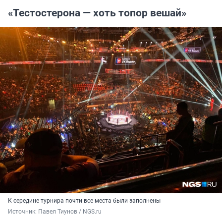
«Тестостерона — хоть топор вешай»
К середине турнира почти все места были заполнены
Источник: 
Павел Тиунов / NGS.ru