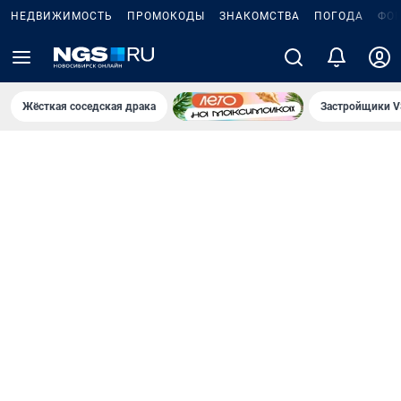
НЕДВИЖИМОСТЬ
ПРОМОКОДЫ
ЗНАКОМСТВА
ПОГОДА
ФО
Жёсткая соседская драка
Застройщики V