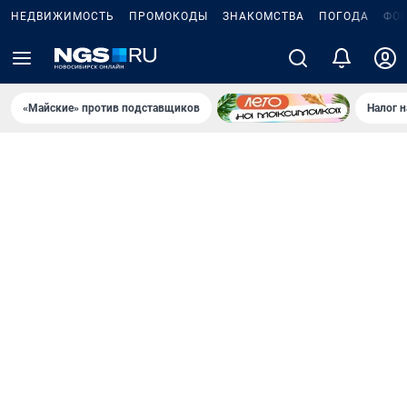
НЕДВИЖИМОСТЬ
ПРОМОКОДЫ
ЗНАКОМСТВА
ПОГОДА
ФО
«Майские» против подставщиков
Налог 