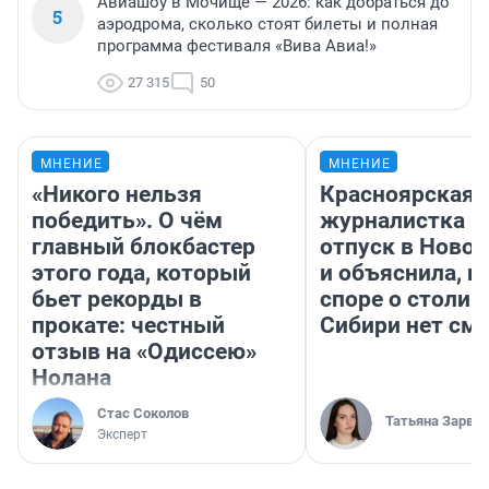
Авиашоу в Мочище — 2026: как добраться до
5
аэродрома, сколько стоят билеты и полная
программа фестиваля «Вива Авиа!»
27 315
50
МНЕНИЕ
МНЕНИЕ
«Никого нельзя
Красноярская
победить». О чём
журналистка п
главный блокбастер
отпуск в Ново
этого года, который
и объяснила, п
бьет рекорды в
споре о столиц
прокате: честный
Сибири нет см
отзыв на «Одиссею»
Нолана
Стас Соколов
Татьяна Зарва
Эксперт