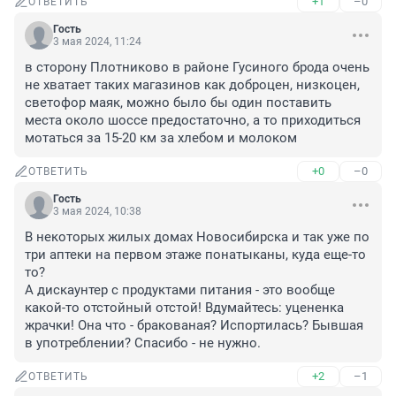
+1
–0
ОТВЕТИТЬ
Гость
3 мая 2024, 11:24
в сторону Плотниково в районе Гусиного брода очень 
не хватает таких магазинов как доброцен, низкоцен, 
светофор маяк, можно было бы один поставить 
места около шоссе предостаточно, а то приходиться 
мотаться за 15-20 км за хлебом и молоком
+0
–0
ОТВЕТИТЬ
Гость
3 мая 2024, 10:38
В некоторых жилых домах Новосибирска и так уже по 
три аптеки на первом этаже понатыканы, куда еще-то 
то? 

А дискаунтер с продуктами питания - это вообще 
какой-то отстойный отстой! Вдумайтесь: уцененка 
жрачки! Она что - бракованая? Испортилась? Бывшая 
в употреблении? Спасибо - не нужно.
+2
–1
ОТВЕТИТЬ