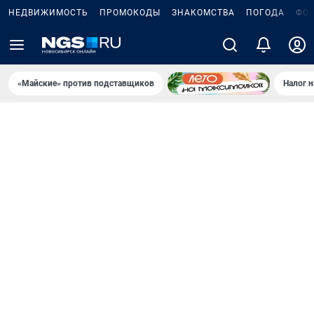
НЕДВИЖИМОСТЬ
ПРОМОКОДЫ
ЗНАКОМСТВА
ПОГОДА
ФО
«Майские» против подставщиков
Налог 