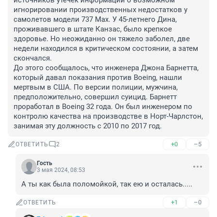
источников утечек информации о возможном 
игнорировании производственных недостатков у 
самолетов модели 737 Max. У 45-летнего Дина, 
проживавшего в штате Канзас, было крепкое 
здоровье. Но неожиданно он тяжело заболел, две 
недели находился в критическом состоянии, а затем 
скончался.

До этого сообщалось, что инженера Джона Барнетта, 
который давал показания против Boeing, нашли 
мертвым в США. По версии полиции, мужчина, 
предположительно, совершил суицид. Барнетт 
проработал в Boeing 32 года. Он был инженером по 
контролю качества на производстве в Норт-Чарлстон, 
занимая эту должность с 2010 по 2017 год.
+0
–5
ОТВЕТИТЬ
2
Гость
3 мая 2024, 08:53
А ты как была поломойкой, так ею и осталась.....
+1
–0
ОТВЕТИТЬ