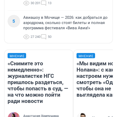
30 201
13
Авиашоу в Мочище — 2026: как добраться до
5
аэродрома, сколько стоят билеты и полная
программа фестиваля «Вива Авиа!»
27 240
50
МНЕНИЕ
МНЕНИЕ
«Снимите это
«Мы видим нов
немедленно»:
Нолана»: с как
журналистке НГС
настроем нужн
пришлось раздеться,
смотреть «Оди
чтобы попасть в суд, —
чтобы она не
на что можно пойти
выглядела как
ради новости
Анастасия Хрипушина