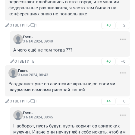
переезжают влюбившись в этот город, и компании 
федеральные развиваются, я часто там бываю на 
конференциях знаю не понаслышке
+0
–2
ОТВЕТИТЬ
1
Гость
3 мая 2024, 09:40
А чего ещё не там тогда ???
+0
–0
ОТВЕТИТЬ
Гость
3 мая 2024, 08:43
Раздражает уже ср азиатские жральни,со своими 
шаурмами самсами рисовай кашей
+4
–0
ОТВЕТИТЬ
1
Гость
3 мая 2024, 08:45
Наоборот, пусть будут, пусть кормят ср азиатских 
мужчин. Иначе они начнут жён себе искать, чтоб им 