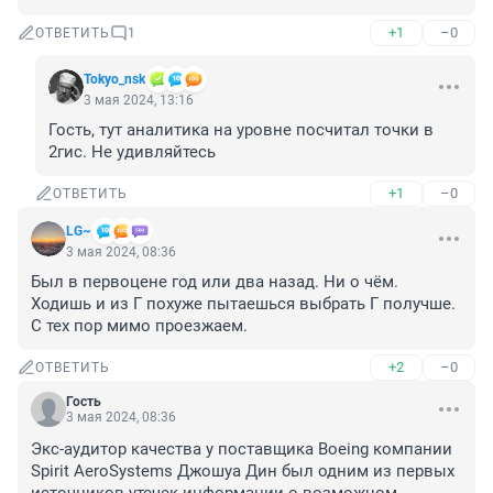
+1
–0
ОТВЕТИТЬ
1
Tokyo_nsk
3 мая 2024, 13:16
Гость, тут аналитика на уровне посчитал точки в 
2гис. Не удивляйтесь
+1
–0
ОТВЕТИТЬ
LG~
3 мая 2024, 08:36
Был в первоцене год или два назад. Ни о чём. 
Ходишь и из Г похуже пытаешься выбрать Г получше. 
С тех пор мимо проезжаем.
+2
–0
ОТВЕТИТЬ
Гость
3 мая 2024, 08:36
Экс-аудитор качества у поставщика Boeing компании 
Spirit AeroSystems Джошуа Дин был одним из первых 