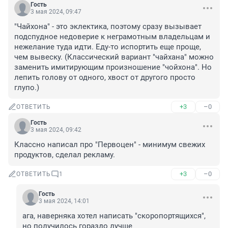
Гость
3 мая 2024, 09:47
"Чайхона" - это эклектика, поэтому сразу вызывает 
подспудное недоверие к неграмотным владельцам и 
нежелание туда идти. Еду-то испортить еще проще, 
чем вывеску. (Классический вариант "чайхана" можно 
заменить имитирующим произношение "чойхона". Но 
лепить голову от одного, хвост от другого просто 
глупо.)
+3
–0
ОТВЕТИТЬ
Гость
3 мая 2024, 09:42
Классно написал про "Первоцен" - минимум свежих 
продуктов, сделал рекламу.
+3
–0
ОТВЕТИТЬ
1
Гость
3 мая 2024, 14:01
ага, наверняка хотел написать "скоропортящихся", 
но получилось гораздо лучше