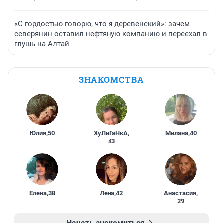
«С гордостью говорю, что я деревенский»: зачем
северянин оставил нефтяную компанию и переехал в
глушь на Алтай
ЗНАКОМСТВА
Юлия
,
50
ХуЛиГаНкА
,
Милана
,
40
43
Елена
,
38
Лена
,
42
Анастасия
,
29
Начать знакомиться