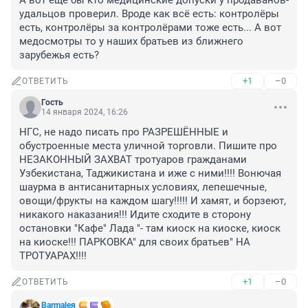
А вот ещё бы кто медицинские допуски у продаванов- 
удальцов проверил. Вроде как всё есть: контролёры 
есть, контролёры за контролёрами тоже есть... А вот 
медосмотры то у наших братьев из ближнего 
зарубежья есть?
+1
–0
ОТВЕТИТЬ
Гость
14 января 2024, 16:26
НГС, не надо писать про РАЗРЕШЁННЫЕ и 
обустроенные места уличной торговли. Пишите про 
НЕЗАКОННЫЙ ЗАХВАТ тротуаров гражданами 
Узбекистана, Таджикистана и иже с ними!!!! Вонючая 
шаурма в антисанитарных условиях, лепешечные, 
овощи/фрукты на каждом шагу!!!!! И хамят, и борзеют, 
никакого наказания!!! Идите сходите в сторону 
остановки "Кафе" Лада "- там киоск на киоске, киоск 
на киоске!!! ПАРКОВКА" для своих братьев" НА 
ТРОТУАРАХ!!!!
+1
–0
ОТВЕТИТЬ
Barmaleя