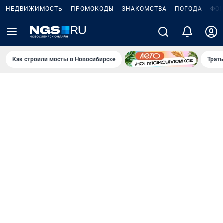
НЕДВИЖИМОСТЬ
ПРОМОКОДЫ
ЗНАКОМСТВА
ПОГОДА
ФО
Как строили мосты в Новосибирске
Траты