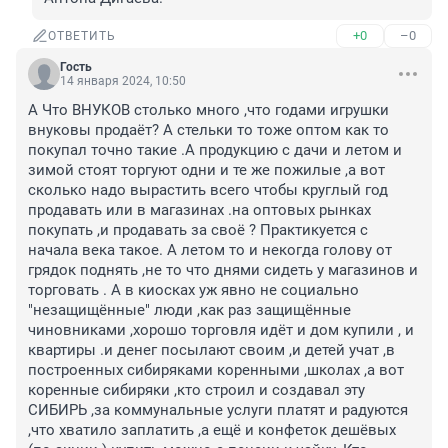
+0
–0
ОТВЕТИТЬ
Гость
14 января 2024, 10:50
А Что ВНУКОВ столько много ,что годами игрушки 
внуковы продаёт? А стельки то тоже оптом как то 
покупал точно такие .А продукцию с дачи и летом и 
зимой стоят торгуют одни и те же пожилые ,а вот 
сколько надо вырастить всего чтобы круглый год 
продавать или в магазинах .на оптовых рынках 
покупать ,и продавать за своё ? Практикуется с 
начала века такое. А летом то и некогда голову от 
грядок поднять ,не то что днями сидеть у магазинов и 
торговать . А в киосках уж явно не социально 
"незащищённые" люди ,как раз защищённые 
чиновниками ,хорошо торговля идёт и дом купили , и 
квартиры .и денег посылают своим ,и детей учат ,в 
построенных сибиряками коренными ,школах ,а вот 
коренные сибиряки ,кто строил и создавал эту 
СИБИРЬ ,за коммунальные услуги платят и радуются 
,что хватило заплатить ,а ещё и конфеток дешёвых 