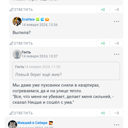
+0
–0
ОТВЕТИТЬ
$carface
14 января 2024, 13:36
Выпила?
+0
–0
ОТВЕТИТЬ
Гость
14 января 2024, 13:37
Гость
14 января 2024, 11:39
Левый берег ещё жив?
Мы даже уже пуховики сняли в квартирах, 
согреваемся, да и на улице тепло.

"Все, что меня не убивает, делает меня сильней, - 
сказал Ницше и сошёл с ума."
+0
–0
ОТВЕТИТЬ
Живший в Сибири