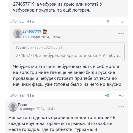
274657719, а чебурек из крыс или котят? У 
чебуреков покупать ,та ещё лотерея...
+0
–0
ОТВЕТИТЬ
274657719
15 января 2024, 19:54
Гость
15 января 2024, 00:21
274657719, а чебурек из крыс или котят? У чебуреков покупать ,та ещё лотерея...
Чебурек ми это сеть чебуречных есть в сиб молле 
на золотой ниве где ещё не знаю были русские 
продавцы и чебурек готовят при тебе от теста до 
начинки фарш уже готовы был х из чего но вкусно
+0
–0
ОТВЕТИТЬ
Гость
14 января 2024, 13:41
Нельзя это сделать организованной торговлей? В 
каждом крупном городе есть рынки. Это особые 
места городов. Где то объекты туризма. В 