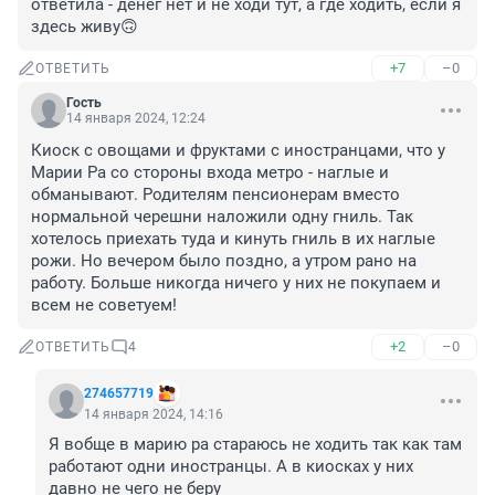
ответила - денег нет и не ходи тут, а где ходить, если я 
здесь живу🙃
+7
–0
ОТВЕТИТЬ
Гость
14 января 2024, 12:24
Киоск с овощами и фруктами с иностранцами, что у 
Марии Ра со стороны входа метро - наглые и 
обманывают. Родителям пенсионерам вместо 
нормальной черешни наложили одну гниль. Так 
хотелось приехать туда и кинуть гниль в их наглые 
рожи. Но вечером было поздно, а утром рано на 
работу. Больше никогда ничего у них не покупаем и 
всем не советуем!
+2
–0
ОТВЕТИТЬ
4
274657719
14 января 2024, 14:16
Я вобще в марию ра стараюсь не ходить так как там 
работают одни иностранцы. А в киосках у них 
давно не чего не беру