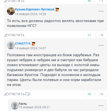
+0
–1
ОТВЕТИТЬ
Кузьма Карлович Лунтиков
14 января 2024, 14:28
То есть, все должны радостно вилять хвостиками при 
появлении НГС?
+1
–0
ОТВЕТИТЬ
274657719
14 января 2024, 14:07
Половина там иностранцев из ближ зарубежья. Раз 
кушал чебурек в чебурек ми и смотрел как бабушки 
ловко втюхивают цветы на выходе с золотой нивы 
подъехал универсал и две бабули за час рапродали 
багажник букетов. Подходят в основном к молодым 
парам. Цветы были полевые и они норм заработали 
на этом.
+0
–0
ОТВЕТИТЬ
2
Гость
15 января 2024, 00:21