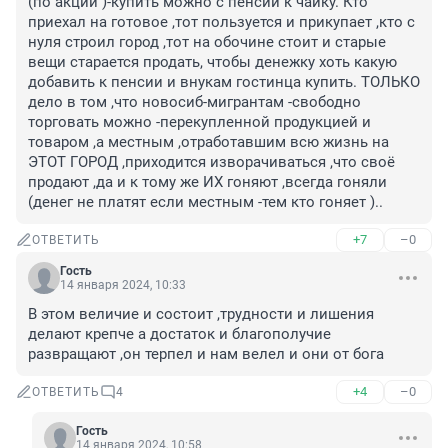
(по акции )-купить можно с пенсии к чайку. Кто 
приехал на готовое ,тот пользуется и прикупает ,кто с 
нуля строил город ,тот на обочине стоит и старые 
вещи старается продать, чтобы денежку хоть какую 
добавить к пенсии и внукам гостинца купить. ТОЛЬКО 
дело в том ,что новосиб-мигрантам -свободно 
торговать можно -перекупленной продукцией и 
товаром ,а местным ,отработавшим всю жизнь на 
ЭТОТ ГОРОД ,приходится изворачиваться ,что своё 
продают ,да и к тому же ИХ гоняют ,всегда гоняли 
(денег не платят если местным -тем кто гоняет )..
+7
–0
ОТВЕТИТЬ
Гость
14 января 2024, 10:33
В этом величие и состоит ,трудности и лишения 
делают крепче а достаток и благополучие 
развращают ,он терпел и нам велел и они от бога
+4
–0
ОТВЕТИТЬ
4
Гость
14 января 2024, 10:58