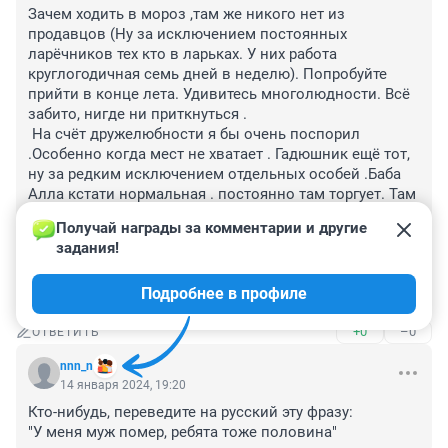
Зачем ходить в мороз ,там же никого нет из 
продавцов (Ну за исключением постоянных 
ларёчников тех кто в ларьках. У них работа 
круглогодичная семь дней в неделю). Попробуйте 
прийти в конце лета. Удивитесь многолюдности. Всё 
забито, нигде ни приткнуться .

 На счёт дружелюбности я бы очень поспорил 
.Особенно когда мест не хватает . Гадюшник ещё тот, 
ну за редким исключением отдельных особей .Баба 
Алла кстати нормальная . постоянно там торгует. Там 
есть в ларьке на углу Марии Ра азербайджанец 
Получай награды за комментарии и другие 
-продавец . так постоянно кричит протяжно 
задания!
Ааааллллаааа Ааааалллааа когда зовет её . смешно 
.Гыыы. Кстати наверное имя Алла в мусульманских 
Подробнее в профиле
странах весьма почитаемое имя.
+0
–0
ОТВЕТИТЬ
nnn_n
14 января 2024, 19:20
Кто-нибудь, переведите на русский эту фразу:

"У меня муж помер, ребята тоже половина"