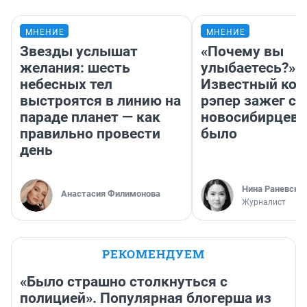
МНЕНИЕ
МНЕНИЕ
Звезды услышат
«Почему вы
желания: шесть
улыбаетесь?»
небесных тел
Известный кор
выстроятся в линию на
рэпер зажег с 
параде планет — как
новосибирцев: 
правильно провести
было
день
Нина Раневска
Анастасия Филимонова
Журналист
РЕКОМЕНДУЕМ
«Было страшно столкнуться с
полицией». Популярная блогерша из