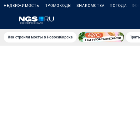
НЕДВИЖИМОСТЬ
ПРОМОКОДЫ
ЗНАКОМСТВА
ПОГОДА
ФО
Как строили мосты в Новосибирске
Траты