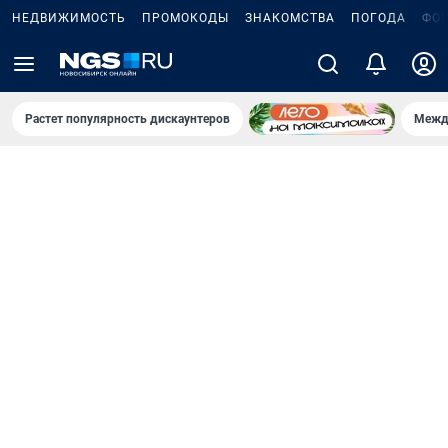
НЕДВИЖИМОСТЬ
ПРОМОКОДЫ
ЗНАКОМСТВА
ПОГОДА
ФО
Растет популярность дискаунтеров
Межд