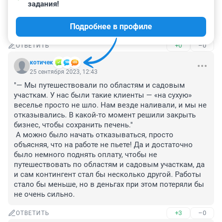
25 сентября 2023, 13:13
задания!
Главный враг печени сладости. От цироза печени 
Подробнее в профиле
умирают и непьющие, от гепатоза.
+0
–0
ОТВЕТИТЬ
котичек
25 сентября 2023, 12:43
"— Мы путешествовали по областям и садовым 
участкам. У нас были такие клиенты — «на сухую» 
веселье просто не шло. Нам везде наливали, и мы не 
отказывались. В какой-то момент решили закрыть 
бизнес, чтобы сохранить печень."

 А можно было начать отказываться, просто 
объясняя, что на работе не пьете! Да и достаточно 
было немного поднять оплату, чтобы не 
путешествовать по областям и садовым участкам, да 
и сам контингент стал бы несколько другой. Работы 
стало бы меньше, но в деньгах при этом потеряли бы 
не очень сильно.
+3
–0
ОТВЕТИТЬ