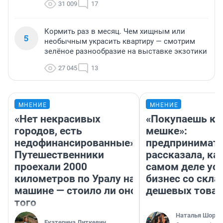
31 009
17
Кормить раз в месяц. Чем хищным или
5
необычным украсить квартиру — смотрим
зелёное разнообразие на выставке экзотики
27 045
13
МНЕНИЕ
МНЕНИЕ
«Нет некрасивых
«Покупаешь ко
городов, есть
мешке»:
недофинансированные».
предпринимат
Путешественники
рассказала, как
проехали 2000
самом деле ус
километров по Уралу на
бизнес со скл
машине — стоило ли оно
дешевых това
того
Наталья Шорох
Екатерина Литкевич