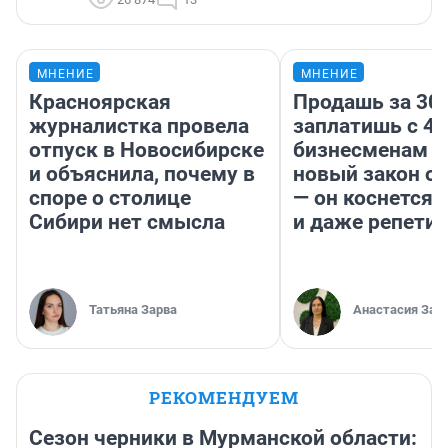
МНЕНИЕ
МНЕНИЕ
Красноярская
Продашь за 300
журналистка провела
заплатишь с 40
отпуск в Новосибирске
бизнесменам г
и объяснила, почему в
новый закон о 
споре о столице
— он коснется 
Сибири нет смысла
и даже репети
Татьяна Зарва
Анастасия Зав
РЕКОМЕНДУЕМ
Сезон черники в Мурманской области: