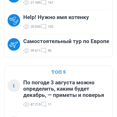
21 345
167
Help! Нужно имя котенку
20 033
102
Самостоятельный тур по Европе
39 611
90
ТОП 5
По погоде 3 августа можно
1
определить, каким будет
декабрь, — приметы и поверья
87 215
11