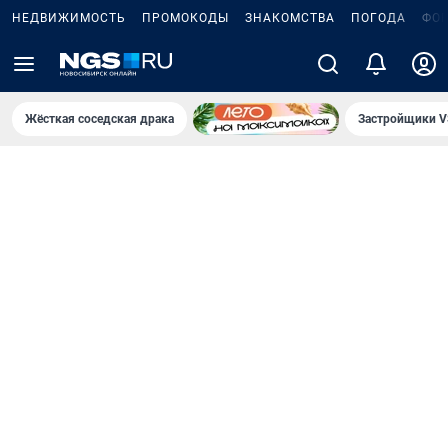
НЕДВИЖИМОСТЬ
ПРОМОКОДЫ
ЗНАКОМСТВА
ПОГОДА
ФО
Жёсткая соседская драка
Застройщики V