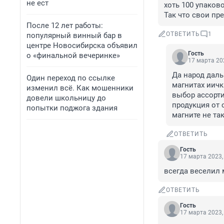
не ест
хоть 100 упаково
Так что свои пре
После 12 лет работы:
ОТВЕТИТЬ
1
популярный винный бар в
центре Новосибирска объявил
Гость
о «финальной вечеринке»
17 марта 202
Да народ даль
Один переход по ссылке
магнитах иичк
изменил всё. Как мошенники
выбор ассорти
довели школьницу до
продукция от 
попытки поджога здания
магните не та
ОТВЕТИТЬ
Гость
17 марта 2023,
всегда веселил 
ОТВЕТИТЬ
Гость
17 марта 2023,