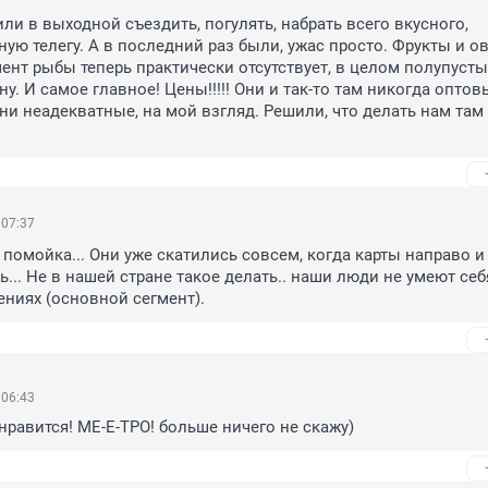
и в выходной съездить, погулять, набрать всего вкусного, 
ую телегу. А в последний раз были, ужас просто. Фрукты и о
мент рыбы теперь практически отсутствует, в целом полупусты
у. И самое главное! Цены!!!!! Они и так-то там никогда оптов
они неадекватные, на мой взгляд. Решили, что делать нам там
 07:37
 помойка... Они уже скатились совсем, когда карты направо и 
... Не в нашей стране такое делать.. наши люди не умеют себя
ниях (основной сегмент).
 06:43
нравится! МЕ-Е-ТРО! больше ничего не скажу)