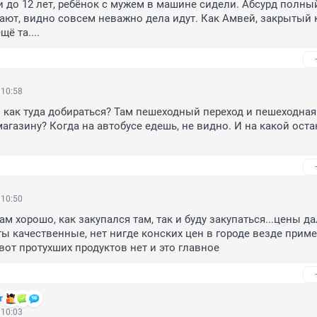
и до 12 лет, ребёнок с мужем в машине сидели. Абсурд полный
кают, видно совсем неважно дела идут. Как Амвей, закрытый кл
щё та....
 10:58
о как туда добираться? Там пешеходный переход и пешеходная 
магазину? Когда на автобусе едешь, не видно. И на какой оста
 10:50
ам хорошо, как закупался там, так и буду закупаться...цены да
ты качественные, нет нигде конских цен в городе везде приме
вот протухших продуктов нет и это главное
т
 10:03