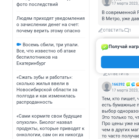
17 марта 2023,
фото последствий
В современной Р
Людям приходят уведомления
В Метро, уже да
о зачислении денег на счет:
почему верить этому опасно
ОТВЕТИТЬ
1
Гость
Восемь сбили, три упали.
Получай нагр
17 марта 202
Все, что известно об атаке
Светофор - эт
беспилотников на
изначально н
Екатеринбург
ОТВЕТИТЬ
«Сжать зубы и работать»:
сколько жилья ввели в
166392
Новосибирской области за
17 марта 2023,
полгода и как изменилась
Тем, кто пишет, 
распроданность
есть бумажные 
выбор одноразов
«Сами кормите свои будущие
Это только то, ч
опухоли». Биолог назвал
Про цены уже нап
продукты, которые приводят к
чем в других маг
онкологии, сам он их никогда
то часто получае