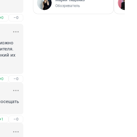
Обозреватель
+0
–0
можно 
теля. 
кий их 
+0
–0
осещать 
+1
–0