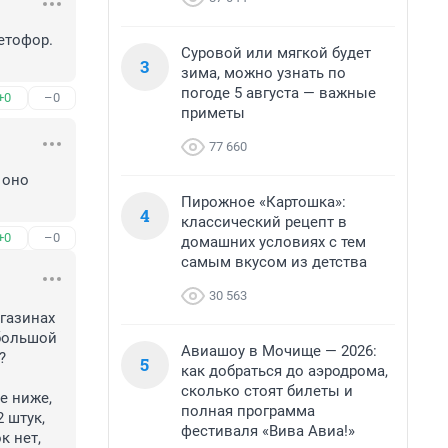
тофор. 
Суровой или мягкой будет
3
зима, можно узнать по
погоде 5 августа — важные
+0
–0
приметы
77 660
оно 
Пирожное «Картошка»:
4
классический рецепт в
+0
–0
домашних условиях с тем
самым вкусом из детства
30 563
газинах 
большой 
Авиашоу в Мочище — 2026:


5
как добраться до аэродрома,
сколько стоят билеты и
 ниже, 
полная программа
 штук, 
фестиваля «Вива Авиа!»
 нет, 