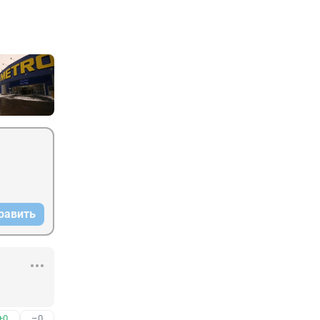
равить
+0
–0