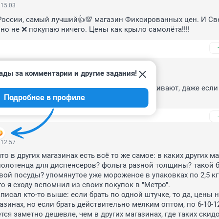
 15:03
оссии, самый лучший👍💯 магазин Фиксированных цен. И Све
вно не ❌ покупаю ничего. Цены как крыло самолёта!!!!
ады за комментарии и другие задания!
3, 21:15
о жесткий дискаунтер, то же мясо перемораживают, даже если 
Подробнее в профиле
е предполагало заморозки.
 12:57
что в других магазинах есть всё то же самое: в каких других ма
полотенца для диспенсеров? фольга разной толщины? такой 
ой посуды? упомянутое уже мороженое в упаковках по 2,5 кг?
то я сходу вспомнил из своих покупок в "Метро".

исал кто-то выше: если брать по одной штучке, то да, цены не
азинах, но если брать действительно мелким оптом, по 6-10-12
тся заметно дешевле, чем в других магазинах, где таких скидок