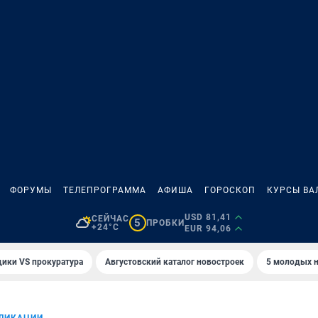
ФОРУМЫ
ТЕЛЕПРОГРАММА
АФИША
ГОРОСКОП
КУРСЫ ВА
USD 81,41
СЕЙЧАС
5
ПРОБКИ
+24°C
EUR 94,06
ики VS прокуратура
Августовский каталог новостроек
5 молодых н