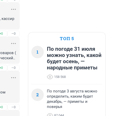
 кассир 
+0
–0
ТОП 5
По погоде 31 июля
1
варов ( 
можно узнать, какой
ческий..
будет осень, —
народные приметы
+0
–0
158 568
По погоде 3 августа можно
ом 
2
определить, каким будет
декабрь, — приметы и
поверья
+0
–0
87 044