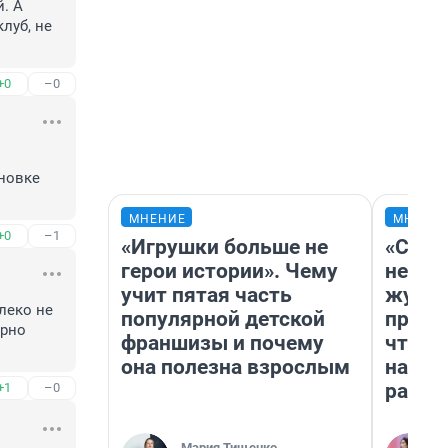
. А 
уб, не 
+0
–0
новке 
МНЕНИЕ
МНЕНИ
+0
–1
«Игрушки больше не
«Сним
герои истории». Чему
немед
учит пятая часть
журна
леко не 
популярной детской
пришл
рно 
франшизы и почему
чтобы
она полезна взрослым
на чт
ради 
+1
–0
Мария Тищенко