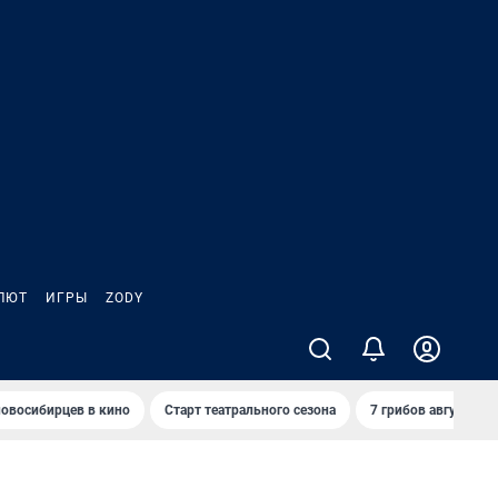
ЛЮТ
ИГРЫ
ZODY
овосибирцев в кино
Старт театрального сезона
7 грибов августа