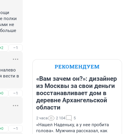
вощи 
е полки 
ыми не 
 больше 
+2
–1
РЕКОМЕНДУЕМ
налево 
 вести в 
«Вам зачем он?»: дизайнер
из Москвы за свои деньги
восстанавливает дом в
+0
–1
деревне Архангельской
области
2 часа
2 104
5
«Нашел Наденьку, а у нее пробита
+0
–1
голова». Мужчина рассказал, как