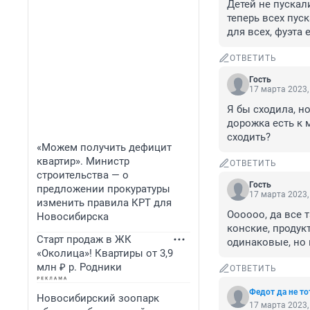
Детей не пускал
теперь всех пус
для всех, фуэта е
ОТВЕТИТЬ
Гость
17 марта 2023,
Я бы сходила, н
дорожка есть к 
сходить?
«Можем получить дефицит
квартир». Министр
ОТВЕТИТЬ
строительства — о
Гость
предложении прокуратуры
17 марта 2023,
изменить правила КРТ для
Оооооо, да все т
Новосибирска
конские, продук
Старт продаж в ЖК
одинаковые, но 
«Околица»! Квартиры от 3,9
млн ₽ р. Родники
ОТВЕТИТЬ
Федот да не то
Новосибирский зоопарк
17 марта 2023,