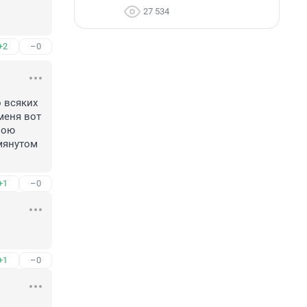
27 534
+2
–0
 всяких 
меня вот 
ою 
мянутом 
+1
–0
+1
–0