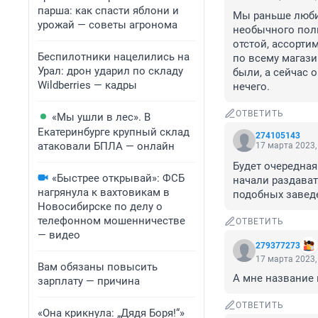
парша: как спасти яблони и
Мы раньше любил
урожай — советы агронома
необычного полн
отстой, ассорти
Беспилотники нацелились на
по всему магазин
Урал: дрон ударил по складу
были, а сейчас 
Wildberries — кадры
нечего.
ОТВЕТИТЬ
«Мы ушли в лес». В
Екатеринбурге крупный склад
274105143
атаковали БПЛА — онлайн
17 марта 2023,
Будет очередная
«Быстрее открывай»: ФСБ
начали раздавать
нагрянула к вахтовикам в
подобных заведе
Новосибирске по делу о
телефонном мошенничестве
ОТВЕТИТЬ
— видео
279377273
17 марта 2023,
Вам обязаны повысить
А мне название 
зарплату — причина
ОТВЕТИТЬ
«Она крикнула: „Дядя Боря!“»