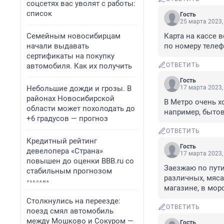
соцсетях вас уволят с работы:
список
Гость
25 марта 2023,
Семейным новосибирцам
Карта на кассе в
начали выдавать
по номеру телеф
сертификаты на покупку
автомобиля. Как их получить
ОТВЕТИТЬ
Гость
Небольшие дожди и грозы. В
17 марта 2023,
районах Новосибирской
В Метро очень х
области может похолодать до
например, бытова
+6 градусов — прогноз
ОТВЕТИТЬ
Кредитный рейтинг
Гость
девелопера «Страна»
17 марта 2023,
повышен до оценки BBB.ru со
Заезжаю по пути
стабильным прогнозом
различных, мяса
магазине, в мор
Столкнулись на переезде:
ОТВЕТИТЬ
поезд смял автомобиль
между Мошково и Сокуром —
Гость