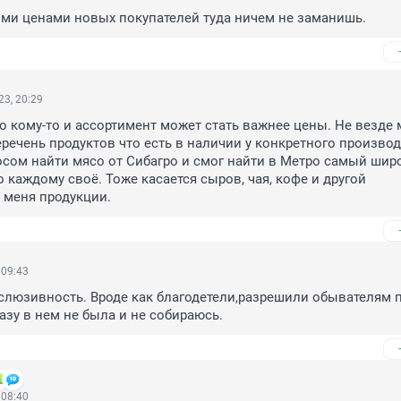
ими ценами новых покупателей туда ничем не заманишь.
3, 20:29
о кому-то и ассортимент может стать важнее цены. Не везде 
еречень продуктов что есть в наличии у конкретного производи
сом найти мясо от Сибагро и смог найти в Метро самый широ
о каждому своё. Тоже касается сыров, чая, кофе и другой 
 меня продукции.
 09:43
слюзивность. Вроде как благодетели,разрешили обывателям п
разу в нем не была и не собираюсь.
 08:40