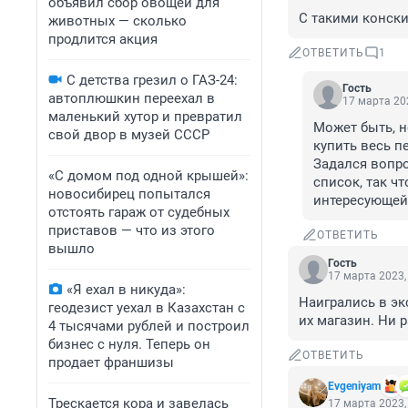
объявил сбор овощей для
С такими конск
животных — сколько
продлится акция
ОТВЕТИТЬ
1
С детства грезил о ГАЗ-24:
Гость
автоплюшкин переехал в
17 марта 202
маленький хутор и превратил
Может быть, н
свой двор в музей СССР
купить весь п
Задался вопро
«С домом под одной крышей»:
список, так чт
новосибирец попытался
интересующей
отстоять гараж от судебных
приставов — что из этого
ОТВЕТИТЬ
вышло
Гость
17 марта 2023,
«Я ехал в никуда»:
Наигрались в эк
геодезист уехал в Казахстан с
их магазин. Ни 
4 тысячами рублей и построил
бизнес с нуля. Теперь он
ОТВЕТИТЬ
продает франшизы
Evgeniyam
Трескается кора и завелась
17 марта 2023,