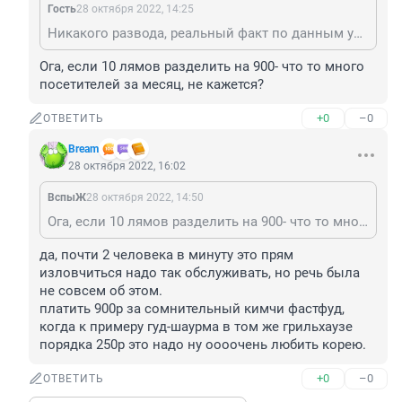
Гость
28 октября 2022, 14:25
Никакого развода, реальный факт по данным учетной системы.
Ога, если 10 лямов разделить на 900- что то много 
посетителей за месяц, не кажется?
+0
–0
ОТВЕТИТЬ
Bream
28 октября 2022, 16:02
ВспыЖ
28 октября 2022, 14:50
Ога, если 10 лямов разделить на 900- что то много посетителей за месяц, не кажется?
да, почти 2 человека в минуту это прям 
изловчиться надо так обслуживать, но речь была 
не совсем об этом.

платить 900р за сомнительный кимчи фастфуд, 
когда к примеру гуд-шаурма в том же грильхаузе 
порядка 250р это надо ну оооочень любить корею.
+0
–0
ОТВЕТИТЬ