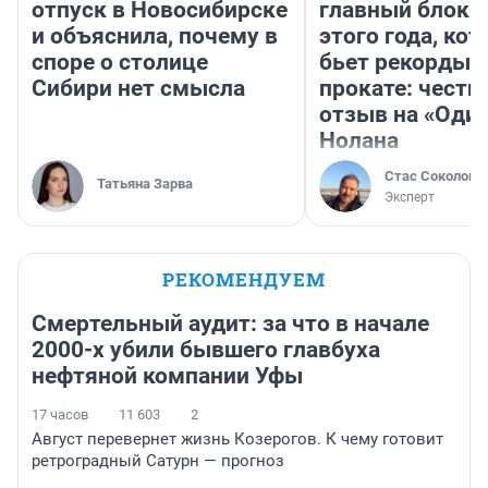
отпуск в Новосибирске
главный блокб
и объяснила, почему в
этого года, ко
споре о столице
бьет рекорды 
Сибири нет смысла
прокате: честн
отзыв на «Оди
Нолана
Стас Соколов
Татьяна Зарва
Эксперт
РЕКОМЕНДУЕМ
Смертельный аудит: за что в начале
2000-х убили бывшего главбуха
нефтяной компании Уфы
17 часов
11 603
2
Август перевернет жизнь Козерогов. К чему готовит
ретроградный Сатурн — прогноз