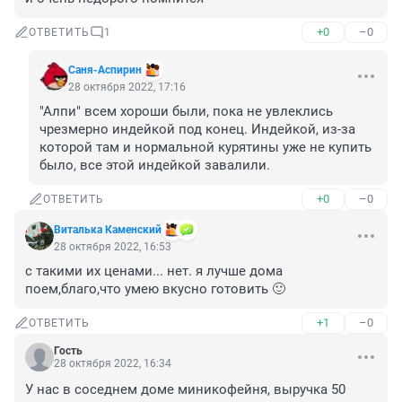
+0
–0
ОТВЕТИТЬ
1
Саня-Аспирин
28 октября 2022, 17:16
"Алпи" всем хороши были, пока не увлеклись 
чрезмерно индейкой под конец. Индейкой, из-за 
которой там и нормальной курятины уже не купить 
было, все этой индейкой завалили.
+0
–0
ОТВЕТИТЬ
Виталька Каменский
28 октября 2022, 16:53
с такими их ценами... нет. я лучше дома 
поем,благо,что умею вкусно готовить 🙂
+1
–0
ОТВЕТИТЬ
Гость
28 октября 2022, 16:34
У нас в соседнем доме миникофейня, выручка 50 