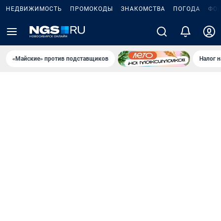
НЕДВИЖИМОСТЬ
ПРОМОКОДЫ
ЗНАКОМСТВА
ПОГОДА
ФО
«Майские» против подставщиков
Налог 