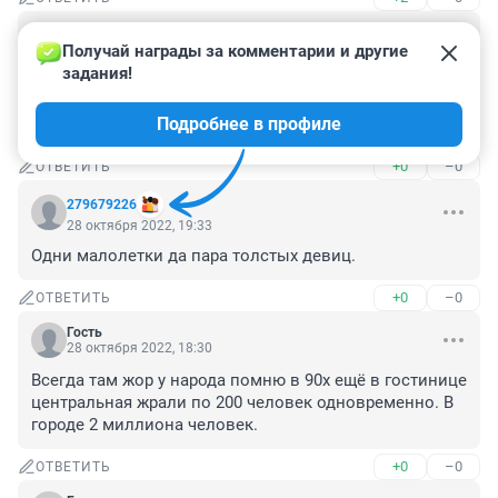
Гость
29 октября 2022, 01:25
Получай награды за комментарии и другие 
задания!
10 млн за месяц? Да легко! Мат.капиталы и детские, 
сейчас всё перечисляют. Но надо несколько жён, 
Подробнее в профиле
чтоб рожали.
+0
–0
ОТВЕТИТЬ
279679226
28 октября 2022, 19:33
Одни малолетки да пара толстых девиц.
+0
–0
ОТВЕТИТЬ
Гость
28 октября 2022, 18:30
Всегда там жор у народа помню в 90х ещё в гостинице 
центральная жрали по 200 человек одновременно. В 
городе 2 миллиона человек.
+0
–0
ОТВЕТИТЬ