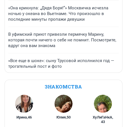
«Она крикнула: „Дядя Боря!“» Москвичка исчезла
ночью у океана во Вьетнаме. Что произошло в
последние минуты пропажи девушки
В уфимский приют привезли пермячку Марину,
которая почти ничего о себе не помнит. Посмотрите,
вдруг она вам знакома
«Все еще в шоке»: сыну Трусовой исполнился год —
трогательный пост и фото
ЗНАКОМСТВА
Ирина
,
46
Юлия
,
50
ХуЛиГаНкА
,
43