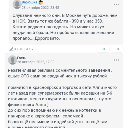
Варюшка
28 октября 2022, 23:45
Слукавил немного они. В Москве чуть дороже, чем 
в НСК. Взять тот же баблти - 390 и у нас 350.

Кстати редкостная гадость. Но может я вкус 
неудачный брала. Но пробовать дальше желание 
пропало... Дороговато.
+0
–0
ОТВЕТИТЬ
Гость
28 октября 2022, 17:03
незатейливая реклама сомнительного заведения .

ешьте ЭТО сами за средний чек в тысячу рублей 

помнится в красноярской торговой сети Алпи много 
лет назад при супермаркетах были кафешки на 5-6 
столиков ,меню из курятины в основном ( - ну это 
фишка всего Алпи )

до сих пор вспоминаю их нежные котлетки в 
панировке с картофелем - соломкой .

были ещё пельмени с индейкой ,что- то ещё там 

и очень недорого помнится