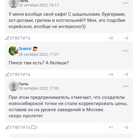
Гость
28 октября 2022, 18:17
У меня вообще своё кафе! С шашлыками, бургерами, 
хот-догами, грилем и коптильней!!! Мне, это подобие 
корейское, вообще не интересно!))
+0
–0
ОТВЕТИТЬ
Травка!
28 октября 2022, 17:37
Пянсе там есть? А беляши?
+3
–0
ОТВЕТИТЬ
Гость
28 октября 2022, 17:03
При этом предприниматель отмечает, что создатели 
новосибирской точки не стали корректировать цены, 
оставив их на уровне заведений в Москве.

скоро пролетят
+1
–0
ОТВЕТИТЬ
1