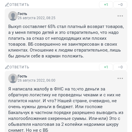
+1
–0
ОТВЕТИТЬ
Гость
26 августа 2022, 08:25
Выкуп составляет 65% стал платный возврат товаров, 
а у меня пятеро детей и это отвратительно, что надо 
платить за отказ от неподходящих или плохих 
товаров. ВБ совершенно не заинтересован в своих 
клиентах. Отношение к людям отвратительное, лишь 
бы деньги себе в карман положить.
+1
–0
ОТВЕТИТЬ
Гость
26 августа 2022, 06:00
Я написала жалобу в ФНС на то,что деньги за 
обратную логистику не проведены чеками и с них не 
платится налог. И что? Нашей стране, очевидно, не 
очень нужны деньги в бюджет. Или госпоже 
Бакальчук в частном порядке разрешено выводить из 
налогообложения охеренные суммы. Или-или) Это с 
обывателя налоговая за 2 копейки недоимки шкуру 
снимет. Но не с ВБ