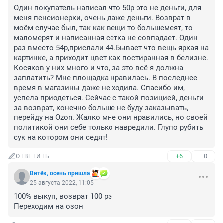
Один покупатель написал что 50р это не деньги, для 
меня пенсионерки, очень даже деньги. Возврат в 
моём случае был, так как вещи то большемеят, то 
маломерят и написанная сетка не совпадает. Один 
раз вместо 54р,прислали 44.Бывает что вещь яркая на 
картинке, а приходит цвет как постиранная в белизне. 
Косяков у них много и что, за это всё я должна 
заплатить? Мне площадка нравилась. В последнее 
время в магазины даже не ходила. Спасибо им, 
успела приодеться. Сейчас с такой позицией, деньги 
за возврат, конечно больше не буду заказывать, 
перейду на Оzon. Жалко мне они нравились, но своей 
политикой они себе только навредили. Глупо рубить 
сук на котором они седят!
+6
–0
ОТВЕТИТЬ
Витёк, осень пришла
25 августа 2022, 11:05
100% выкуп, возврат 100 рэ

Переходим на озон