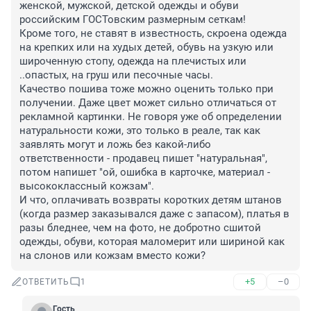
женской, мужской, детской одежды и обуви 
российским ГОСТовским размерным сеткам!

Кроме того, не ставят в известность, скроена одежда 
на крепких или на худых детей, обувь на узкую или 
широченную стопу, одежда на плечистых или 
..опастых, на груш или песочные часы. 

Качество пошива тоже можно оценить только при 
получении. Даже цвет может сильно отличаться от 
рекламной картинки. Не говоря уже об определении 
натуральности кожи, это только в реале, так как 
заявлять могут и ложь без какой-либо 
ответственности - продавец пишет "натуральная", 
потом напишет "ой, ошибка в карточке, материал - 
высококлассный кожзам".

И что, оплачивать возвраты коротких детям штанов 
(когда размер заказывался даже с запасом), платья в 
разы бледнее, чем на фото, не добротно сшитой 
одежды, обуви, которая маломерит или шириной как 
на слонов или кожзам вместо кожи?
+5
–0
ОТВЕТИТЬ
1
Гость