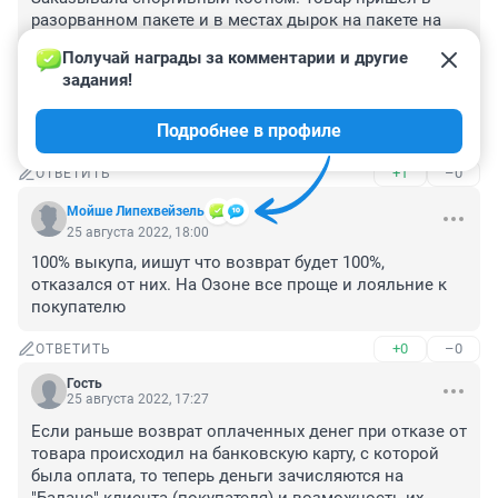
разорванном пакете и в местах дырок на пакете на 
костюме грязные пятна. Оформила возврат по браку, 
Получай награды за комментарии и другие 
но удержали за доставку 100 руб. Мне доставили 
задания!
бракованный товар, а я должна оплачивать 
стоимость доставки? Больше ни одного товара с 
Подробнее в профиле
этого маркетплейса не закажу.
+1
–0
ОТВЕТИТЬ
Мойше Липехвейзель
25 августа 2022, 18:00
100% выкупа, иишут что возврат будет 100%, 
отказался от них. На Озоне все проще и лояльние к 
покупателю
+0
–0
ОТВЕТИТЬ
Гость
25 августа 2022, 17:27
Если раньше возврат оплаченных денег при отказе от 
товара происходил на банковскую карту, с которой 
была оплата, то теперь деньги зачисляются на 