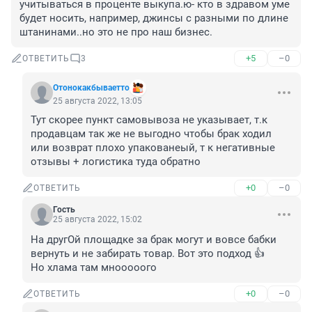
учитываться в проценте выкупа.ю- кто в здравом уме 
будет носить, например, джинсы с разными по длине 
штанинами..но это не про наш бизнес.
+5
–0
ОТВЕТИТЬ
3
Отонокакбываетто
25 августа 2022, 13:05
Тут скорее пункт самовывоза не указывает, т.к 
продавцам так же не выгодно чтобы брак ходил 
или возврат плохо упакованеый, т к негативные 
отзывы + логистика туда обратно
+0
–0
ОТВЕТИТЬ
Гость
25 августа 2022, 15:02
На другОй площадке за брак могут и вовсе бабки 
вернуть и не забирать товар. Вот это подход 👍

Но хлама там мнооооого
+0
–0
ОТВЕТИТЬ