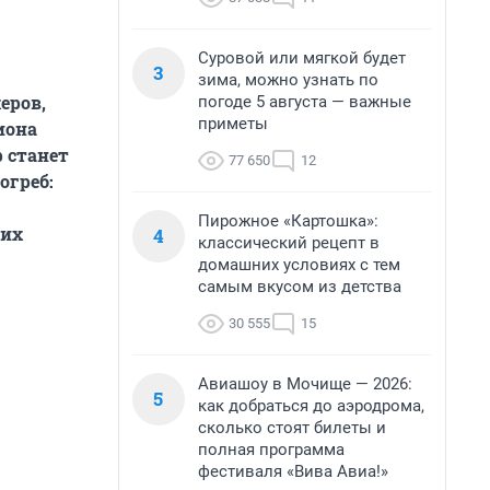
Суровой или мягкой будет
3
зима, можно узнать по
еров,
погоде 5 августа — важные
приметы
иона
 станет
77 650
12
огреб:
Пирожное «Картошка»:
 их
4
классический рецепт в
домашних условиях с тем
самым вкусом из детства
30 555
15
Авиашоу в Мочище — 2026:
5
как добраться до аэродрома,
сколько стоят билеты и
полная программа
фестиваля «Вива Авиа!»