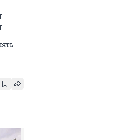
т
т
пять