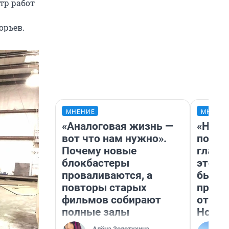
тр работ
орьев.
МНЕНИЕ
МНЕНИ
«Аналоговая жизнь —
«Нико
вот что нам нужно».
побед
Почему новые
главн
блокбастеры
этого
проваливаются, а
бьет 
повторы старых
прока
фильмов собирают
отзыв
полные залы
Нолан
Алёна Золотухина