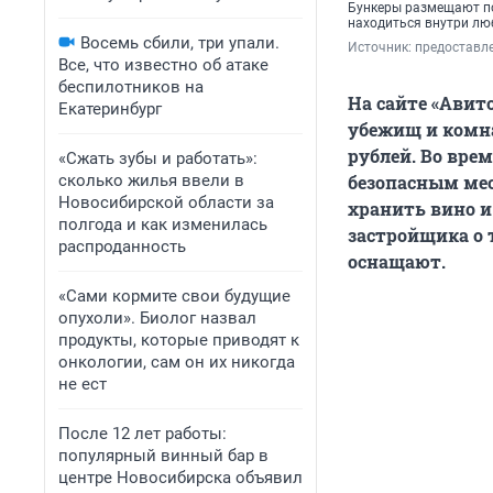
Бункеры размещают по
находиться внутри л
Восемь сбили, три упали.
Источник: 
предоставл
Все, что известно об атаке
беспилотников на
На сайте «Авит
Екатеринбург
убежищ и комна
рублей. Во вре
«Сжать зубы и работать»:
сколько жилья ввели в
безопасным мес
Новосибирской области за
хранить вино и
полгода и как изменилась
застройщика о т
распроданность
оснащают.
«Сами кормите свои будущие
опухоли». Биолог назвал
продукты, которые приводят к
онкологии, сам он их никогда
не ест
После 12 лет работы:
популярный винный бар в
центре Новосибирска объявил