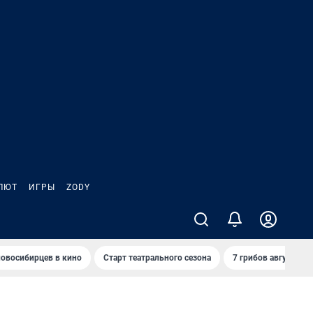
ЛЮТ
ИГРЫ
ZODY
овосибирцев в кино
Старт театрального сезона
7 грибов августа