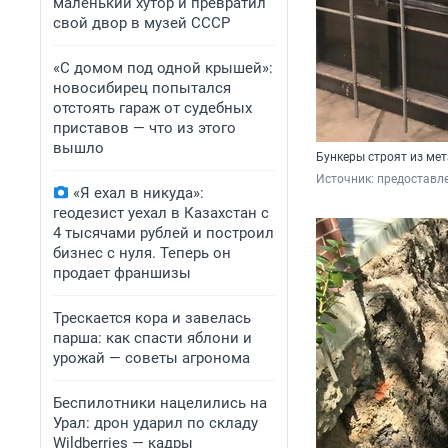
маленький хутор и превратил
свой двор в музей СССР
«С домом под одной крышей»:
новосибирец попытался
отстоять гараж от судебных
приставов — что из этого
вышло
Бункеры строят из ме
Источник: 
предоставл
«Я ехал в никуда»:
геодезист уехал в Казахстан с
4 тысячами рублей и построил
бизнес с нуля. Теперь он
продает франшизы
Трескается кора и завелась
парша: как спасти яблони и
урожай — советы агронома
Беспилотники нацелились на
Урал: дрон ударил по складу
Wildberries — кадры