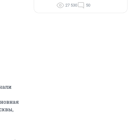
27 530
50
ачали
сновная
сквы,