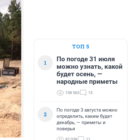
ТОП 5
По погоде 31 июля
1
можно узнать, какой
будет осень, —
народные приметы
158 563
15
По погоде 3 августа можно
2
определить, каким будет
декабрь, — приметы и
поверья
87 038
11