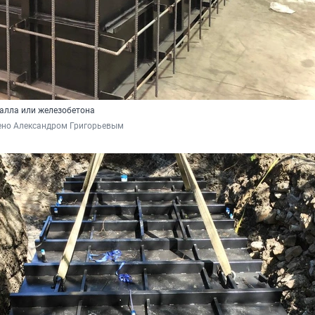
талла или железобетона
ено Александром Григорьевым