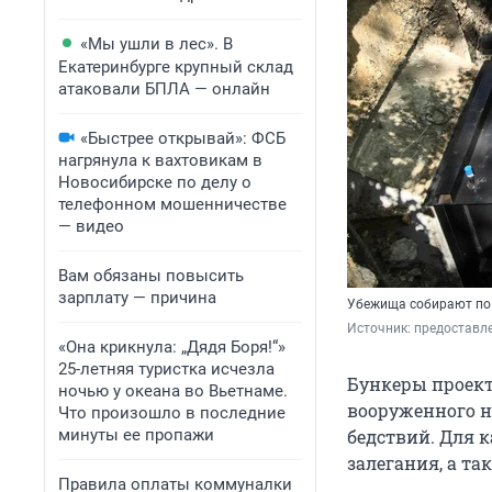
«Мы ушли в лес». В
Екатеринбурге крупный склад
атаковали БПЛА — онлайн
«Быстрее открывай»: ФСБ
нагрянула к вахтовикам в
Новосибирске по делу о
телефонном мошенничестве
— видео
Вам обязаны повысить
зарплату — причина
Убежища собирают по
Источник: 
предоставл
«Она крикнула: „Дядя Боря!“»
25-летняя туристка исчезла
Бункеры проект
ночью у океана во Вьетнаме.
вооруженного н
Что произошло в последние
минуты ее пропажи
бедствий. Для 
залегания, а т
Правила оплаты коммуналки