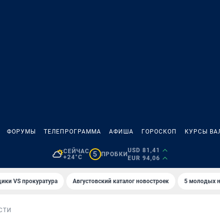
ФОРУМЫ
ТЕЛЕПРОГРАММА
АФИША
ГОРОСКОП
КУРСЫ ВА
USD 81,41
СЕЙЧАС
5
ПРОБКИ
+24°C
EUR 94,06
ики VS прокуратура
Августовский каталог новостроек
5 молодых н
СТИ