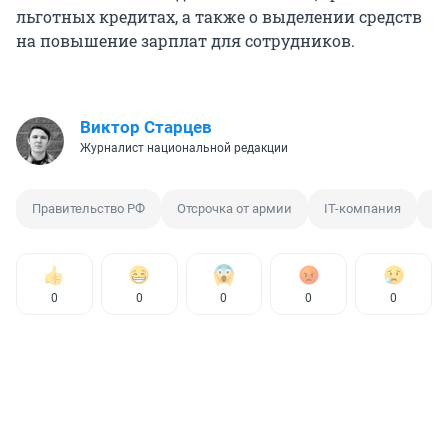
льготных кредитах, а также о выделении средств
на повышение зарплат для сотрудников.
Виктор Старцев
Журналист национальной редакции
Правительство РФ
Отсрочка от армии
IT-компания
Сп
0
0
0
0
0