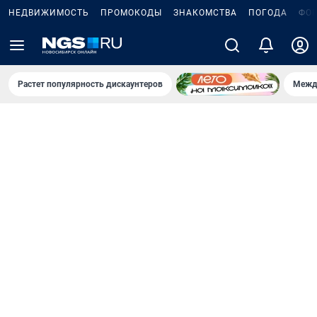
НЕДВИЖИМОСТЬ
ПРОМОКОДЫ
ЗНАКОМСТВА
ПОГОДА
ФО
Растет популярность дискаунтеров
Межд