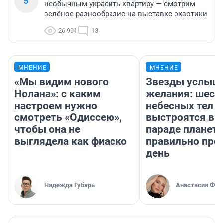
5
необычным украсить квартиру — смотрим
зелёное разнообразие на выставке экзотики
26 991
13
МНЕНИЕ
МНЕНИЕ
«Мы видим нового
Звезды услыш
Нолана»: с каким
желания: шест
настроем нужно
небесных тел
смотреть «Одиссею»,
выстроятся в 
чтобы она не
параде планет 
выглядела как фиаско
правильно про
день
Надежда Губарь
Анастасия Фил