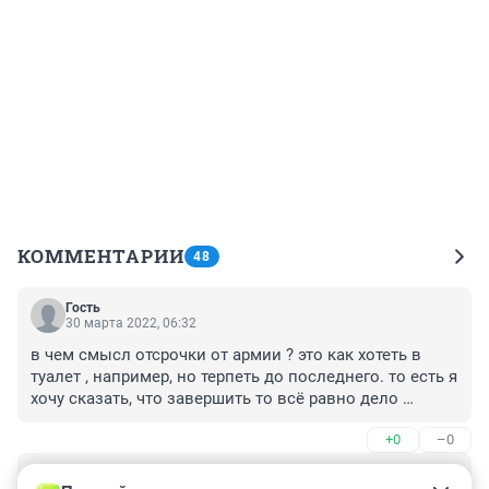
КОММЕНТАРИИ
48
Гость
30 марта 2022, 06:32
в чем смысл отсрочки от армии ? это как хотеть в 
туалет , например, но терпеть до последнего. то есть я 
хочу сказать, что завершить то всё равно дело 
придется , а по факту получается что ты сам лишь 
+0
–0
оттягиваешь и прокрастинируешь дело !
Гость