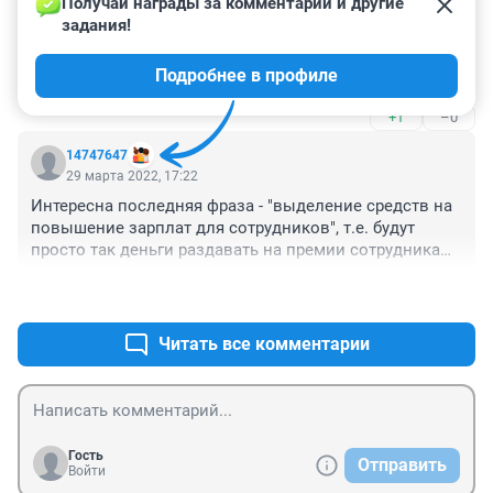
29 марта 2022, 19:09
Получай награды за комментарии и другие 
задания!
и вуз закончил и год отработал? Это как? После 
окончания вуза сразу заберут в армию..кто даст 
Подробнее в профиле
отработать??
+1
–0
14747647
29 марта 2022, 17:22
Интересна последняя фраза - "выделение средств на 
повышение зарплат для сотрудников", т.е. будут 
просто так деньги раздавать на премии сотрудникам 
ни за что?

+1
–0
В IT-отрасли и так на зарплаты никто не жаловался, 
так-то...
Читать все комментарии
Гость
Отправить
Войти