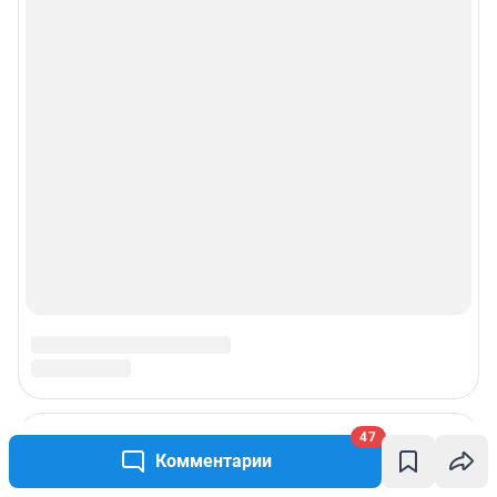
Политика использования cookies
Рекомендательные системы
Пользовательское соглашение сервиса «Подписка без баннерной
рекламы»
© ООО «Интернет Технологии»
47
Комментарии