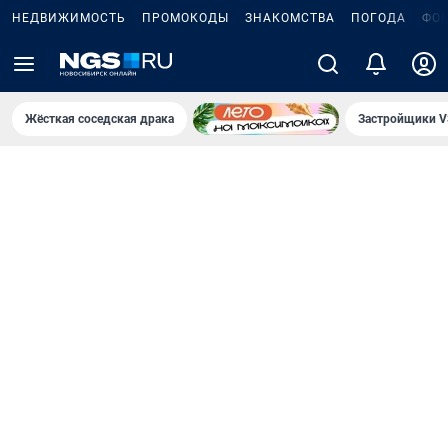
НЕДВИЖИМОСТЬ
ПРОМОКОДЫ
ЗНАКОМСТВА
ПОГОДА
ФО
Жёсткая соседская драка
Застройщики V