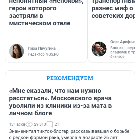
непонятный «Непокой»,
транспортный 
герои которого
разнес миф о 
застряли в
советских доро
мистическом отеле
Олег Арефьев
Блогер, предпри
Лиза Пичугина
владелец в тра
Редактор NGS.RU
бизнесе
РЕКОМЕНДУЕМ
«Мне сказали, что нам нужно
расстаться». Московского врача
уволили из клиники из-за мата в
личном блоге
13 часов
29 313
21
Знаменитая тикток-блогер, рассказывавшая о борьбе
с редкой формой рака, умерла в возрасте 26 лет