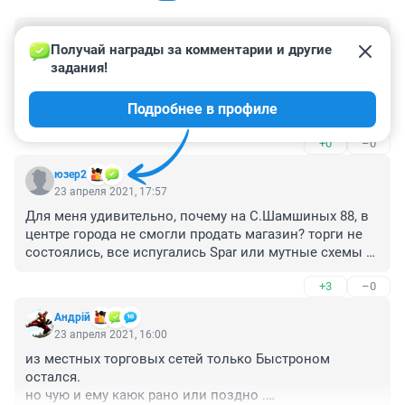
Гость
24 апреля 2021, 00:25
Получай награды за комментарии и другие 
задания!
Самая неприятная продуктовая сеть - это дискаунты 
Холди и Светофора. Низкого качества продукция 
Подробнее в профиле
показывает отношение к народу властей. С чувством 
огорчения и разочарования из этих помещений 
+0
–0
выходят многие и уже никогда не зайдет. Зачем они 
нужны?
юзер2
23 апреля 2021, 17:57
Для меня удивительно, почему на С.Шамшиных 88, в 
центре города не смогли продать магазин? торги не 
состоялись, все испугались Spar или мутные схемы 
выкручивают?
+3
–0
Андрiй
23 апреля 2021, 16:00
из местных торговых сетей только Быстроном 
остался.

но чую и ему каюк рано или поздно .
