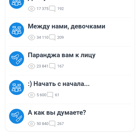
17 375
192
Между нами, девочками
34 110
209
Паранджа вам к лицу
23 841
167
:) Начать с начала...
5 600
61
А как вы думаете?
50 840
267