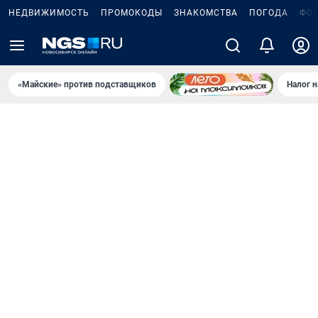
НЕДВИЖИМОСТЬ
ПРОМОКОДЫ
ЗНАКОМСТВА
ПОГОДА
ФО
«Майские» против подставщиков
Налог 