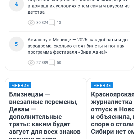
4
в домашних условиях с тем самым вкусом из
детства
30 324
13
Авиашоу в Мочище — 2026: как добраться до
5
аэродрома, сколько стоят билеты и полная
программа фестиваля «Вива Авиа!»
27 389
50
МНЕНИЕ
МНЕНИЕ
Близнецам —
Красноярская
внезапные перемены,
журналистка п
Девам —
отпуск в Ново
дополнительные
и объяснила, п
траты: каким будет
споре о столиц
август для всех знаков
Сибири нет см