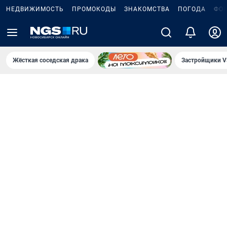
НЕДВИЖИМОСТЬ
ПРОМОКОДЫ
ЗНАКОМСТВА
ПОГОДА
ФО
Жёсткая соседская драка
Застройщики V