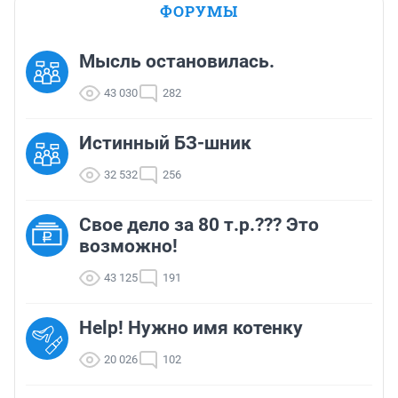
ФОРУМЫ
Мысль остановилась.
43 030
282
Истинный БЗ-шник
32 532
256
Свое дело за 80 т.р.??? Это
возможно!
43 125
191
Help! Нужно имя котенку
20 026
102