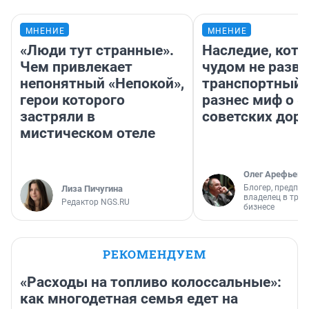
МНЕНИЕ
МНЕНИЕ
«Люди тут странные».
Наследие, кото
Чем привлекает
чудом не разва
непонятный «Непокой»,
транспортный 
герои которого
разнес миф о 
застряли в
советских доро
мистическом отеле
Олег Арефьев
Блогер, предпри
Лиза Пичугина
владелец в тра
Редактор NGS.RU
бизнесе
РЕКОМЕНДУЕМ
«Расходы на топливо колоссальные»:
как многодетная семья едет на