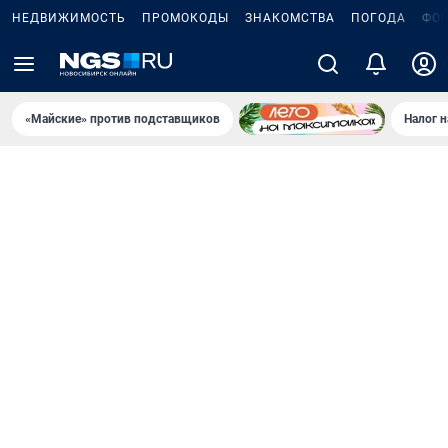
НЕДВИЖИМОСТЬ
ПРОМОКОДЫ
ЗНАКОМСТВА
ПОГОДА
ФО
«Майские» против подставщиков
Налог 