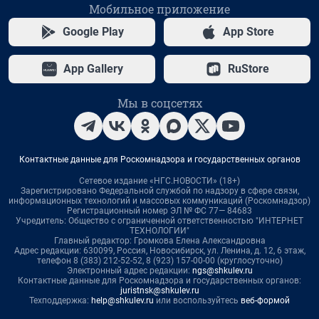
Мобильное приложение
Google Play
App Store
App Gallery
RuStore
Мы в соцсетях
Контактные данные для Роскомнадзора и государственных органов
Сетевое издание «НГС.НОВОСТИ» (18+)
Зарегистрировано Федеральной службой по надзору в сфере связи,
информационных технологий и массовых коммуникаций (Роскомнадзор)
Регистрационный номер ЭЛ № ФС 77— 84683
Учредитель: Общество с ограниченной ответственностью "ИНТЕРНЕТ
ТЕХНОЛОГИИ"
Главный редактор: Громкова Елена Александровна
Адрес редакции: 630099, Россия, Новосибирск, ул. Ленина, д. 12, 6 этаж,
телефон 8 (383) 212-52-52, 8 (923) 157-00-00 (круглосуточно)
Электронный адрес редакции:
ngs@shkulev.ru
Контактные данные для Роскомнадзора и государственных органов:
juristnsk@shkulev.ru
Техподдержка:
help@shkulev.ru
или воспользуйтесь
веб-формой