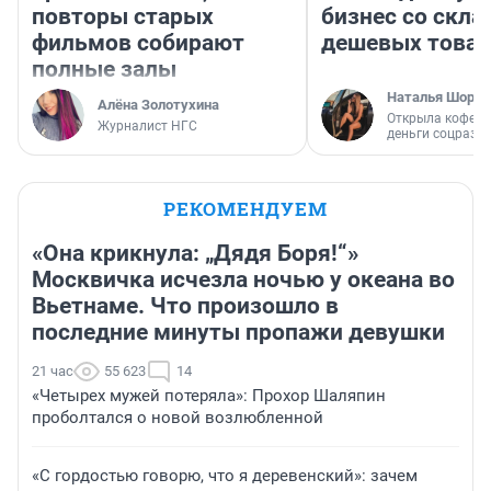
повторы старых
бизнес со скл
фильмов собирают
дешевых това
полные залы
Наталья Шорох
Алёна Золотухина
Открыла кофейн
Журналист НГС
деньги соцразв
РЕКОМЕНДУЕМ
«Она крикнула: „Дядя Боря!“»
Москвичка исчезла ночью у океана во
Вьетнаме. Что произошло в
последние минуты пропажи девушки
21 час
55 623
14
«Четырех мужей потеряла»: Прохор Шаляпин
проболтался о новой возлюбленной
«С гордостью говорю, что я деревенский»: зачем