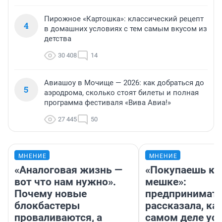
Пирожное «Картошка»: классический рецепт
4
в домашних условиях с тем самым вкусом из
детства
30 408
14
Авиашоу в Мочище — 2026: как добраться до
5
аэродрома, сколько стоят билеты и полная
программа фестиваля «Вива Авиа!»
27 445
50
МНЕНИЕ
МНЕНИЕ
«Аналоговая жизнь —
«Покупаешь ко
вот что нам нужно».
мешке»:
Почему новые
предпринимат
блокбастеры
рассказала, как
проваливаются, а
самом деле ус