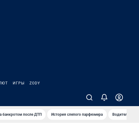
ЛЮТ
ИГРЫ
ZODY
а банкротом после ДТП
История слепого парфюмера
Водители пер