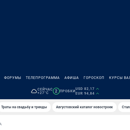
ФОРУМЫ
ТЕЛЕПРОГРАММА
АФИША
ГОРОСКОП
КУРСЫ ВА
USD 82,17
СЕЙЧАС
2
ПРОБКИ
+27°C
EUR 94,84
Траты на свадьбу и тренды
Августовский каталог новостроек
Стал
А