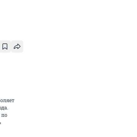
воляет
да.
 по
ь