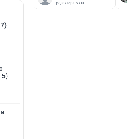
редактора 63.RU
 7)
о
 5)
 и