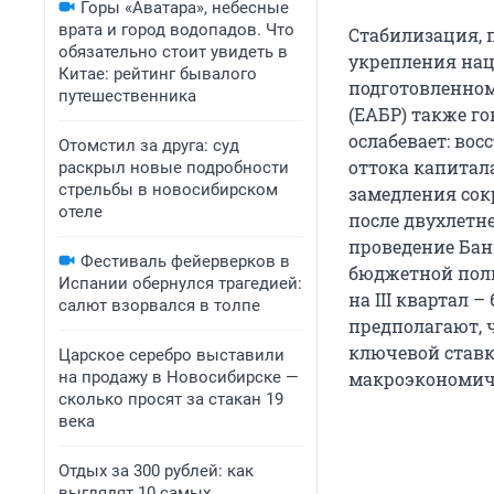
Горы «Аватара», небесные
врата и город водопадов. Что
Стабилизация, п
обязательно стоит увидеть в
укрепления нац
Китае: рейтинг бывалого
подготовленном
путешественника
(ЕАБР) также г
ослабевает: во
Отомстил за друга: суд
оттока капитал
раскрыл новые подробности
стрельбы в новосибирском
замедления сокр
отеле
после двухлетне
проведение Бан
Фестиваль фейерверков в
бюджетной поли
Испании обернулся трагедией:
на III квартал 
салют взорвался в толпе
предполагают, 
ключевой ставк
Царское серебро выставили
на продажу в Новосибирске —
макроэкономич
сколько просят за стакан 19
века
Отдых за 300 рублей: как
выглядят 10 самых