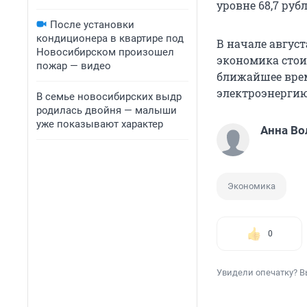
уровне 68,7 рубля
После установки
кондиционера в квартире под
В начале август
Новосибирском произошел
экономика стоит
пожар — видео
ближайшее врем
электроэнергию
В семье новосибирских выдр
родилась двойня — малыши
уже показывают характер
Анна Во
Экономика
0
Увидели опечатку? В