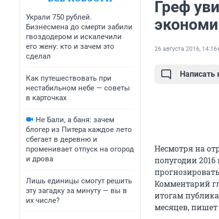
Греф ув
Украли 750 рублей.
экономи
Бизнесмена до смерти забили
гвоздодером и искалечили
его жену: кто и зачем это
26 августа 2016, 14:16
сделал
Написать
Как путешествовать при
нестабильном небе — советы
в карточках
Не Бали, а баня: зачем
блогер из Питера каждое лето
сбегает в деревню и
Несмотря на от
променивает отпуск на огород
и дрова
полугодии 2016 
прогнозировать
Лишь единицы смогут решить
Комментарий гл
эту загадку за минуту — вы в
итогам публика
их числе?
месяцев, пишет 