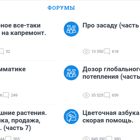
ФОРУМЫ
ное все-таки
Про засаду (часть
 на капремонт.
32
10 350
618
мматике
Дозор глобальног
потепления (часть
06
249
35 525
659
ние растения.
Цветочная азбука
ка, продажа,
скорая помощь.
. (часть 7)
044
565
849 390
980