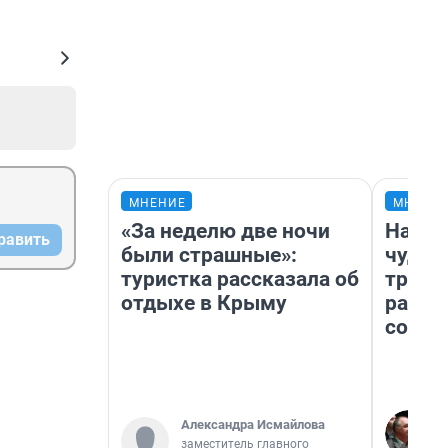
МНЕНИЕ
МНЕНИ
«За неделю две ночи
Насле
равить
были страшные»:
чудом
туристка рассказала об
транс
отдыхе в Крыму
разне
совет
Александра Исмайлова
заместитель главного