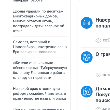
завершат работы
Дроны ударили по десяткам
многоквартирных домов,
Навер
многие охватил огонь,
попал
пострадали дети: главное об
атаке
937
Самолет, летевший в
Новосибирск, экстренно сел в
Братске из-за пассажира
О гра
«Жители очень сильно
обеспокоены». Туберкулезную
больницу Ленинского района
30 3
планируют перенести
Домаш
На какой срок отодвинули
реформу семейной ипотеки: в
Покуп
правительстве назвали риски
поиск
Две машины столкнулись на
441 