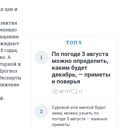
х цен и
азвития
тепенно
кращению
ТОП 5
 ожидают
8 годах,
По погоде 3 августа
1
но. А
можно определить,
тарной и
каким будет
Прогноз
декабрь, — приметы
 Эксперты
и поверья
снижение
87 717
11
й.
Суровой или мягкой будет
2
зима, можно узнать по
погоде 5 августа — важные
приметы