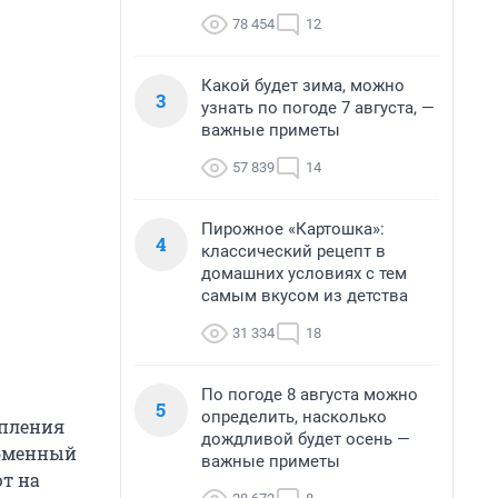
78 454
12
Какой будет зима, можно
3
узнать по погоде 7 августа, —
важные приметы
57 839
14
Пирожное «Картошка»:
4
классический рецепт в
домашних условиях с тем
самым вкусом из детства
31 334
18
По погоде 8 августа можно
5
определить, насколько
епления
дождливой будет осень —
обменный
важные приметы
т на