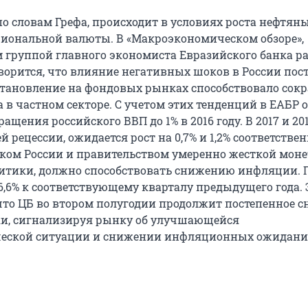
о словам Грефа, происходит в условиях роста нефтяны
иональной валюты. В «Макроэкономическом обзоре»,
 группой главного экономиста Евразийского банка р
оворится, что влияние негативных шоков в России пос
сстановление на фондовых рынках способствовало со
а в частном секторе. С учетом этих тенденций в ЕАБР
ащения российского ВВП до 1% в 2016 году. В 2017 и 201
й рецессии, ожидается рост на 0,7% и 1,2% соответствен
ком России и правительством умеренно жесткой моне
тики, должно способствовать снижению инфляции. 
– 6,6% к соответствующему кварталу предыдущего года.
что ЦБ во втором полугодии продолжит постепенное 
и, сигнализируя рынку об улучшающейся
еской ситуации и снижении инфляционных ожидани