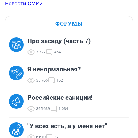
Новости СМИ2
ФОРУМЫ
Про засаду (часть 7)
7 727
464
Я ненормальная?
35 766
162
Российские санкции!
365 639
1 034
"У всех есть, а у меня нет"
6 610
27