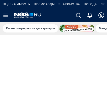
НЕДВИЖИМОСТЬ
ПРОМОКОДЫ
ЗНАКОМСТВА
ПОГОДА
ФО
Растет популярность дискаунтеров
Межд