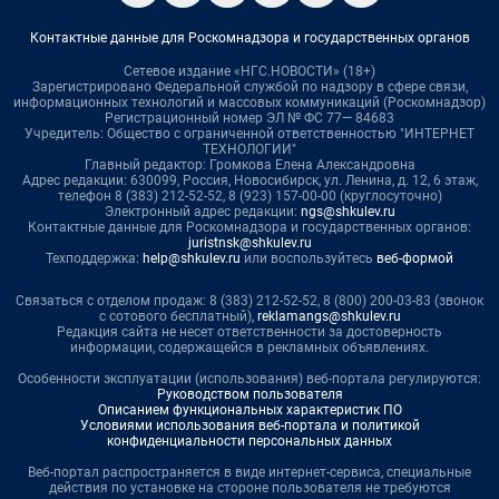
Контактные данные для Роскомнадзора и государственных органов
Сетевое издание «НГС.НОВОСТИ» (18+)
Зарегистрировано Федеральной службой по надзору в сфере связи,
информационных технологий и массовых коммуникаций (Роскомнадзор)
Регистрационный номер ЭЛ № ФС 77— 84683
Учредитель: Общество с ограниченной ответственностью "ИНТЕРНЕТ
ТЕХНОЛОГИИ"
Главный редактор: Громкова Елена Александровна
Адрес редакции: 630099, Россия, Новосибирск, ул. Ленина, д. 12, 6 этаж,
телефон 8 (383) 212-52-52, 8 (923) 157-00-00 (круглосуточно)
Электронный адрес редакции:
ngs@shkulev.ru
Контактные данные для Роскомнадзора и государственных органов:
juristnsk@shkulev.ru
Техподдержка:
help@shkulev.ru
или воспользуйтесь
веб-формой
Связаться с отделом продаж: 8 (383) 212-52-52, 8 (800) 200-03-83 (звонок
с сотового бесплатный),
reklamangs@shkulev.ru
Редакция сайта не несет ответственности за достоверность
информации, содержащейся в рекламных объявлениях.
Особенности эксплуатации (использования) веб-портала регулируются:
Руководством пользователя
Описанием функциональных характеристик ПО
Условиями использования веб-портала и политикой
конфиденциальности персональных данных
Веб-портал распространяется в виде интернет-сервиса, специальные
действия по установке на стороне пользователя не требуются