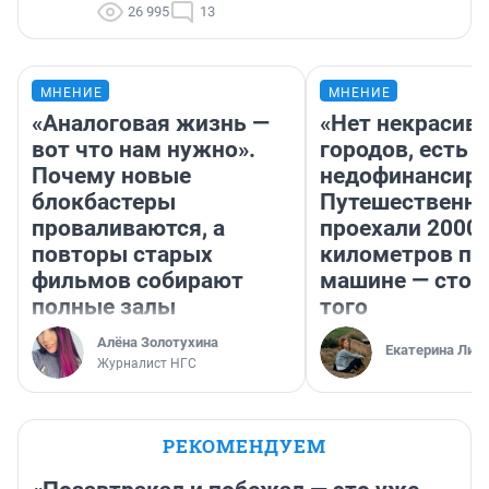
26 995
13
МНЕНИЕ
МНЕНИЕ
«Аналоговая жизнь —
«Нет некрасив
вот что нам нужно».
городов, есть
Почему новые
недофинансиро
блокбастеры
Путешественн
проваливаются, а
проехали 2000
повторы старых
километров по 
фильмов собирают
машине — стои
полные залы
того
Алёна Золотухина
Екатерина Лит
Журналист НГС
РЕКОМЕНДУЕМ