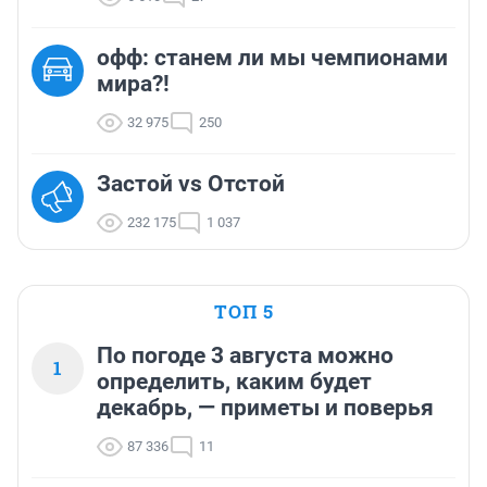
офф: станем ли мы чемпионами
мира?!
32 975
250
Застой vs Отстой
232 175
1 037
ТОП 5
По погоде 3 августа можно
1
определить, каким будет
декабрь, — приметы и поверья
87 336
11