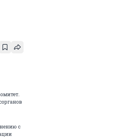
омитет.
сорганов
внению с
рации