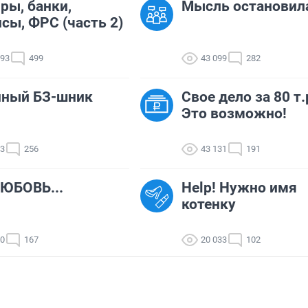
ры, банки,
Мысль остановил
сы, ФРС (часть 2)
293
499
43 099
282
нный БЗ-шник
Свое дело за 80 т.
Это возможно!
43
256
43 131
191
ЮБОВЬ...
Help! Нужно имя
котенку
50
167
20 033
102