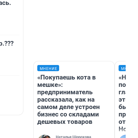
ась.
р.???
МНЕНИЕ
МНЕНИ
«Покупаешь кота в
«Нико
мешке»:
побед
предприниматель
главн
рассказала, как на
этого
самом деле устроен
бьет 
бизнес со складами
прока
дешевых товаров
отзыв
Нолан
Наталья Шорохова