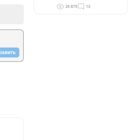
26 875
13
равить