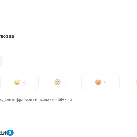
лкова
0
0
0
ыделите фрагмент и нажмите Ctrl+Enter
ИИ
0