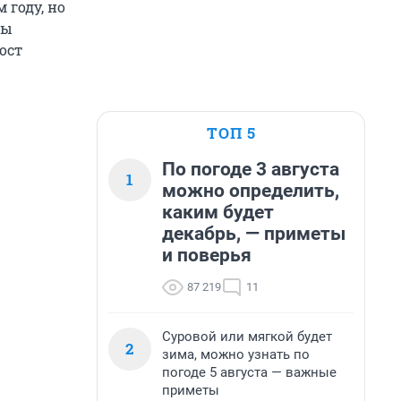
 году, но
мы
рост
ТОП 5
По погоде 3 августа
1
можно определить,
каким будет
декабрь, — приметы
и поверья
87 219
11
Суровой или мягкой будет
2
зима, можно узнать по
погоде 5 августа — важные
приметы