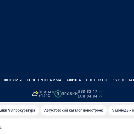
ФОРУМЫ
ТЕЛЕПРОГРАММА
АФИША
ГОРОСКОП
КУРСЫ ВА
USD 82,17
СЕЙЧАС
0
ПРОБКИ
+14°C
EUR 94,84
ики VS прокуратура
Августовский каталог новостроек
5 молодых н
А