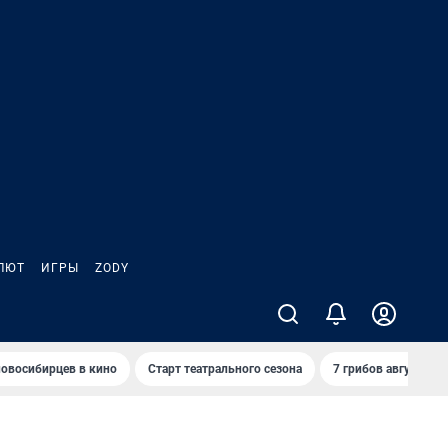
ЛЮТ
ИГРЫ
ZODY
овосибирцев в кино
Старт театрального сезона
7 грибов августа