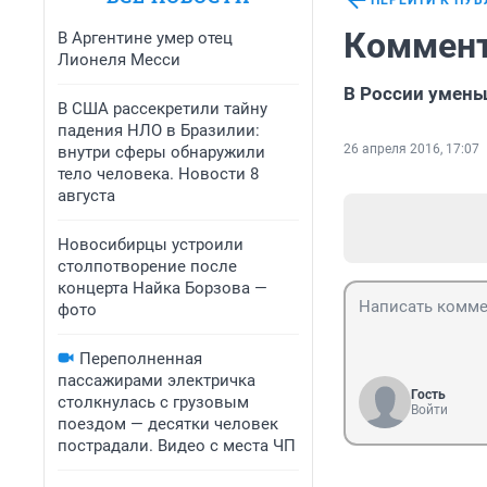
ПЕРЕЙТИ К ПУ
Коммент
В Аргентине умер отец
Лионеля Месси
В России умен
В США рассекретили тайну
падения НЛО в Бразилии:
26 апреля 2016, 17:07
внутри сферы обнаружили
тело человека. Новости 8
августа
Новосибирцы устроили
столпотворение после
концерта Найка Борзова —
фото
Переполненная
пассажирами электричка
Гость
столкнулась с грузовым
Войти
поездом — десятки человек
пострадали. Видео с места ЧП