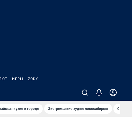
ЛЮТ
ИГРЫ
ZODY
тайская кухня в городе
Экстремально худые новосибирцы
Старт те