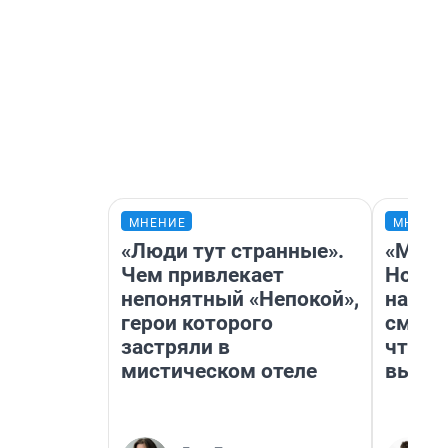
МНЕНИЕ
МНЕНИ
«Люди тут странные».
«Мы в
Чем привлекает
Нолан
непонятный «Непокой»,
настр
герои которого
смотр
застряли в
чтобы
мистическом отеле
выгля