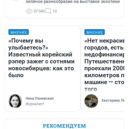
зелёное разнообразие на выставке экзотики
27 043
13
МНЕНИЕ
МНЕНИЕ
«Почему вы
«Нет некрасив
улыбаетесь?»
городов, есть
Известный корейский
недофинансиро
рэпер зажег с сотнями
Путешественн
новосибирцев: как это
проехали 2000
было
километров по 
машине — стои
того
Нина Раневская
Екатерина Лит
Журналист
РЕКОМЕНДУЕМ