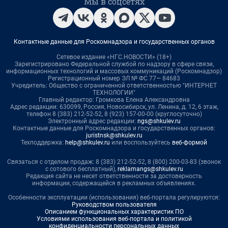
Мы в соцсетях
Контактные данные для Роскомнадзора и государственных органов
Сетевое издание «НГС.НОВОСТИ» (18+)
Зарегистрировано Федеральной службой по надзору в сфере связи,
информационных технологий и массовых коммуникаций (Роскомнадзор)
Регистрационный номер ЭЛ № ФС 77— 84683
Учредитель: Общество с ограниченной ответственностью "ИНТЕРНЕТ
ТЕХНОЛОГИИ"
Главный редактор: Громкова Елена Александровна
Адрес редакции: 630099, Россия, Новосибирск, ул. Ленина, д. 12, 6 этаж,
телефон 8 (383) 212-52-52, 8 (923) 157-00-00 (круглосуточно)
Электронный адрес редакции:
ngs@shkulev.ru
Контактные данные для Роскомнадзора и государственных органов:
juristnsk@shkulev.ru
Техподдержка:
help@shkulev.ru
или воспользуйтесь
веб-формой
Связаться с отделом продаж: 8 (383) 212-52-52, 8 (800) 200-03-83 (звонок
с сотового бесплатный),
reklamangs@shkulev.ru
Редакция сайта не несет ответственности за достоверность
информации, содержащейся в рекламных объявлениях.
Особенности эксплуатации (использования) веб-портала регулируются:
Руководством пользователя
Описанием функциональных характеристик ПО
Условиями использования веб-портала и политикой
конфиденциальности персональных данных