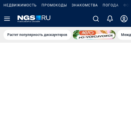
НЕДВИЖИМОСТЬ
ПРОМОКОДЫ
ЗНАКОМСТВА
ПОГОДА
ФО
Растет популярность дискаунтеров
Межд