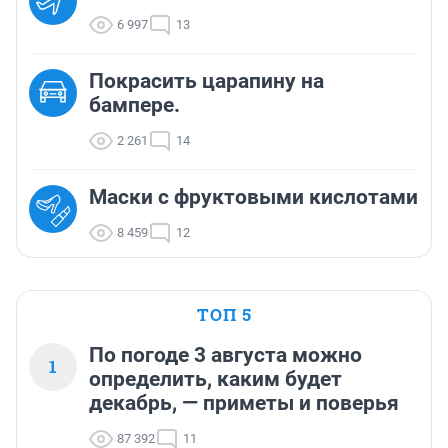
6 997
13
Покрасить царапину на
бампере.
2 261
14
Маски с фруктовыми кислотами
8 459
12
ТОП 5
По погоде 3 августа можно
1
определить, каким будет
декабрь, — приметы и поверья
87 392
11