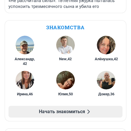
«Не рассчитала силы»: 18-летняя ужурка пыталась
успокоить трехмесячного сына и убила его
ЗНАКОМСТВА
Александр
,
New
,
42
Алёнушка
,
42
42
Ирина
,
46
Юлия
,
50
Докер
,
36
Начать знакомиться