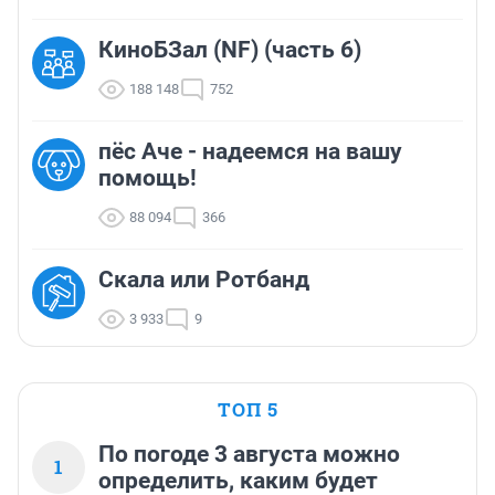
КиноБЗал (NF) (часть 6)
188 148
752
пёс Аче - надеемся на вашу
помощь!
88 094
366
Скала или Ротбанд
3 933
9
ТОП 5
По погоде 3 августа можно
1
определить, каким будет