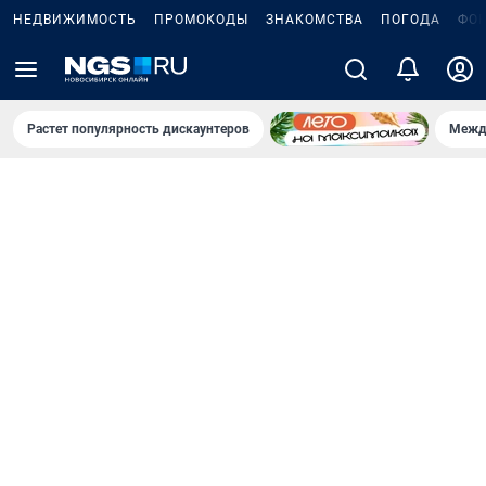
НЕДВИЖИМОСТЬ
ПРОМОКОДЫ
ЗНАКОМСТВА
ПОГОДА
ФО
Растет популярность дискаунтеров
Межд