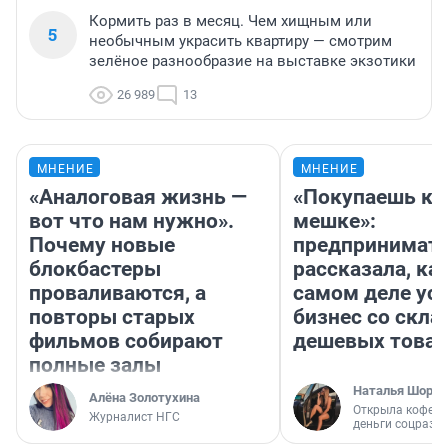
Кормить раз в месяц. Чем хищным или
5
необычным украсить квартиру — смотрим
зелёное разнообразие на выставке экзотики
26 989
13
МНЕНИЕ
МНЕНИЕ
«Аналоговая жизнь —
«Покупаешь ко
вот что нам нужно».
мешке»:
Почему новые
предпринимат
блокбастеры
рассказала, как
проваливаются, а
самом деле ус
повторы старых
бизнес со скл
фильмов собирают
дешевых това
полные залы
Наталья Шорох
Алёна Золотухина
Открыла кофейн
Журналист НГС
деньги соцразв