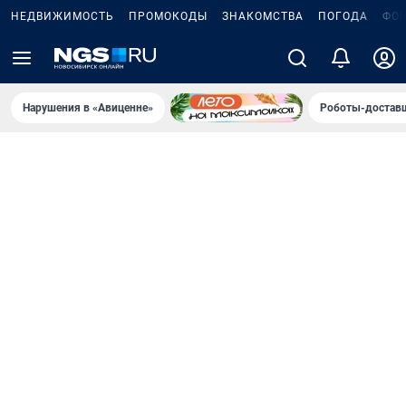
НЕДВИЖИМОСТЬ
ПРОМОКОДЫ
ЗНАКОМСТВА
ПОГОДА
ФО
Нарушения в «Авиценне»
Роботы-доставщ