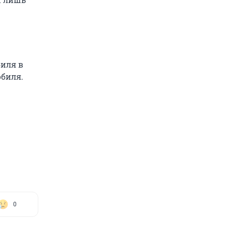
иля в
биля.
0