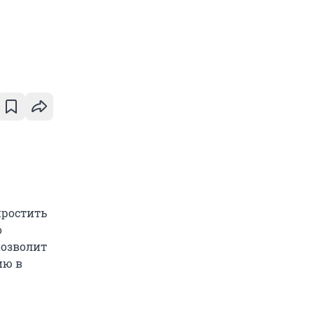
простить
о
позволит
ию в