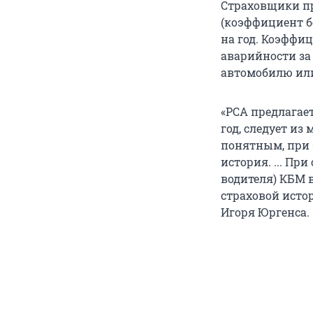
Страховщики п
(коэффициент б
на год. Коэффи
аварийности за
автомобилю или
«РСА предлагае
год, следует из
понятным, при 
история. ... Пр
водителя) КБМ в
страховой истор
Игоря Юргенса.