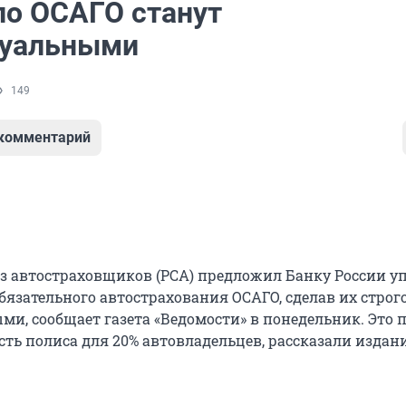
по ОСАГО станут
дуальными
149
 комментарий
з автостраховщиков (РСА) предложил Банку России у
бязательного автострахования ОСАГО, сделав их строг
и, сообщает газета «Ведомости» в понедельник. Это 
сть полиса для 20% автовладельцев, рассказали издан