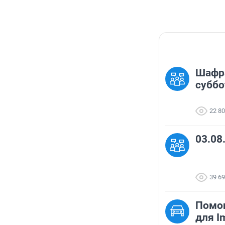
Шафра
суббо
22 8
03.08
39 6
Помог
для I