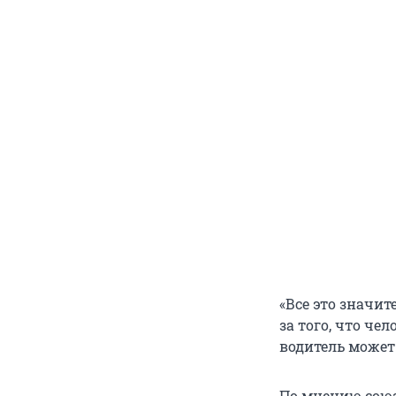
«Все это значит
за того, что че
водитель может
По мнению союз