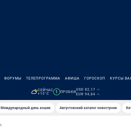
ФОРУМЫ
ТЕЛЕПРОГРАММА
АФИША
ГОРОСКОП
КУРСЫ ВА
USD 82,17
СЕЙЧАС
1
ПРОБКИ
+15°C
EUR 94,84
Международный день кошек
Августовский каталог новостроек
Ки
А