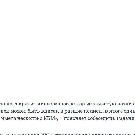
ельно сократит число жалоб, которые зачастую возник
ловек может быть вписан в разные полисы, в итоге оди
 иметь несколько КБМ», – поясняет собеседник издани
а, в итоге около 20% автовладельцев получат скидки 