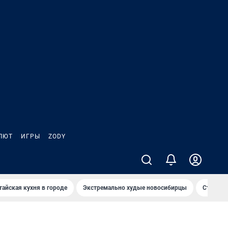
ЛЮТ
ИГРЫ
ZODY
тайская кухня в городе
Экстремально худые новосибирцы
Старт те