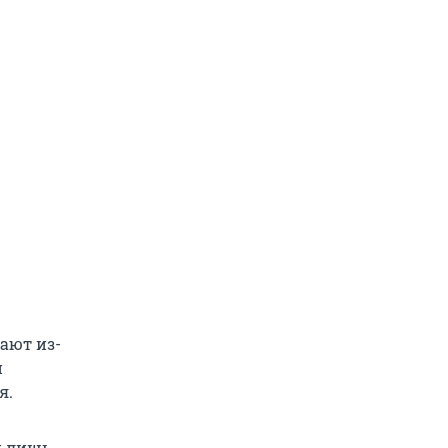
ают из-
н
я.
и лишь