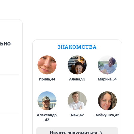
льно
ЗНАКОМСТВА
Ирина
,
44
Алена
,
53
Марина
,
54
Александр
,
New
,
42
Алёнушка
,
42
42
Начать знакомиться