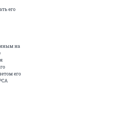
ать его
диным на
е
я
ого
четом его
 РСА