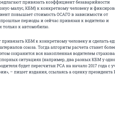
редлагают привязать коэффициент безаварийности
онус-малус, КБМ) к конкретному человеку и фиксиров
циент повышает стоимость ОСАГО в зависимости от
 прошлые периоды и сейчас привязан к водителю и
 только к автомобилю.
т привязать КБМ к конкретному человеку и сделать е
 материалов союза. Тогда алгоритм расчета станет боле
этом сохранится вся накопленная водителем страхова
и спорных ситуациях (например, два разных КБМ у одн
одителя будет пересчитан РСА на начало 2017 года с у
ии», – пишет издания, ссылаясь а оценку президента