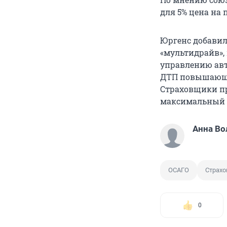
для 5% цена на 
Юргенс добавил
«мультидрайв»,
управлению авт
ДТП повышающи
Страховщики пр
максимальный К
Анна Во
ОСАГО
Страхо
0