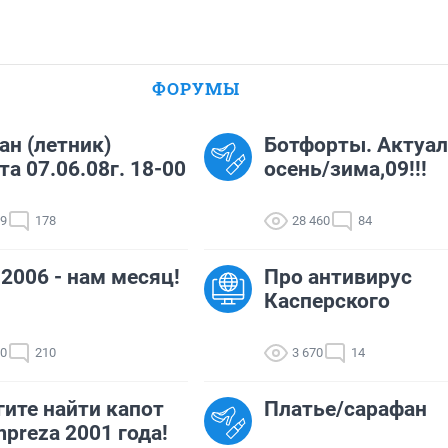
ФОРУМЫ
н (летник)
Ботфорты. Актуа
та 07.06.08г. 18-00
осень/зима,09!!!
09
178
28 460
84
.2006 - нам месяц!
Про антивирус
Касперского
90
210
3 670
14
ите найти капот
Платье/сарафан
mpreza 2001 года!